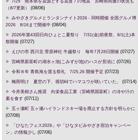
7/29 熊本県を震源とする震度７の地震 宮崎県関連の状況も
（8/7更新）
(08/06)
みやざきグルメとランタンナイト2026 - 同時開催 全国グルメ博
2026 8/16まで開催中
(08/04)
2026年第43回日向ひょとこ夏祭り 7/31(金)前夜祭、8/1(土)本
祭開催
(07/27)
えびの市 西川北 菅原神社 牛越祭り 毎年7月28日開催
(07/27)
宮崎県新富町の湖水ヶ池(こみずが池)のハスが見頃に
(07/26)
令和８年 青島海を渡る祭礼 7/25,26 開催予定
(07/23)
梅雨明け 夏空の下、堀切峠でハマユウが咲いていた。
(07/14)
今井美樹さん推奨 向栄食品工業（宮崎県国富町）の冷や汁の
素を食す
(07/11)
五ヶ瀬町 五ヶ瀬ハイランドスキー場を廃止する方針を明らかに
(07/08)
「ひなたフェス2026」や「ひなタビみやざき宿泊キャンペー
ン」の情報少し
(07/06)