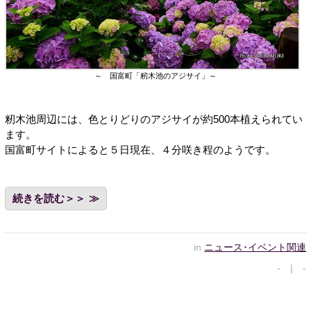
～ 国富町「籾木池のアジサイ」～
籾木池周辺には、色とりどりのアジサイが約500本植えられてい
ます。
国富町サイトによると５日現在、４分咲き程のようです。
続きを読む＞＞
in
ニュース･イベント関連
- | -