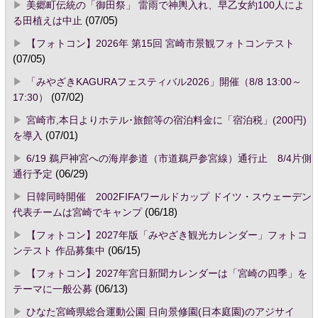
美郷町伝統の「御田祭」 雷雨で神輿入れ、早乙女約100人によ
る田植えは中止
(07/05)
【フォトコン】2026年 第15回 宮崎市景観フォトコンテスト
(07/05)
「みやざきKAGURAフェスティバル2026」開催（8/8 13:00～
17:30）
(07/02)
宮崎市,本日よりホテル･旅館等の宿泊料金に「宿泊税」(200円)
を導入
(07/01)
6/19 鵜戸神宮への海岸参道（市道鵜戸参宮線）通行止 8/4片側
通行予定
(06/29)
日韓同時開催 2002FIFAワールドカップ ドイツ・スウェーデン
代表チームは宮崎でキャンプ
(06/18)
【フォトコン】2027年版「みやざき観光カレンダー」フォトコ
ンテスト 作品募集中
(06/15)
【フォトコン】2027年宮日新聞カレンダーは「宮崎の四季」を
テーマに一般公募
(06/13)
ひなた宮崎県総合運動公園 日向景修園(日本庭園)のアジサイ