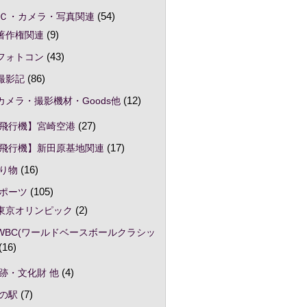
Ｃ・カメラ・写真関連
(54)
著作権関連
(9)
フォトコン
(43)
撮影記
(86)
カメラ・撮影機材・Goods他
(12)
飛行機】宮崎空港
(27)
飛行機】新田原基地関連
(17)
り物
(16)
ポーツ
(105)
東京オリンピック
(2)
WBC(ワールドベースボールクラシッ
(16)
跡・文化財 他
(4)
の駅
(7)