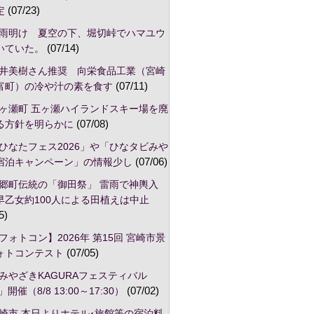
定
(07/23)
雨明け 夏空の下、堀切峠でハマユウ
いていた。
(07/14)
井美樹さん推奨 向栄食品工業（宮崎
富町）の冷や汁の素を食す
(07/11)
ヶ瀬町 五ヶ瀬ハイランドスキー場を廃
る方針を明らかに
(07/08)
ひなたフェス2026」や「ひなタビみや
宿泊キャンペーン」の情報少し
(07/06)
郷町伝統の「御田祭」 雷雨で神輿入
早乙女約100人による田植えは中止
5)
フォトコン】2026年 第15回 宮崎市景
ォトコンテスト
(07/05)
みやざきKAGURAフェスティバル
」開催（8/8 13:00～17:30）
(07/02)
崎市,本日よりホテル･旅館等の宿泊料