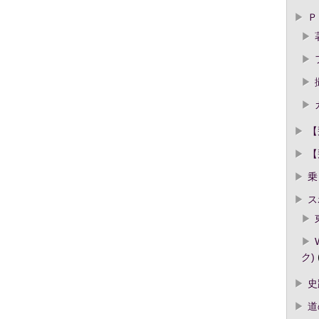
Ｐ
【
【
乗
ス
ク)
史
道