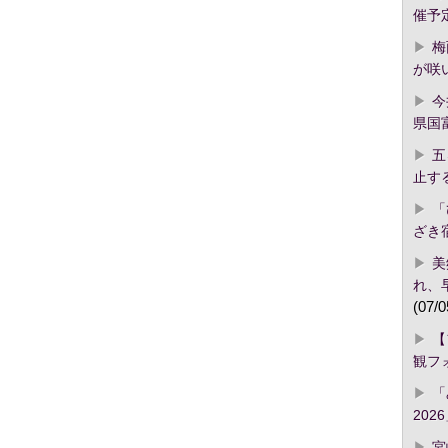
催予
梅
が咲
今
県国
五
止す
「
ざき
美
れ、
(07/0
【
観フ
「
2026
宮