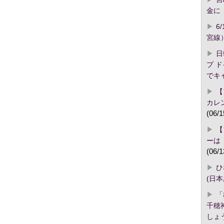
金に「
6
宮線
日
プ 
でキ
【
カレ
(06/1
【
ーは
(06/1
ひ
(日
「
千穂
しょ