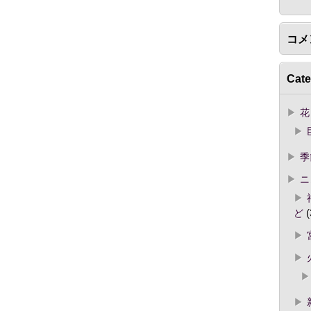
コメ
Cate
花
季
ニ
ど
(