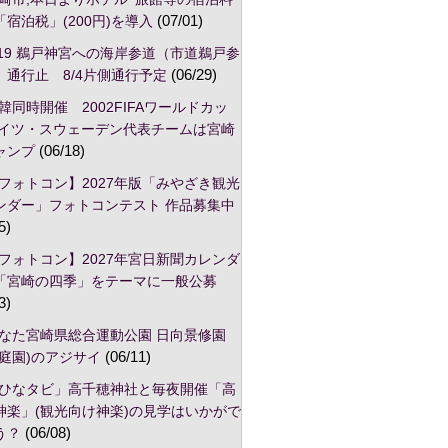
宿泊税」(200円)を導入
(07/01)
/19 鵜戸神宮への海岸参道（市道鵜戸参
）通行止 8/4片側通行予定
(06/29)
韓同時開催 2002FIFAワールドカッ
ドイツ・スウェーデン代表チームは宮崎
ャンプ
(06/18)
フォトコン】2027年版「みやざき観光
ンダー」フォトコンテスト 作品募集中
5)
フォトコン】2027年宮日新聞カレンダ
「宮崎の四季」をテーマに一般公募
3)
なた宮崎県総合運動公園 日向景修園
本庭園)のアジサイ
(06/11)
ひなタビ」高千穂神社と毎夜開催「高
神楽」(観光向け神楽)の見学はいかがで
う？
(06/08)