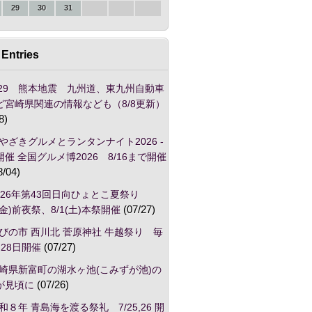
29
30
31
Entries
/29 熊本地震 九州道、東九州自動車
ど宮崎県関連の情報なども（8/8更新）
8)
やざきグルメとランタンナイト2026 -
催 全国グルメ博2026 8/16まで開催
8/04)
026年第43回日向ひょとこ夏祭り
1(金)前夜祭、8/1(土)本祭開催
(07/27)
びの市 西川北 菅原神社 牛越祭り 毎
28日開催
(07/27)
崎県新富町の湖水ヶ池(こみずが池)の
が見頃に
(07/26)
和８年 青島海を渡る祭礼 7/25,26 開