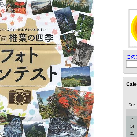
この
Cale
Sun
7
14
21