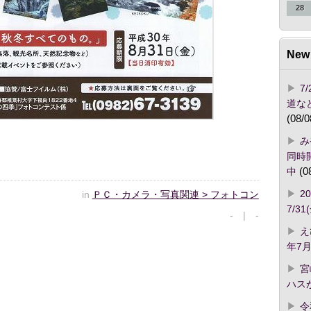
28
New 
7
道な
(08/0
み
同時開
中
(0
2
in
ＰＣ・カメラ・写真関連 > フォトコン
7/3
- | -
え
年7月
宮
ハス
令