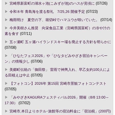
宮崎県新富町の湖水ヶ池(こみずが池)のハスが見頃に
(07/26)
令和８年 青島海を渡る祭礼 7/25,26 開催予定
(07/23)
梅雨明け 夏空の下、堀切峠でハマユウが咲いていた。
(07/14)
今井美樹さん推奨 向栄食品工業（宮崎県国富町）の冷や汁の
素を食す
(07/11)
五ヶ瀬町 五ヶ瀬ハイランドスキー場を廃止する方針を明らかに
(07/08)
「ひなたフェス2026」や「ひなタビみやざき宿泊キャンペー
ン」の情報少し
(07/06)
美郷町伝統の「御田祭」 雷雨で神輿入れ、早乙女約100人によ
る田植えは中止
(07/05)
【フォトコン】2026年 第15回 宮崎市景観フォトコンテスト
(07/05)
「みやざきKAGURAフェスティバル2026」開催（8/8 13:00～
17:30）
(07/02)
宮崎市,本日よりホテル･旅館等の宿泊料金に「宿泊税」(200円)