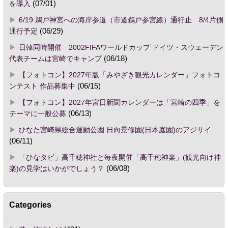
を導入
(07/01)
6/19 鵜戸神宮への海岸参道（市道鵜戸参宮線）通行止 8/4片側
通行予定
(06/29)
日韓同時開催 2002FIFAワールドカップ ドイツ・スウェーデン
代表チームは宮崎でキャンプ
(06/18)
【フォトコン】2027年版「みやざき観光カレンダー」フォトコ
ンテスト 作品募集中
(06/15)
【フォトコン】2027年宮日新聞カレンダーは「宮崎の四季」を
テーマに一般公募
(06/13)
ひなた宮崎県総合運動公園 日向景修園(日本庭園)のアジサイ
(06/11)
「ひなタビ」高千穂神社と毎夜開催「高千穂神楽」(観光向け神
楽)の見学はいかがでしょう？
(06/08)
Categories