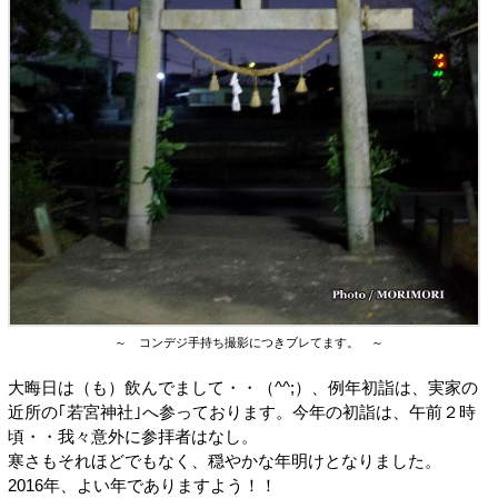
～ コンデジ手持ち撮影につきブレてます。 ～
大晦日は（も）飲んでまして・・（^^;）、例年初詣は、実家の
近所の｢若宮神社｣へ参っております。今年の初詣は、午前２時
頃・・我々意外に参拝者はなし。
寒さもそれほどでもなく、穏やかな年明けとなりました。
2016年、よい年でありますよう！！