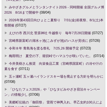
みやざきグルメとランタンナイト2026 - 同時開催 全国グルメ博
2026 8/16まで開催中
(08/04)
2026年第43回日向ひょとこ夏祭り 7/31(金)前夜祭、8/1(土)本
祭開催
(07/27)
えびの市 西川北 菅原神社 牛越祭り 毎年7月28日開催
(07/27)
宮崎県新富町の湖水ヶ池(こみずが池)のハスが見頃に
(07/26)
令和８年 青島海を渡る祭礼 7/25,26 開催予定
(07/23)
梅雨明け 夏空の下、堀切峠でハマユウが咲いていた。
(07/14)
今井美樹さん推奨 向栄食品工業（宮崎県国富町）の冷や汁の
素を食す
(07/11)
五ヶ瀬町 五ヶ瀬ハイランドスキー場を廃止する方針を明らかに
(07/08)
「ひなたフェス2026」や「ひなタビみやざき宿泊キャンペー
ン」の情報少し
(07/06)
美郷町伝統の「御田祭」 雷雨で神輿入れ、早乙女約100人によ