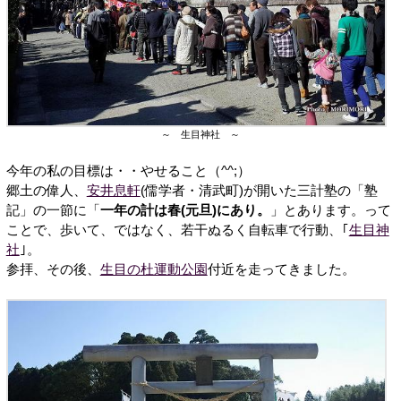
～ 生目神社 ～
今年の私の目標は・・やせること（^^;）
郷土の偉人、
安井息軒
(儒学者・清武町)が開いた三計塾の「塾
記」の一節に「
一年の計は春(元旦)にあり。
」とあります。って
ことで、歩いて、ではなく、若干ぬるく自転車で行動、｢
生目神
社
｣。
参拝、その後、
生目の杜運動公園
付近を走ってきました。