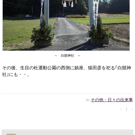
～ 白髭神社 ～
その後、生目の杜運動公園の西側に鎮座、猿田彦を祀る｢白髭神
社｣にも・・。
in
その他・日々の出来事
- | -