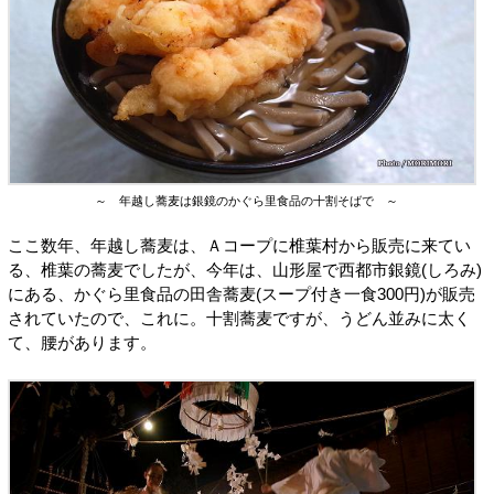
～ 年越し蕎麦は銀鏡のかぐら里食品の十割そばで ～
ここ数年、年越し蕎麦は、Ａコープに椎葉村から販売に来てい
る、椎葉の蕎麦でしたが、今年は、山形屋で西都市銀鏡(しろみ)
にある、かぐら里食品の田舎蕎麦(スープ付き一食300円)が販売
されていたので、これに。十割蕎麦ですが、うどん並みに太く
て、腰があります。