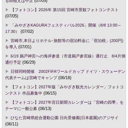
る田植えは中止
(07/05)
【フォトコン】2026年 第15回 宮崎市景観フォトコンテスト
(07/05)
「みやざきKAGURAフェスティバル2026」開催（8/8 13:00～
17:30）
(07/02)
宮崎市,本日よりホテル･旅館等の宿泊料金に「宿泊税」(200円)
を導入
(07/01)
6/19 鵜戸神宮への海岸参道（市道鵜戸参宮線）通行止 8/4片側
通行予定
(06/29)
日韓同時開催 2002FIFAワールドカップ ドイツ・スウェーデン
代表チームは宮崎でキャンプ
(06/18)
【フォトコン】2027年版「みやざき観光カレンダー」フォトコ
ンテスト 作品募集中
(06/15)
【フォトコン】2027年宮日新聞カレンダーは「宮崎の四季」を
テーマに一般公募
(06/13)
ひなた宮崎県総合運動公園 日向景修園(日本庭園)のアジサイ
(06/11)