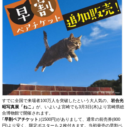
すでに全国で来場者100万人を突破したという大人気の、
岩合光
昭写真展「ねこ」
が、いよいよ宮崎でも3月3日(木)より宮崎県総
合博物館で開催されます。
｢
早割ペアチケット
｣(1500円)がありまして、通常の前売券(800
円)より安く、限定ポスターも２枚付きます。当初発売の早割ペ