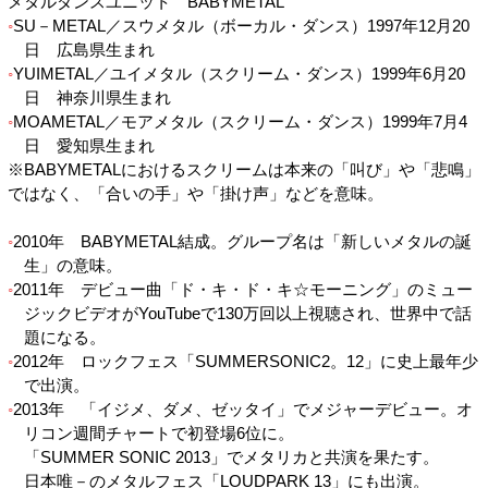
メタルダンスユニット BABYMETAL
SU－METAL／スウメタル（ボーカル・ダンス）1997年12月20
日 広島県生まれ
YUIMETAL／ユイメタル（スクリーム・ダンス）1999年6月20
日 神奈川県生まれ
MOAMETAL／モアメタル（スクリーム・ダンス）1999年7月4
日 愛知県生まれ
※BABYMETALにおけるスクリームは本来の「叫び」や「悲鳴」
ではなく、「合いの手」や「掛け声」などを意味。
2010年 BABYMETAL結成。グループ名は「新しいメタルの誕
生」の意味。
2011年 デビュー曲「ド・キ・ド・キ☆モーニング」のミュー
ジックビデオがYouTubeで130万回以上視聴され、世界中で話
題になる。
2012年 ロックフェス「SUMMERSONIC2。12」に史上最年少
で出演。
2013年 「イジメ、ダメ、ゼッタイ」でメジャーデビュー。オ
リコン週間チャートで初登場6位に。
「SUMMER SONIC 2013」でメタリカと共演を果たす。
日本唯－のメタルフェス「LOUDPARK 13」にも出演。