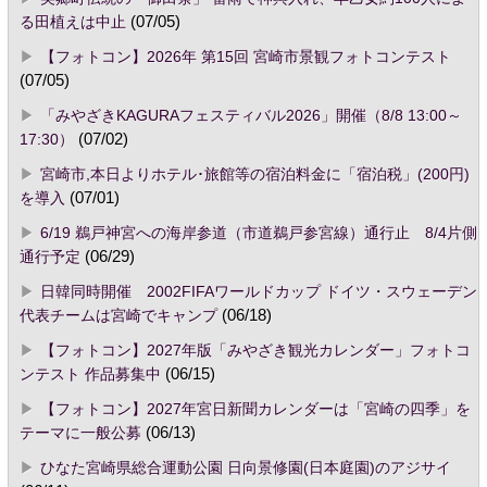
る田植えは中止
(07/05)
【フォトコン】2026年 第15回 宮崎市景観フォトコンテスト
(07/05)
「みやざきKAGURAフェスティバル2026」開催（8/8 13:00～
17:30）
(07/02)
宮崎市,本日よりホテル･旅館等の宿泊料金に「宿泊税」(200円)
を導入
(07/01)
6/19 鵜戸神宮への海岸参道（市道鵜戸参宮線）通行止 8/4片側
通行予定
(06/29)
日韓同時開催 2002FIFAワールドカップ ドイツ・スウェーデン
代表チームは宮崎でキャンプ
(06/18)
【フォトコン】2027年版「みやざき観光カレンダー」フォトコ
ンテスト 作品募集中
(06/15)
【フォトコン】2027年宮日新聞カレンダーは「宮崎の四季」を
テーマに一般公募
(06/13)
ひなた宮崎県総合運動公園 日向景修園(日本庭園)のアジサイ