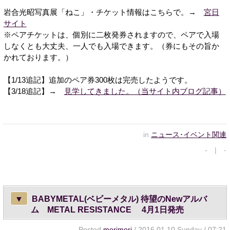
岩合光昭写真展「ねこ」・チケット情報はこちらで。→
宮日
サイト
※ペアチケットは、個別に二枚発券されますので、ペアで入場
しなくとも大丈夫、一人でも入場できます。（券にもその旨か
かれております。）
【1/13追記】追加のペア券300枚は完売したようです。
【3/18追記】→
見学してきました。（当サイト内ブログ記事）
in
ニュース･イベント関連
- | -
▼
BABYMETAL(ベビーメタル) 待望のNewアルバ
ム METAL RESISTANCE 4月1日発売
Posted
morimori
/ 2016.01.10 Sunday / 07:21