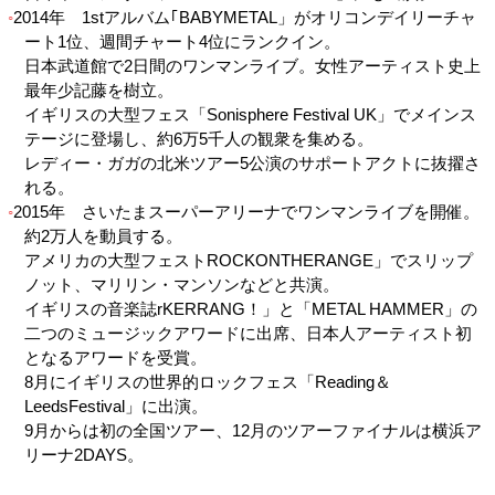
2014年 1stアルバム｢BABYMETAL」がオリコンデイリーチャ
ート1位、週間チャート4位にランクイン。
日本武道館で2日間のワンマンライブ。女性アーティスト史上
最年少記藤を樹立。
イギリスの大型フェス「Sonisphere Festival UK」でメインス
テージに登場し、約6万5千人の観衆を集める。
レディー・ガガの北米ツアー5公演のサポートアクトに抜擢さ
れる。
2015年 さいたまスーパーアリーナでワンマンライブを開催。
約2万人を動員する。
アメリカの大型フェストROCKONTHERANGE」でスリップ
ノット、マリリン・マンソンなどと共演。
イギリスの音楽誌rKERRANG！」と「METAL HAMMER」の
二つのミュージックアワードに出席、日本人アーティスト初
となるアワードを受賞。
8月にイギリスの世界的ロックフェス「Reading＆
LeedsFestival」に出演。
9月からは初の全国ツアー、12月のツアーファイナルは横浜ア
リーナ2DAYS。