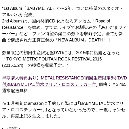
“1st Album「BABYMETAL」から2年、ついに待望のスタジオ・
アルバムが完成。
2nd Album は、国内盤初CD 化となるアンセム「Road of
Resistance」を始め、すでにライブでお馴染みの「あわだまフィ
ーバー」など、ファン待望の楽曲の数々を収録予定。全てが新
曲で構成された正真正銘の「NEW ALBUM」DEATH！！
数量限定の初回生産限定盤DVDには、2015年に話題となった
「TOKYO METROPOLITAN ROCK FESTIVAL 2015
(2015.5.24)」の模様を収録予定。”
早期購入特典あり】METAL RESISTANCE(初回生産限定盤)(DVD
付)(BABYMETAL 防水クリア・ロゴステッカー付)
価格：￥3,465
通常配送無料
※１月初旬にamazonに予約した際には｢BABYMETAL 防水クリ
ア・ロゴステッカー付｣となっていなかったので、一度キャンセ
ル、再度上記を注文しました。
<収録曲>