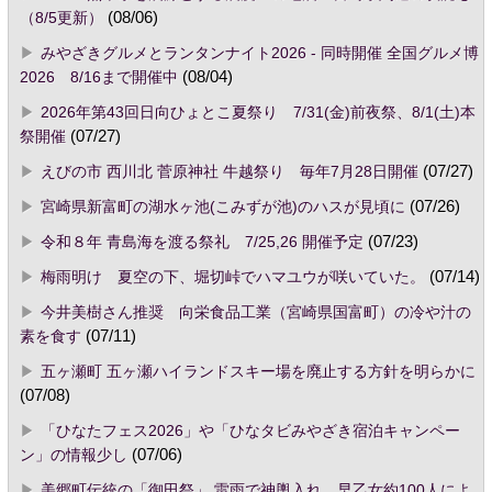
（8/5更新）
(08/06)
みやざきグルメとランタンナイト2026 - 同時開催 全国グルメ博
2026 8/16まで開催中
(08/04)
2026年第43回日向ひょとこ夏祭り 7/31(金)前夜祭、8/1(土)本
祭開催
(07/27)
えびの市 西川北 菅原神社 牛越祭り 毎年7月28日開催
(07/27)
宮崎県新富町の湖水ヶ池(こみずが池)のハスが見頃に
(07/26)
令和８年 青島海を渡る祭礼 7/25,26 開催予定
(07/23)
梅雨明け 夏空の下、堀切峠でハマユウが咲いていた。
(07/14)
今井美樹さん推奨 向栄食品工業（宮崎県国富町）の冷や汁の
素を食す
(07/11)
五ヶ瀬町 五ヶ瀬ハイランドスキー場を廃止する方針を明らかに
(07/08)
「ひなたフェス2026」や「ひなタビみやざき宿泊キャンペー
ン」の情報少し
(07/06)
美郷町伝統の「御田祭」 雷雨で神輿入れ、早乙女約100人によ