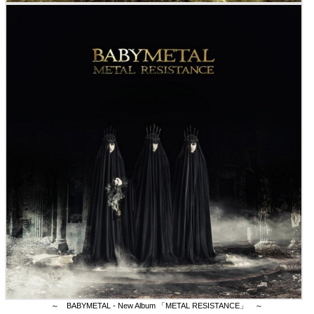
～ BABYMETAL - New Album 「METAL RESISTANCE」 ～