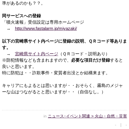
準があるのかも？？。
同サービスへの登録
「噴火速報」受信設定は専用ホームページ
→
http://www.fastalarm.jp/miyazaki/
以下の宮崎県サイト内ページに登録の説明、ＱＲコード等ありま
す。
→
宮崎県サイト内ページ
（ＱＲコード・説明あり）
※防犯情報なども含まれますので、
必要な項目だけ登録
すると
良いと思います。
特に防犯は・・詐欺事件・変質者出没とか結構来ます。
キャリアにもよるとは思いますが・・おそらく、霧島のメジャ
ーな山はつながるとと思いますが・・（自信なし。）
in
ニュース･イベント関連 > 火山・自然・災害
- | -