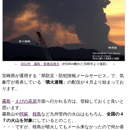
～
2011年 霧島・新燃岳噴火
（約50Km離れた宮崎市より撮影） ～
宮崎県が運用する「県防災・防犯情報メールサービス」で、気
象庁が発表している「
噴火速報
」の配信が４月より始まってお
ります。
霧島
・
えびの高原
方面へ行かれる方は、登録しておくと良いと
思います。
霧島山や
阿蘇
、
桜島
など九州管内の火山はもちろん、
全国の４
７の火山を対象
にしているとのこと。
・・・ですが、桜島が噴火してもメール来なかったので何か基