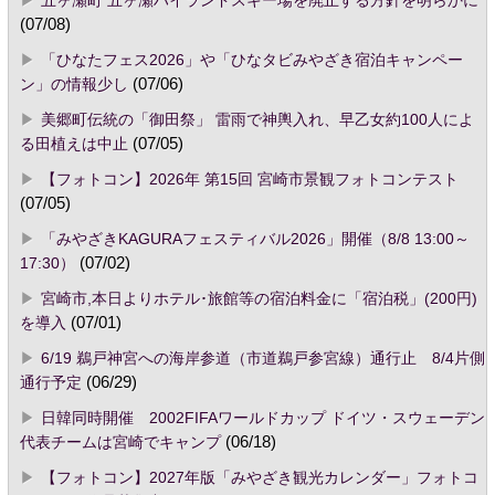
五ヶ瀬町 五ヶ瀬ハイランドスキー場を廃止する方針を明らかに
(07/08)
「ひなたフェス2026」や「ひなタビみやざき宿泊キャンペー
ン」の情報少し
(07/06)
美郷町伝統の「御田祭」 雷雨で神輿入れ、早乙女約100人によ
る田植えは中止
(07/05)
【フォトコン】2026年 第15回 宮崎市景観フォトコンテスト
(07/05)
「みやざきKAGURAフェスティバル2026」開催（8/8 13:00～
17:30）
(07/02)
宮崎市,本日よりホテル･旅館等の宿泊料金に「宿泊税」(200円)
を導入
(07/01)
6/19 鵜戸神宮への海岸参道（市道鵜戸参宮線）通行止 8/4片側
通行予定
(06/29)
日韓同時開催 2002FIFAワールドカップ ドイツ・スウェーデン
代表チームは宮崎でキャンプ
(06/18)
【フォトコン】2027年版「みやざき観光カレンダー」フォトコ