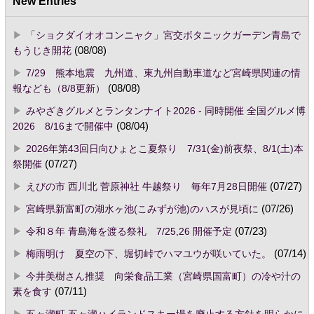
New Entries
「ショクダイオオコンニャク」宮交ボタニックガーデン青島で
もうじき開花
(08/08)
7/29 熊本地震 九州道、東九州自動車道など宮崎県関連の情
報なども（8/8更新）
(08/08)
みやざきグルメとランタンナイト2026 - 同時開催 全国グルメ博
2026 8/16まで開催中
(08/04)
2026年第43回日向ひょとこ夏祭り 7/31(金)前夜祭、8/1(土)本
祭開催
(07/27)
えびの市 西川北 菅原神社 牛越祭り 毎年7月28日開催
(07/27)
宮崎県新富町の湖水ヶ池(こみずが池)のハスが見頃に
(07/26)
令和８年 青島海を渡る祭礼 7/25,26 開催予定
(07/23)
梅雨明け 夏空の下、堀切峠でハマユウが咲いていた。
(07/14)
今井美樹さん推奨 向栄食品工業（宮崎県国富町）の冷や汁の
素を食す
(07/11)