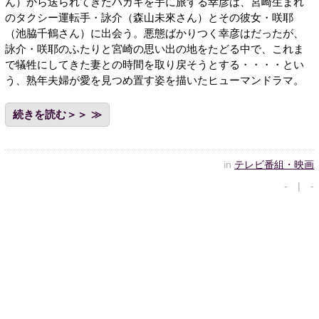
ん）から送られてきたハガキを手に旅する幸彦は、宮崎生まれ
のタクシー運転手・詠介（森山未來さん）とその彼女・咲耶
（池脇千鶴さん）に出会う。悪態ばかりつく幸彦はだったが、
詠介・咲耶のふたりと宮崎の思い出の地をたどる中で、これま
で犠牲にしてきた妻との時間を取り戻そうとする・・・・とい
う、熟年夫婦が愛を見つめ置す姿を描いたヒューマンドラマ。
続きを読む＞＞
in
テレビ番組・映画
- | -