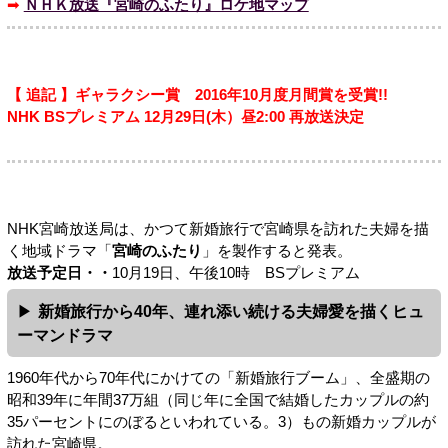
➡
ＮＨＫ放送『宮崎のふたり』ロケ地マップ
【 追記 】ギャラクシー賞 2016年10月度月間賞を受賞!!
NHK BSプレミアム 12月29日(木）昼2:00 再放送決定
NHK宮崎放送局は、かつて新婚旅行で宮崎県を訪れた夫婦を描
く地域ドラマ「
宮崎のふたり
」を製作すると発表。
放送予定日・・
10月19日、午後10時 BSプレミアム
新婚旅行から40年、連れ添い続ける夫婦愛を描くヒュ
ーマンドラマ
1960年代から70年代にかけての「新婚旅行ブーム」、全盛期の
昭和39年に年間37万組（同じ年に全国で結婚したカップルの約
35パーセントにのぼるといわれている。3）もの新婚カップルが
訪れた宮崎県。