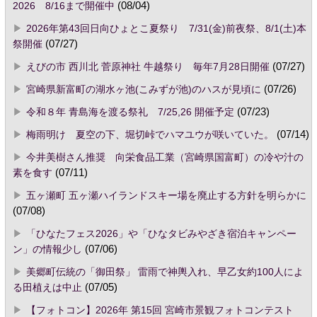
2026 8/16まで開催中
(08/04)
2026年第43回日向ひょとこ夏祭り 7/31(金)前夜祭、8/1(土)本
祭開催
(07/27)
えびの市 西川北 菅原神社 牛越祭り 毎年7月28日開催
(07/27)
宮崎県新富町の湖水ヶ池(こみずが池)のハスが見頃に
(07/26)
令和８年 青島海を渡る祭礼 7/25,26 開催予定
(07/23)
梅雨明け 夏空の下、堀切峠でハマユウが咲いていた。
(07/14)
今井美樹さん推奨 向栄食品工業（宮崎県国富町）の冷や汁の
素を食す
(07/11)
五ヶ瀬町 五ヶ瀬ハイランドスキー場を廃止する方針を明らかに
(07/08)
「ひなたフェス2026」や「ひなタビみやざき宿泊キャンペー
ン」の情報少し
(07/06)
美郷町伝統の「御田祭」 雷雨で神輿入れ、早乙女約100人によ
る田植えは中止
(07/05)
【フォトコン】2026年 第15回 宮崎市景観フォトコンテスト