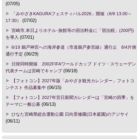
(07/05)
「みやざきKAGURAフェスティバル2026」開催（8/8 13:00～
17:30）
(07/02)
宮崎市,本日よりホテル･旅館等の宿泊料金に「宿泊税」(200円)
を導入
(07/01)
6/19 鵜戸神宮への海岸参道（市道鵜戸参宮線）通行止 8/4片側
通行予定
(06/29)
日韓同時開催 2002FIFAワールドカップ ドイツ・スウェーデン
代表チームは宮崎でキャンプ
(06/18)
【フォトコン】2027年版「みやざき観光カレンダー」フォトコ
ンテスト 作品募集中
(06/15)
【フォトコン】2027年宮日新聞カレンダーは「宮崎の四季」を
テーマに一般公募
(06/13)
ひなた宮崎県総合運動公園 日向景修園(日本庭園)のアジサイ
(06/11)