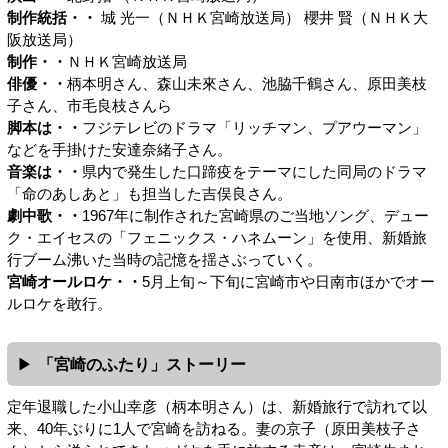
制作統括・・
城 光一（ＮＨＫ宮崎放送局） 櫻井 賢（ＮＨＫ大
阪放送局）
制作・・
ＮＨＫ宮崎放送局
俳優・・
柄本明さん、森山未來さん、池脇千鶴さん、原田美枝
子さん、市毛良枝さんら
脚本は・・
フジテレビのドラマ「リッチマン、プアウーマン」
などを手掛けた安達奈緒子さん。
音楽は・・
県内で発生した口蹄疫をテーマにした同局のドラマ
「命のあしあと」も担当した吉俣良さん。
劇中歌・・
1967年に制作された宮崎県のご当地ソング、デュー
ク・エイセスの「フェニックス・ハネムーン」を使用、新婚旅
行ブーム沸いた当時の記憶を揺さぶっていく。
宮崎オールロケ・・
5月上旬～下旬に宮崎市や日南市ほかでオー
ルロケを敢行。
「宮崎のふたり」ストーリー
定年退職した小山幸彦（柄本明さん）は、新婚旅行で訪れて以
来、40年ぶりに1人で宮崎を訪ねる。妻の京子（原田美枝子さ