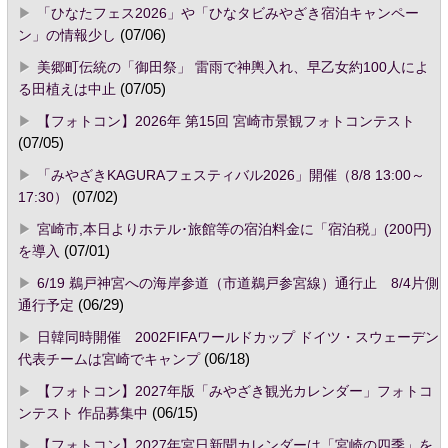
「ひなたフェス2026」や「ひなタビみやざき宿泊キャンペー
ン」の情報少し
(07/06)
美郷町伝統の「御田祭」 雷雨で神輿入れ、早乙女約100人によ
る田植えは中止
(07/05)
【フォトコン】2026年 第15回 宮崎市景観フォトコンテスト
(07/05)
「みやざきKAGURAフェスティバル2026」開催（8/8 13:00～
17:30）
(07/02)
宮崎市,本日よりホテル･旅館等の宿泊料金に「宿泊税」(200円)
を導入
(07/01)
6/19 鵜戸神宮への海岸参道（市道鵜戸参宮線）通行止 8/4片側
通行予定
(06/29)
日韓同時開催 2002FIFAワールドカップ ドイツ・スウェーデン
代表チームは宮崎でキャンプ
(06/18)
【フォトコン】2027年版「みやざき観光カレンダー」フォトコ
ンテスト 作品募集中
(06/15)
【フォトコン】2027年宮日新聞カレンダーは「宮崎の四季」を