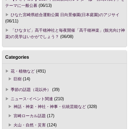
テーマに一般公募
(06/13)
ひなた宮崎県総合運動公園 日向景修園(日本庭園)のアジサイ
(06/11)
「ひなタビ」高千穂神社と毎夜開催「高千穂神楽」(観光向け神
楽)の見学はいかがでしょう？
(06/08)
Categories
花・植物など
(491)
巨樹
(14)
季節の話題（花以外）
(39)
ニュース･イベント関連
(210)
神話・神楽・神社・神事・伝統芸能など
(328)
宮崎ローカル話題
(17)
火山・自然・災害
(124)