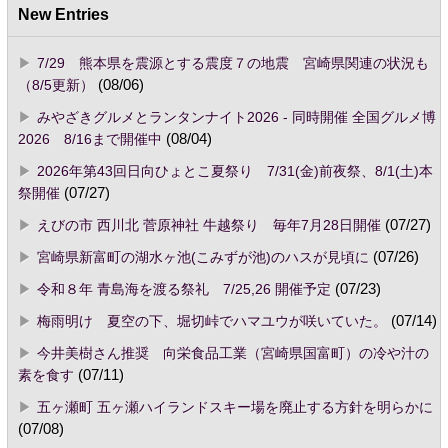
New Entries
7/29 熊本県を震源とする震度７の地震 宮崎県関連の状況も
（8/5更新）
(08/06)
みやざきグルメとランタンナイト2026 - 同時開催 全国グルメ博
2026 8/16まで開催中
(08/04)
2026年第43回日向ひょとこ夏祭り 7/31(金)前夜祭、8/1(土)本
祭開催
(07/27)
えびの市 西川北 菅原神社 牛越祭り 毎年7月28日開催
(07/27)
宮崎県新富町の湖水ヶ池(こみずが池)のハスが見頃に
(07/26)
令和８年 青島海を渡る祭礼 7/25,26 開催予定
(07/23)
梅雨明け 夏空の下、堀切峠でハマユウが咲いていた。
(07/14)
今井美樹さん推奨 向栄食品工業（宮崎県国富町）の冷や汁の
素を食す
(07/11)
五ヶ瀬町 五ヶ瀬ハイランドスキー場を廃止する方針を明らかに
(07/08)