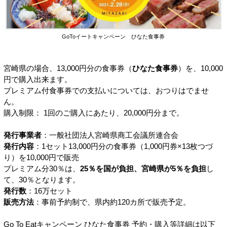
GoToイートキャンペーン ひなた食事券
宮崎県の場合、13,000円分の食事券（
ひなた食事券
）を、10,000
円で購入出来ます。
プレミアム付食事券での支払いについては、おつりはでませ
ん。
購入制限： 1回のご購入にあたり、20,000円分まで。
発行事業者
：一般社団法人宮崎県商工会議所連合会
発行内容
：1セット13,000円分の食事券（1,000円券×13枚つづ
り）を10,000円で販売
プレミアム分30％は、
25％を国が負担、宮崎県が5％を負担
し
て、30％となります。
発行数
：16万セット
販売方法
：事前予約制で、県内約120カ所で販売予定。
Go To Eatキャンペーン ひなた食事券 予約・購入等詳細は以下