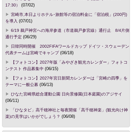
17:30）
(07/02)
宮崎市,本日よりホテル･旅館等の宿泊料金に「宿泊税」(200円)
を導入
(07/01)
6/19 鵜戸神宮への海岸参道（市道鵜戸参宮線）通行止 8/4片側
通行予定
(06/29)
日韓同時開催 2002FIFAワールドカップ ドイツ・スウェーデン
代表チームは宮崎でキャンプ
(06/18)
【フォトコン】2027年版「みやざき観光カレンダー」フォトコ
ンテスト 作品募集中
(06/15)
【フォトコン】2027年宮日新聞カレンダーは「宮崎の四季」を
テーマに一般公募
(06/13)
ひなた宮崎県総合運動公園 日向景修園(日本庭園)のアジサイ
(06/11)
「ひなタビ」高千穂神社と毎夜開催「高千穂神楽」(観光向け神
楽)の見学はいかがでしょう？
(06/08)