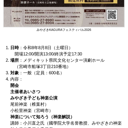
みやざきKAGURAフェスティバル2026
日時
：令和8年8月8日（土曜日）
開場12:00/開演13:00/終演予定17:30
場所
：メディキット県民文化センター演劇ホール
（宮崎市船塚3丁目210番地）
対象
：一般（定員：600名）
内容：
開会
主催者あいさつ
みやざき子ども神楽公演
尾前神楽（椎葉村）
小松里神楽（宮崎市）
神楽について知ろう（神楽解説）
講師：小川直之氏（國學院大学名誉教授、みやざきの神楽