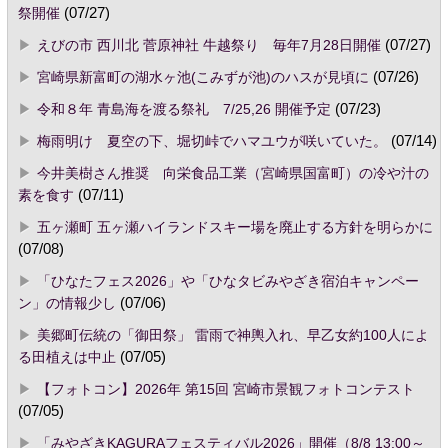
祭開催
(07/27)
えびの市 西川北 菅原神社 牛越祭り 毎年7月28日開催
(07/27)
宮崎県新富町の湖水ヶ池(こみずが池)のハスが見頃に
(07/26)
令和８年 青島海を渡る祭礼 7/25,26 開催予定
(07/23)
梅雨明け 夏空の下、堀切峠でハマユウが咲いていた。
(07/14)
今井美樹さん推奨 向栄食品工業（宮崎県国富町）の冷や汁の
素を食す
(07/11)
五ヶ瀬町 五ヶ瀬ハイランドスキー場を廃止する方針を明らかに
(07/08)
「ひなたフェス2026」や「ひなタビみやざき宿泊キャンペー
ン」の情報少し
(07/06)
美郷町伝統の「御田祭」 雷雨で神輿入れ、早乙女約100人によ
る田植えは中止
(07/05)
【フォトコン】2026年 第15回 宮崎市景観フォトコンテスト
(07/05)
「みやざきKAGURAフェスティバル2026」開催（8/8 13:00～