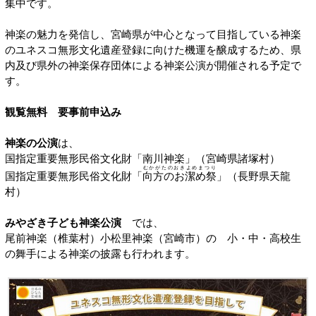
集中です。
神楽の魅力を発信し、宮崎県が中心となって目指している神楽
のユネスコ無形文化遺産登録に向けた機運を醸成するため、県
内及び県外の神楽保存団体による神楽公演が開催される予定で
す。
観覧無料 要事前申込み
神楽の公演
は、
国指定重要無形民俗文化財「南川神楽」（宮崎県諸塚村）
むかがたのおきよめまつり
国指定重要無形民俗文化財「
向方のお潔め祭
」（長野県天龍
村）
みやざき子ども神楽公演
では、
尾前神楽（椎葉村）小松里神楽（宮崎市）の 小・中・高校生
の舞手による神楽の披露も行われます。