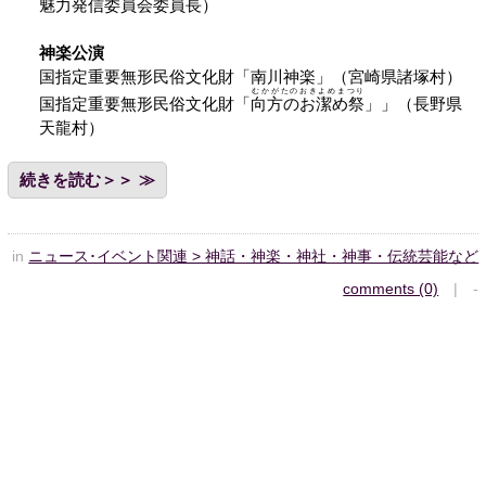
魅力発信委員会委員長）
神楽公演
国指定重要無形民俗文化財「南川神楽」（宮崎県諸塚村）
むかがたのおきよめまつり
国指定重要無形民俗文化財「
向方のお潔め祭
」」（長野県
天龍村）
続きを読む＞＞
in
ニュース･イベント関連 > 神話・神楽・神社・神事・伝統芸能など
comments (0)
| -