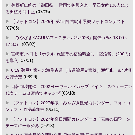
美郷町伝統の「御田祭」 雷雨で神輿入れ、早乙女約100人によ
る田植えは中止
(07/05)
【フォトコン】2026年 第15回 宮崎市景観フォトコンテスト
(07/05)
「みやざきKAGURAフェスティバル2026」開催（8/8 13:00～
17:30）
(07/02)
宮崎市,本日よりホテル･旅館等の宿泊料金に「宿泊税」(200円)
を導入
(07/01)
6/19 鵜戸神宮への海岸参道（市道鵜戸参宮線）通行止 8/4片側
通行予定
(06/29)
日韓同時開催 2002FIFAワールドカップ ドイツ・スウェーデン
代表チームは宮崎でキャンプ
(06/18)
【フォトコン】2027年版「みやざき観光カレンダー」フォトコ
ンテスト 作品募集中
(06/15)
【フォトコン】2027年宮日新聞カレンダーは「宮崎の四季」を
テーマに一般公募
(06/13)