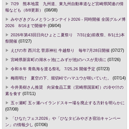
7/29 熊本地震 九州道、東九州自動車道など宮崎県関連の情
報なども（8/8更新）
(08/08)
みやざきグルメとランタンナイト2026 - 同時開催 全国グルメ博
2026 8/16まで開催中
(08/04)
2026年第43回日向ひょとこ夏祭り 7/31(金)前夜祭、8/1(土)本
祭開催
(07/27)
えびの市 西川北 菅原神社 牛越祭り 毎年7月28日開催
(07/27)
宮崎県新富町の湖水ヶ池(こみずが池)のハスが見頃に
(07/26)
令和８年 青島海を渡る祭礼 7/25,26 開催予定
(07/23)
梅雨明け 夏空の下、堀切峠でハマユウが咲いていた。
(07/14)
今井美樹さん推奨 向栄食品工業（宮崎県国富町）の冷や汁の
素を食す
(07/11)
五ヶ瀬町 五ヶ瀬ハイランドスキー場を廃止する方針を明らかに
(07/08)
「ひなたフェス2026」や「ひなタビみやざき宿泊キャンペー
ン」の情報少し
(07/06)