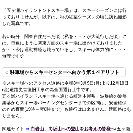
「五ヶ瀬ハイランドンドスキー場」は、スキーシーズンには行
っておりませんが、以下は、秋の紅葉シーズンの頃に訪ね撮影
した写真です。
若い時分 関東在住だった頃（私を・・・が大流行した頃）に
は、毎週にように関東方面のスキー場に出かけておりました
が・・今は運動神経も鈍っているし、スキーは体力的に・・・
無理です💦
駐車場からスキーセンターへ向かう第１ペアリフト
※スキー場へのアクセス道路は令和8年3月9日(月)より12月18日
(金)道路災害復旧工事の為全面通行止中です。
五ヶ瀬ハイランドスキー場へ通じる町道本屋敷・波帰線の波帰
集落からスキー場パーキングセンターまでの区間は、安全確保
のため夜間(19時～翌6時まで）も通行は出来ません。迂回路はあ
りません。
関連サイト
➡
白岩山、向坂山への登山をお考えの皆様へ
(五ヶ瀬