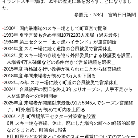
イランドスキー場は、35年の歴史に幕をおろすことになりまし
た。
参照元：7/8付 宮崎日日新聞
1990年 国内最南端のスキー場として町直営で開業
1993年 夏季営業も含め年間10万2283人来場（過去最多）
1994年 第三セクター「五ヶ瀬ハイランド」が運営開始
2004年度 スキー場に続く道路の台風被災で営業休止
2012年度 スキー場の存続を巡り外部委員による検証委を設置。
来場者4万人確保などの条件付きで営業継続を選択＿
2015年度 再検証を行い改善が見られたことから経営継続
2018年度 年間来場者が初めて3万人を下回る
2022年,23年 スキー場に続く町道の台風被災で営業休止
2024年 台風被害の復旧を終え3年ぶりオープン。人手不足から
人材派遣会社の活用開始
2025年度 来場者が開業以来最低の1万5345人でシーズン営業終
了。町外雇用者が初めて町内を上回る
2026年4月 町役場第三セクター対策室を設置
6月 スキー場を存続、休止、廃止した場合の町への経済的影響
などをまとめ、町議会に報告
6月 町民などを対象とに今後のスキー運営についてのアンケー