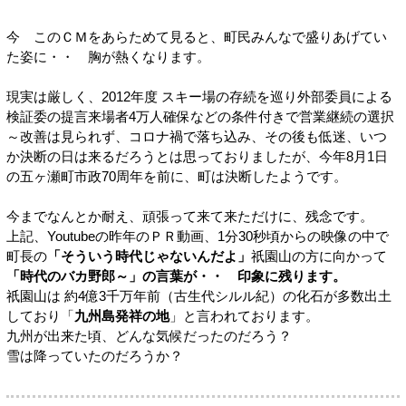
今 このＣＭをあらためて見ると、町民みんなで盛りあげてい
た姿に・・ 胸が熱くなります。
現実は厳しく、2012年度 スキー場の存続を巡り外部委員による
検証委の提言来場者4万人確保などの条件付きで営業継続の選択
～改善は見られず、コロナ禍で落ち込み、その後も低迷、いつ
か決断の日は来るだろうとは思っておりましたが、今年8月1日
の五ヶ瀬町市政70周年を前に、町は決断したようです。
今までなんとか耐え、頑張って来て来ただけに、残念です。
上記、Youtubeの昨年のＰＲ動画、1分30秒頃からの映像の中で
町長の
「そういう時代じゃないんだよ」
祇園山の方に向かって
「時代のバカ野郎～」の言葉が・・ 印象に残ります。
祇園山は 約4億3千万年前（古生代シルル紀）の化石が多数出土
しており「
九州島発祥の地
」と言われております。
九州が出来た頃、どんな気候だったのだろう？
雪は降っていたのだろうか？