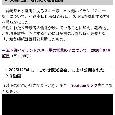
宮崎県五ヶ瀬町にあるスキー場「五ヶ瀬ハイランドスキー
場」について、小迫幸私 町長は7月7日、スキ場を廃止する方針
を明らかにした。
長期にわたり来場者の低迷が続いていることに加え、老朽化し
た施設を維持 管理するためには多額の設備投資が必要とな
り、運営継続は困難と判断したもの。
➡
五ヶ瀬ハイランドスキー場の営業終了について 2026年07月
07日
（五ヶ瀬町）
2025/12/04 に「ごかせ観光協会」により公開された
ＰＲ動画
（以下の動画が枠内で見られない場合、
Youtubeリンク先
でご覧
ください。