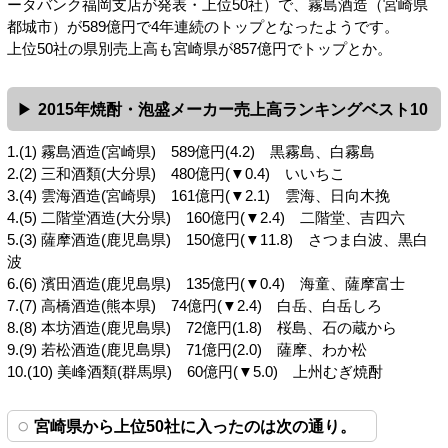
ータバンク福岡支店が発表・上位50社）で、霧島酒造（宮崎県
都城市）が589億円で4年連続のトップとなったようです。
上位50社の県別売上高も宮崎県が857億円でトップとか。
2015年焼酎・泡盛メーカー売上高ランキングベスト10
1.(1) 霧島酒造(宮崎県) 589億円(4.2) 黒霧島、白霧島
2.(2) 三和酒類(大分県) 480億円(▼0.4) いいちこ
3.(4) 雲海酒造(宮崎県) 161億円(▼2.1) 雲海、日向木挽
4.(5) 二階堂酒造(大分県) 160億円(▼2.4) 二階堂、吉四六
5.(3) 薩摩酒造(鹿児島県) 150億円(▼11.8) さつま白波、黒白
波
6.(6) 濱田酒造(鹿児島県) 135億円(▼0.4) 海童、薩摩富士
7.(7) 高橋酒造(熊本県) 74億円(▼2.4) 白岳、白岳しろ
8.(8) 本坊酒造(鹿児島県) 72億円(1.8) 桜島、石の蔵から
9.(9) 若松酒造(鹿児島県) 71億円(2.0) 薩摩、わか松
10.(10) 美峰酒類(群馬県) 60億円(▼5.0) 上州むぎ焼酎
宮崎県から上位50社に入ったのは次の通り。