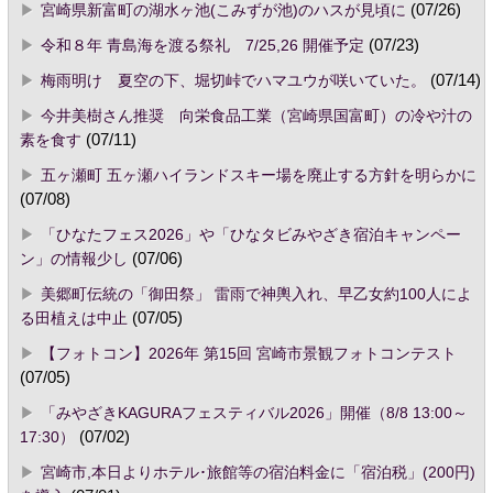
宮崎県新富町の湖水ヶ池(こみずが池)のハスが見頃に
(07/26)
令和８年 青島海を渡る祭礼 7/25,26 開催予定
(07/23)
梅雨明け 夏空の下、堀切峠でハマユウが咲いていた。
(07/14)
今井美樹さん推奨 向栄食品工業（宮崎県国富町）の冷や汁の
素を食す
(07/11)
五ヶ瀬町 五ヶ瀬ハイランドスキー場を廃止する方針を明らかに
(07/08)
「ひなたフェス2026」や「ひなタビみやざき宿泊キャンペー
ン」の情報少し
(07/06)
美郷町伝統の「御田祭」 雷雨で神輿入れ、早乙女約100人によ
る田植えは中止
(07/05)
【フォトコン】2026年 第15回 宮崎市景観フォトコンテスト
(07/05)
「みやざきKAGURAフェスティバル2026」開催（8/8 13:00～
17:30）
(07/02)
宮崎市,本日よりホテル･旅館等の宿泊料金に「宿泊税」(200円)