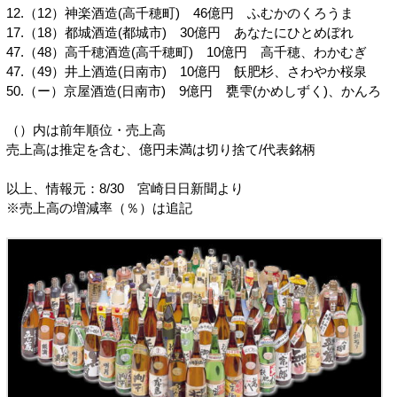
12.（12）神楽酒造(高千穂町) 46億円 ふむかのくろうま
17.（18）都城酒造(都城市) 30億円 あなたにひとめぼれ
47.（48）高千穂酒造(高千穂町) 10億円 高千穂、わかむぎ
47.（49）井上酒造(日南市) 10億円 飫肥杉、さわやか桜泉
50.（ー）京屋酒造(日南市) 9億円 甕雫(かめしずく)、かんろ
（）内は前年順位・売上高
売上高は推定を含む、億円未満は切り捨て/代表銘柄
以上、情報元：8/30 宮崎日日新聞より
※売上高の増減率（％）は追記