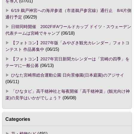
を導入
(07/01)
6/19 鵜戸神宮への海岸参道（市道鵜戸参宮線）通行止 8/4片側
通行予定
(06/29)
日韓同時開催 2002FIFAワールドカップ ドイツ・スウェーデン
代表チームは宮崎でキャンプ
(06/18)
【フォトコン】2027年版「みやざき観光カレンダー」フォトコ
ンテスト 作品募集中
(06/15)
【フォトコン】2027年宮日新聞カレンダーは「宮崎の四季」を
テーマに一般公募
(06/13)
ひなた宮崎県総合運動公園 日向景修園(日本庭園)のアジサイ
(06/11)
「ひなタビ」高千穂神社と毎夜開催「高千穂神楽」(観光向け神
楽)の見学はいかがでしょう？
(06/08)
Categories
花・植物など
(491)