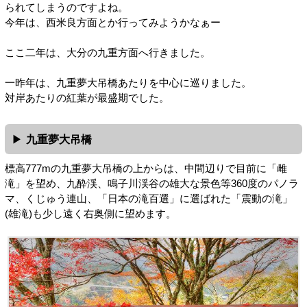
られてしまうのですよね。
今年は、西米良方面とか行ってみようかなぁー
ここ二年は、大分の九重方面へ行きました。
一昨年は、九重夢大吊橋あたりを中心に巡りました。
対岸あたりの紅葉が最盛期でした。
九重夢大吊橋
標高777mの九重夢大吊橋の上からは、中間辺りで目前に「雌
滝」を望め、九酔渓、鳴子川渓谷の雄大な景色等360度のパノラ
マ、くじゅう連山、「日本の滝百選」に選ばれた「震動の滝」
(雄滝)も少し遠く右奥側に望めます。