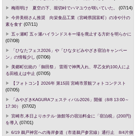
梅雨明け 夏空の下、堀切峠でハマユウが咲いていた。
(07/14)
今井美樹さん推奨 向栄食品工業（宮崎県国富町）の冷や汁の
素を食す
(07/11)
五ヶ瀬町 五ヶ瀬ハイランドスキー場を廃止する方針を明らかに
(07/08)
「ひなたフェス2026」や「ひなタビみやざき宿泊キャンペー
ン」の情報少し
(07/06)
美郷町伝統の「御田祭」 雷雨で神輿入れ、早乙女約100人によ
る田植えは中止
(07/05)
【フォトコン】2026年 第15回 宮崎市景観フォトコンテスト
(07/05)
「みやざきKAGURAフェスティバル2026」開催（8/8 13:00～
17:30）
(07/02)
宮崎市,本日よりホテル･旅館等の宿泊料金に「宿泊税」(200円)
を導入
(07/01)
6/19 鵜戸神宮への海岸参道（市道鵜戸参宮線）通行止 8/4片側