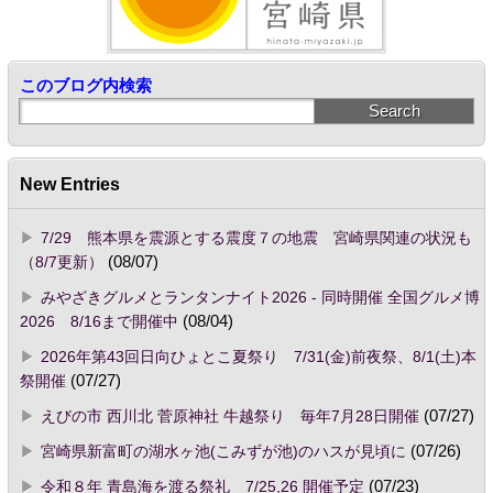
このブログ内検索
New Entries
7/29 熊本県を震源とする震度７の地震 宮崎県関連の状況も
（8/7更新）
(08/07)
みやざきグルメとランタンナイト2026 - 同時開催 全国グルメ博
2026 8/16まで開催中
(08/04)
2026年第43回日向ひょとこ夏祭り 7/31(金)前夜祭、8/1(土)本
祭開催
(07/27)
えびの市 西川北 菅原神社 牛越祭り 毎年7月28日開催
(07/27)
宮崎県新富町の湖水ヶ池(こみずが池)のハスが見頃に
(07/26)
令和８年 青島海を渡る祭礼 7/25,26 開催予定
(07/23)