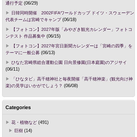
通行予定
(06/29)
日韓同時開催 2002FIFAワールドカップ ドイツ・スウェーデン
代表チームは宮崎でキャンプ
(06/18)
【フォトコン】2027年版「みやざき観光カレンダー」フォトコ
ンテスト 作品募集中
(06/15)
【フォトコン】2027年宮日新聞カレンダーは「宮崎の四季」を
テーマに一般公募
(06/13)
ひなた宮崎県総合運動公園 日向景修園(日本庭園)のアジサイ
(06/11)
「ひなタビ」高千穂神社と毎夜開催「高千穂神楽」(観光向け神
楽)の見学はいかがでしょう？
(06/08)
Categories
花・植物など
(491)
巨樹
(14)