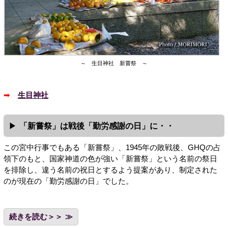
～ 生目神社 新嘗祭 ～
➡
生目神社
「新嘗祭」は戦後「勤労感謝の日」に・・
この宮中行事でもある「新嘗祭」、1945年の敗戦後、GHQの占
領下のもと、国家神道の色が強い「新嘗祭」という名前の祭日
を排除し、違う名前の祝日とするよう提案があり、制定された
のが現在の「勤労感謝の日」でした。
続きを読む＞＞