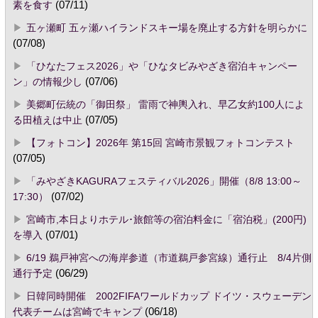
素を食す
(07/11)
五ヶ瀬町 五ヶ瀬ハイランドスキー場を廃止する方針を明らかに
(07/08)
「ひなたフェス2026」や「ひなタビみやざき宿泊キャンペー
ン」の情報少し
(07/06)
美郷町伝統の「御田祭」 雷雨で神輿入れ、早乙女約100人によ
る田植えは中止
(07/05)
【フォトコン】2026年 第15回 宮崎市景観フォトコンテスト
(07/05)
「みやざきKAGURAフェスティバル2026」開催（8/8 13:00～
17:30）
(07/02)
宮崎市,本日よりホテル･旅館等の宿泊料金に「宿泊税」(200円)
を導入
(07/01)
6/19 鵜戸神宮への海岸参道（市道鵜戸参宮線）通行止 8/4片側
通行予定
(06/29)
日韓同時開催 2002FIFAワールドカップ ドイツ・スウェーデン
代表チームは宮崎でキャンプ
(06/18)