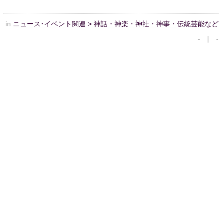
in
ニュース･イベント関連 > 神話・神楽・神社・神事・伝統芸能など
- | -