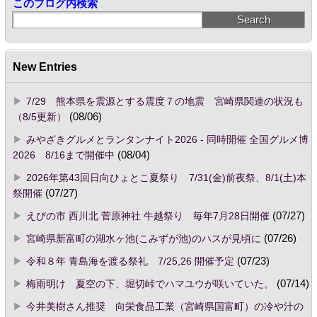
このブログ内検索
New Entries
7/29 熊本県を震源とする震度７の地震 宮崎県関連の状況も
（8/5更新）
(08/06)
みやざきグルメとランタンナイト2026 - 同時開催 全国グルメ博
2026 8/16まで開催中
(08/04)
2026年第43回日向ひょとこ夏祭り 7/31(金)前夜祭、8/1(土)本
祭開催
(07/27)
えびの市 西川北 菅原神社 牛越祭り 毎年7月28日開催
(07/27)
宮崎県新富町の湖水ヶ池(こみずが池)のハスが見頃に
(07/26)
令和８年 青島海を渡る祭礼 7/25,26 開催予定
(07/23)
梅雨明け 夏空の下、堀切峠でハマユウが咲いていた。
(07/14)
今井美樹さん推奨 向栄食品工業（宮崎県国富町）の冷や汁の