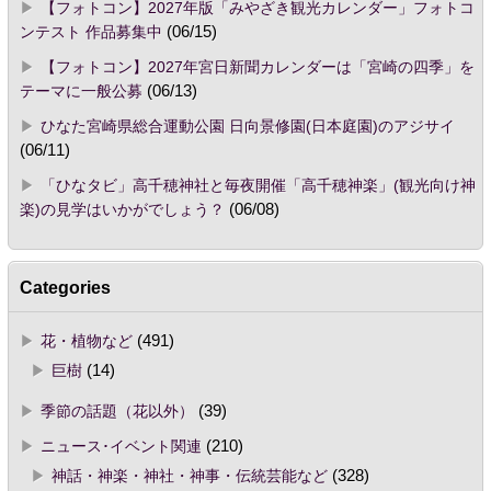
【フォトコン】2027年版「みやざき観光カレンダー」フォトコ
ンテスト 作品募集中
(06/15)
【フォトコン】2027年宮日新聞カレンダーは「宮崎の四季」を
テーマに一般公募
(06/13)
ひなた宮崎県総合運動公園 日向景修園(日本庭園)のアジサイ
(06/11)
「ひなタビ」高千穂神社と毎夜開催「高千穂神楽」(観光向け神
楽)の見学はいかがでしょう？
(06/08)
Categories
花・植物など
(491)
巨樹
(14)
季節の話題（花以外）
(39)
ニュース･イベント関連
(210)
神話・神楽・神社・神事・伝統芸能など
(328)