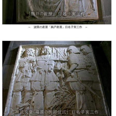
～ 波限の産屋「鵜戸産屋」日名子実三作 ～