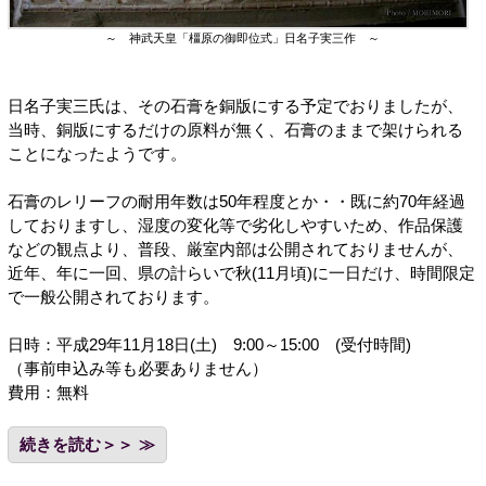
～ 神武天皇「橿原の御即位式」日名子実三作 ～
日名子実三氏は、その石膏を銅版にする予定でおりましたが、
当時、銅版にするだけの原料が無く、石膏のままで架けられる
ことになったようです。
石膏のレリーフの耐用年数は50年程度とか・・既に約70年経過
しておりますし、湿度の変化等で劣化しやすいため、作品保護
などの観点より、普段、厳室内部は公開されておりませんが、
近年、年に一回、県の計らいで秋(11月頃)に一日だけ、時間限定
で一般公開されております。
日時：平成29年11月18日(土) 9:00～15:00 (受付時間)
（事前申込み等も必要ありません）
費用：無料
続きを読む＞＞