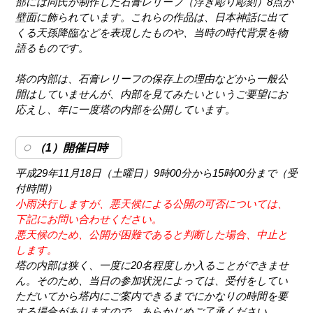
部には同氏が制作した石膏レリーフ（浮き彫り彫刻）8点が
壁面に飾られています。これらの作品は、日本神話に出て
くる天孫降臨などを表現したものや、当時の時代背景を物
語るものです。
塔の内部は、石膏レリーフの保存上の理由などから一般公
開はしていませんが、内部を見てみたいというご要望にお
応えし、年に一度塔の内部を公開しています。
（1）開催日時
平成29年11月18日（土曜日）9時00分から15時00分まで（受
付時間）
小雨決行しますが、悪天候による公開の可否については、
下記にお問い合わせください。
悪天候のため、公開が困難であると判断した場合、中止と
します。
塔の内部は狭く、一度に20名程度しか入ることができませ
ん。そのため、当日の参加状況によっては、受付をしてい
ただいてから塔内にご案内できるまでにかなりの時間を要
する場合がありますので、あらかじめご了承ください。