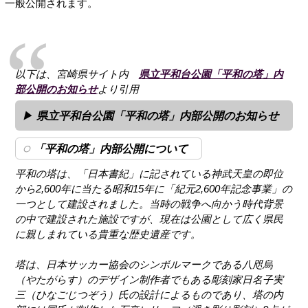
一般公開されます。
以下は、宮崎県サイト内
県立平和台公園「平和の塔」内
部公開のお知らせ
より引用
県立平和台公園「平和の塔」内部公開のお知らせ
「平和の塔」内部公開について
平和の塔は、「日本書紀」に記されている神武天皇の即位
から2,600年に当たる昭和15年に「紀元2,600年記念事業」の
一つとして建設されました。当時の戦争へ向かう時代背景
の中で建設された施設ですが、現在は公園として広く県民
に親しまれている貴重な歴史遺産です。
塔は、日本サッカー協会のシンボルマークである八咫烏
（やたがらす）のデザイン制作者でもある彫刻家日名子実
三（ひなごじつぞう）氏の設計によるものであり、塔の内