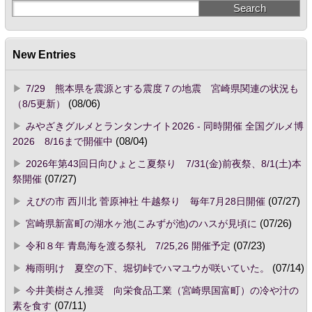
New Entries
7/29 熊本県を震源とする震度７の地震 宮崎県関連の状況も
（8/5更新）
(08/06)
みやざきグルメとランタンナイト2026 - 同時開催 全国グルメ博
2026 8/16まで開催中
(08/04)
2026年第43回日向ひょとこ夏祭り 7/31(金)前夜祭、8/1(土)本
祭開催
(07/27)
えびの市 西川北 菅原神社 牛越祭り 毎年7月28日開催
(07/27)
宮崎県新富町の湖水ヶ池(こみずが池)のハスが見頃に
(07/26)
令和８年 青島海を渡る祭礼 7/25,26 開催予定
(07/23)
梅雨明け 夏空の下、堀切峠でハマユウが咲いていた。
(07/14)
今井美樹さん推奨 向栄食品工業（宮崎県国富町）の冷や汁の
素を食す
(07/11)