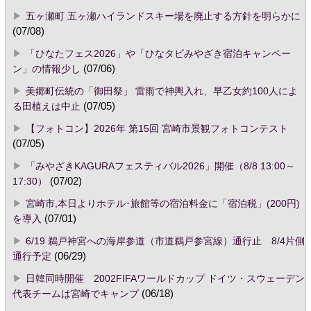
五ヶ瀬町 五ヶ瀬ハイランドスキー場を廃止する方針を明らかに
(07/08)
「ひなたフェス2026」や「ひなタビみやざき宿泊キャンペー
ン」の情報少し
(07/06)
美郷町伝統の「御田祭」 雷雨で神輿入れ、早乙女約100人によ
る田植えは中止
(07/05)
【フォトコン】2026年 第15回 宮崎市景観フォトコンテスト
(07/05)
「みやざきKAGURAフェスティバル2026」開催（8/8 13:00～
17:30）
(07/02)
宮崎市,本日よりホテル･旅館等の宿泊料金に「宿泊税」(200円)
を導入
(07/01)
6/19 鵜戸神宮への海岸参道（市道鵜戸参宮線）通行止 8/4片側
通行予定
(06/29)
日韓同時開催 2002FIFAワールドカップ ドイツ・スウェーデン
代表チームは宮崎でキャンプ
(06/18)