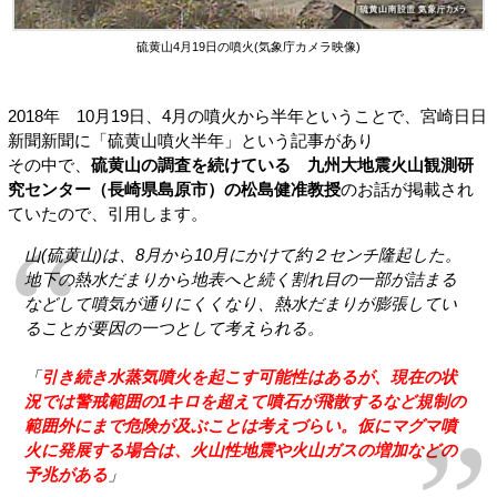
硫黄山4月19日の噴火(気象庁カメラ映像)
2018年 10月19日、4月の噴火から半年ということで、宮崎日日
新聞新聞に「硫黄山噴火半年」という記事があり
その中で、
硫黄山の調査を続けている 九州大地震火山観測研
究センター（長崎県島原市）の松島健准教授
のお話が掲載され
ていたので、引用します。
山(硫黄山)は、8月から10月にかけて約２センチ隆起した。
地下の熱水だまりから地表へと続く割れ目の一部が詰まる
などして噴気が通りにくくなり、熱水だまりが膨張してい
ることが要因の一つとして考えられる。
「
引き続き水蒸気噴火を起こす可能性はあるが、現在の状
況では警戒範囲の1キロを超えて噴石が飛散するなど規制の
範囲外にまで危険が及ぶことは考えづらい。仮にマグマ噴
火に発展する場合は、火山性地震や火山ガスの増加などの
予兆がある
」