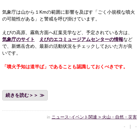
気象庁は山から１Kmの範囲に影響を及ぼす「ごく小規模な噴火
の可能性がある」と警戒を呼び掛けています。
えびの高原、霧島方面へ紅葉見学など、予定されている方は、
気象庁のサイト
えびのエコミュージアムセンターの情報
など
で、新燃岳含め、最新の活動状況をチェックしておいた方が良
いです。
「噴火予知は道半ば」であることも認識しておくべきです。
続きを読む＞＞
in
ニュース･イベント関連 > 火山・自然・災害
- | -