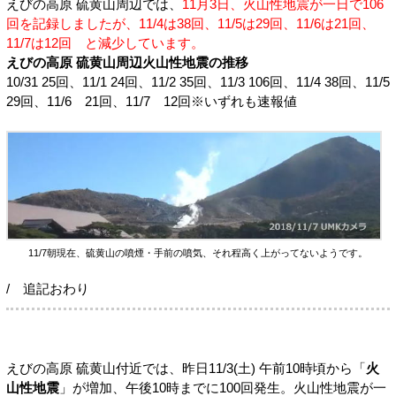
えびの高原 硫黄山周辺では、
11月3日、火山性地震が一日で106
回を記録しましたが、11/4は38回、11/5は29回、11/6は21回、
11/7は12回 と減少しています。
えびの高原 硫黄山周辺火山性地震の推移
10/31 25回、11/1 24回、11/2 35回、11/3 106回、11/4 38回、11/5
29回、11/6 21回、11/7 12回※いずれも速報値
11/7朝現在、硫黄山の噴煙・手前の噴気、それ程高く上がってないようです。
/ 追記おわり
えびの高原 硫黄山付近では、昨日11/3(土) 午前10時頃から「
火
山性地震
」が増加、午後10時までに100回発生。火山性地震が一