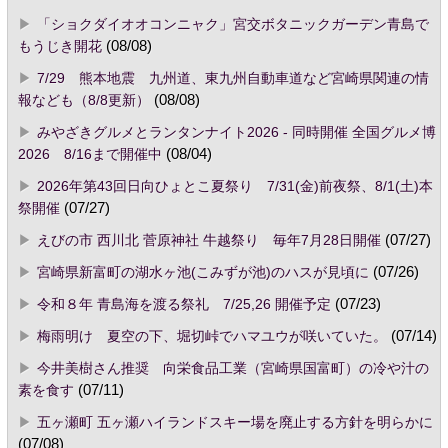
「ショクダイオオコンニャク」宮交ボタニックガーデン青島で
もうじき開花
(08/08)
7/29 熊本地震 九州道、東九州自動車道など宮崎県関連の情
報なども（8/8更新）
(08/08)
みやざきグルメとランタンナイト2026 - 同時開催 全国グルメ博
2026 8/16まで開催中
(08/04)
2026年第43回日向ひょとこ夏祭り 7/31(金)前夜祭、8/1(土)本
祭開催
(07/27)
えびの市 西川北 菅原神社 牛越祭り 毎年7月28日開催
(07/27)
宮崎県新富町の湖水ヶ池(こみずが池)のハスが見頃に
(07/26)
令和８年 青島海を渡る祭礼 7/25,26 開催予定
(07/23)
梅雨明け 夏空の下、堀切峠でハマユウが咲いていた。
(07/14)
今井美樹さん推奨 向栄食品工業（宮崎県国富町）の冷や汁の
素を食す
(07/11)
五ヶ瀬町 五ヶ瀬ハイランドスキー場を廃止する方針を明らかに
(07/08)