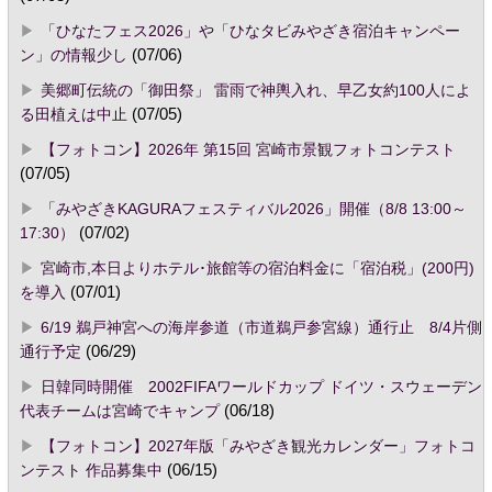
「ひなたフェス2026」や「ひなタビみやざき宿泊キャンペー
ン」の情報少し
(07/06)
美郷町伝統の「御田祭」 雷雨で神輿入れ、早乙女約100人によ
る田植えは中止
(07/05)
【フォトコン】2026年 第15回 宮崎市景観フォトコンテスト
(07/05)
「みやざきKAGURAフェスティバル2026」開催（8/8 13:00～
17:30）
(07/02)
宮崎市,本日よりホテル･旅館等の宿泊料金に「宿泊税」(200円)
を導入
(07/01)
6/19 鵜戸神宮への海岸参道（市道鵜戸参宮線）通行止 8/4片側
通行予定
(06/29)
日韓同時開催 2002FIFAワールドカップ ドイツ・スウェーデン
代表チームは宮崎でキャンプ
(06/18)
【フォトコン】2027年版「みやざき観光カレンダー」フォトコ
ンテスト 作品募集中
(06/15)