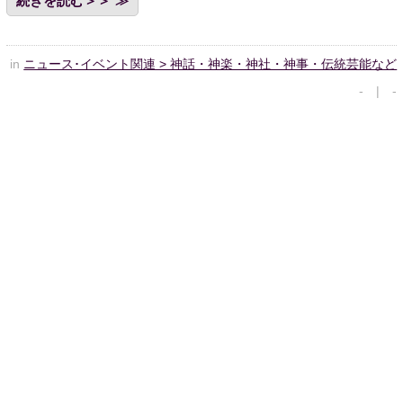
続きを読む＞＞
in
ニュース･イベント関連 > 神話・神楽・神社・神事・伝統芸能など
- | -