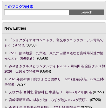
このブログ内検索
New Entries
「ショクダイオオコンニャク」宮交ボタニックガーデン青島で
もうじき開花
(08/08)
7/29 熊本地震 九州道、東九州自動車道など宮崎県関連の情
報なども（8/8更新）
(08/08)
みやざきグルメとランタンナイト2026 - 同時開催 全国グルメ博
2026 8/16まで開催中
(08/04)
2026年第43回日向ひょとこ夏祭り 7/31(金)前夜祭、8/1(土)本
祭開催
(07/27)
えびの市 西川北 菅原神社 牛越祭り 毎年7月28日開催
(07/27)
宮崎県新富町の湖水ヶ池(こみずが池)のハスが見頃に
(07/26)
令和８年 青島海を渡る祭礼 7/25,26 開催予定
(07/23)