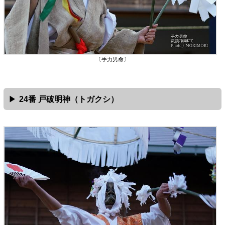
〔手力男命〕
24番 戸破明神（トガクシ）