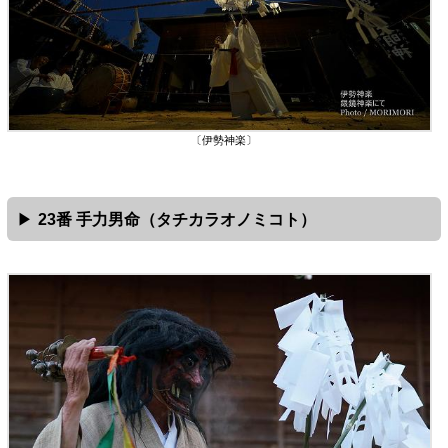
〔伊勢神楽〕
23番 手力男命（タチカラオノミコト）