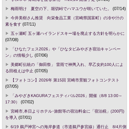
梅雨明け 夏空の下、堀切峠でハマユウが咲いていた。
(07/14)
今井美樹さん推奨 向栄食品工業（宮崎県国富町）の冷や汁の
素を食す
(07/11)
五ヶ瀬町 五ヶ瀬ハイランドスキー場を廃止する方針を明らかに
(07/08)
「ひなたフェス2026」や「ひなタビみやざき宿泊キャンペー
ン」の情報少し
(07/06)
美郷町伝統の「御田祭」 雷雨で神輿入れ、早乙女約100人によ
る田植えは中止
(07/05)
【フォトコン】2026年 第15回 宮崎市景観フォトコンテスト
(07/05)
「みやざきKAGURAフェスティバル2026」開催（8/8 13:00～
17:30）
(07/02)
宮崎市,本日よりホテル･旅館等の宿泊料金に「宿泊税」(200円)
を導入
(07/01)
6/19 鵜戸神宮への海岸参道（市道鵜戸参宮線）通行止 8/4片側