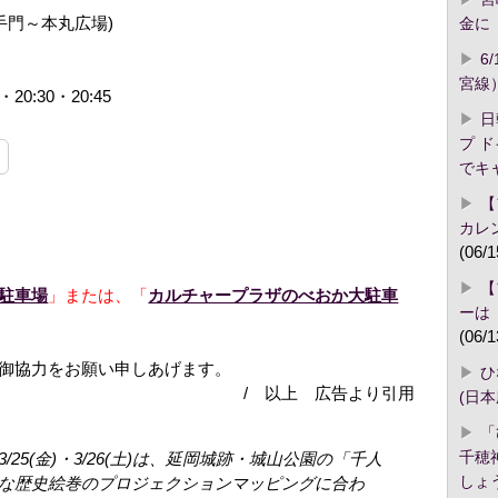
手門～本丸広場)
金に「
6
宮線
5・20:30・20:45
日
プ 
でキ
【
カレ
(06/1
【
駐車場
」または、「
カルチャープラザのべおか大駐車
ーは
(06/1
御協力をお願い申しあげます。
ひ
/ 以上 広告より引用
(日
「
千穂
25(金)・3/26(土)は、延岡城跡・城山公園の「千人
しょ
な歴史絵巻のプロジェクションマッピングに合わ