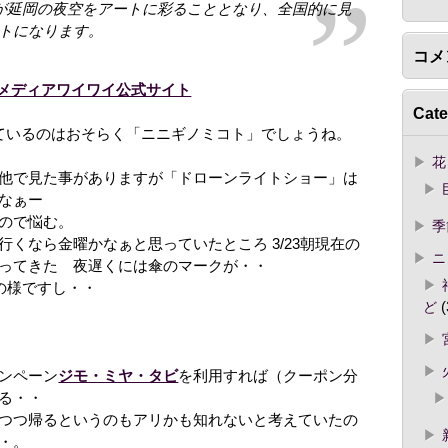
が延岡の夜空をアートに彩ることとなり、全国的に見
トになります。
コメ
メディアワイワイ公式サイト
Cate
れているのはおそらく「ニニギノミコト」でしょうね。
花
他で見た事がありますが「ドローンライトショー」は
なぁー
ので悩む。
季
くなら金曜かなぁと思っていたところ 3/23朝現在の
ニ
ってきた 夜遅くには傘のマークが・・
の様ですし・・
ど
(
ンペーン
ジモ・ミヤ・タビ
を利用すれば（クーポン分
る・・
つつ帰るというのもアリかも知れないと考えていたの
・。