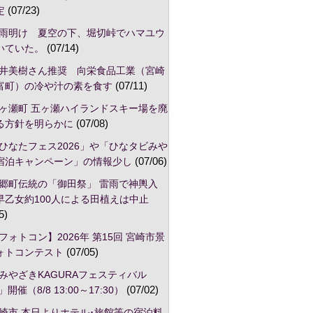
定
(07/23)
雨明け 夏空の下、堀切峠でハマユウ
いていた。
(07/14)
井美樹さん推奨 向栄食品工業（宮崎
富町）の冷や汁の素を食す
(07/11)
ヶ瀬町 五ヶ瀬ハイランドスキー場を廃
る方針を明らかに
(07/08)
ひなたフェス2026」や「ひなタビみや
宿泊キャンペーン」の情報少し
(07/06)
郷町伝統の「御田祭」 雷雨で神輿入
早乙女約100人による田植えは中止
5)
フォトコン】2026年 第15回 宮崎市景
ォトコンテスト
(07/05)
みやざきKAGURAフェスティバル
」開催（8/8 13:00～17:30）
(07/02)
崎市,本日よりホテル･旅館等の宿泊料