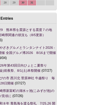
28
29
30
31
Entries
/29 熊本県を震源とする震度７の地
宮崎県関連の状況も（8/5更新）
6)
やざきグルメとランタンナイト2026 -
催 全国グルメ博2026 8/16まで開催
8/04)
026年第43回日向ひょとこ夏祭り
1(金)前夜祭、8/1(土)本祭開催
(07/27)
びの市 西川北 菅原神社 牛越祭り 毎
28日開催
(07/27)
崎県新富町の湖水ヶ池(こみずが池)の
が見頃に
(07/26)
和８年 青島海を渡る祭礼 7/25,26 開