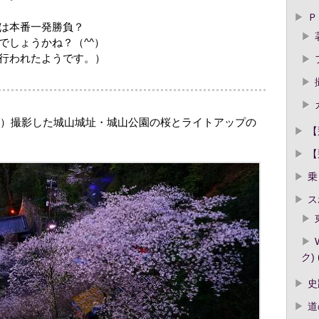
Ｐ
は本番一発勝負？
でしょうかね？（^^）
行われたようです。）
1年）撮影した城山城址・城山公園の桜とライトアップの
【
【
乗
ス
ク)
史
道