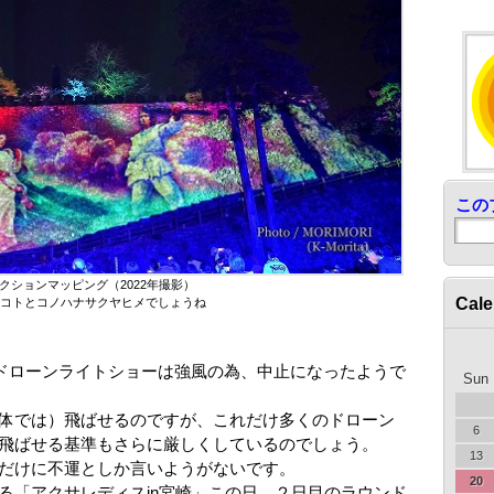
この
クションマッピング（2022年撮影）
Cale
コトとコノハナサクヤヒメでしょうね
)のドローンライトショーは強風の為、中止になったようで
Sun
体では）飛ばせるのですが、これだけ多くのドローン
6
飛ばせる基準もさらに厳しくしているのでしょう。
13
だけに不運としか言いようがないです。
20
る「アクサレディスin宮崎」この日、２日目のラウンド