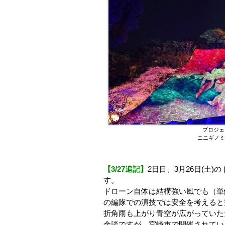
プロジェ
ニニギノミ
【3/27追記】
2日目、3月26日(土
す。
ドローン自体は結構強い風でも（単
の編隊での演技では安全を考えると
折角雨も上がり青空が広がっていた
余談ですが 宮崎市で開催されてい