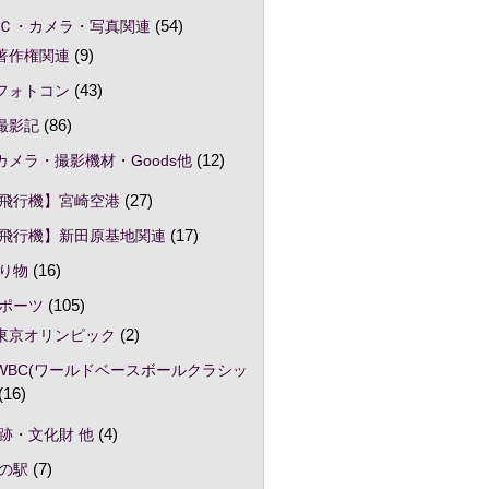
Ｃ・カメラ・写真関連
(54)
著作権関連
(9)
フォトコン
(43)
撮影記
(86)
カメラ・撮影機材・Goods他
(12)
飛行機】宮崎空港
(27)
飛行機】新田原基地関連
(17)
り物
(16)
ポーツ
(105)
東京オリンピック
(2)
WBC(ワールドベースボールクラシッ
(16)
跡・文化財 他
(4)
の駅
(7)