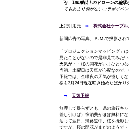
せ、
180機以上のドローンの編隊
てもあまり例がないコラボイベン
上記引用元
➡
株式会社ケーブル
新聞広告の写真、Ｐ.Ｍ.で投影さ
「プロジェクションマッピング」は
見たことがないので是非見てみたい
天気が・・桜の開花がいまひとつな
当初、土曜日は天気が心配なので、行
予報では、金曜夜の天気が怪しくな
桜も3月24日現在咲き始めたばかり
➡
天気予報
無理して帰らずとも、県の旅行キャ
差し引けば）宿泊費がほぼ無料にな
泊って翌日、帰路道中、桜を撮影し
ですが、桜の開花がまだのようで・