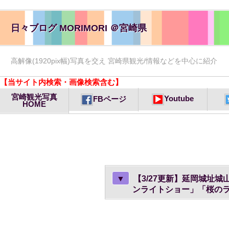
日々ブログ MORIMORI ＠宮崎県
高解像(1920pix幅)写真を交え 宮崎県観光/情報などを中心に紹介
【当サイト内検索・画像検索含む】
宮崎観光写真
Youtube
FBページ
HOME
▼
【3/27更新】延岡城址
ンライトショー」「桜の