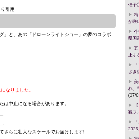
催予
より引用
梅
が咲
今
グ」と、あの「ドローンライトショー」の夢のコラボ
県国
五
止す
「
ざき
美
れ、
止になりました。
(07/0
たは中止になる場合があります。
【
観フ
「
2026
てさらに壮大なスケールでお届けします!
宮