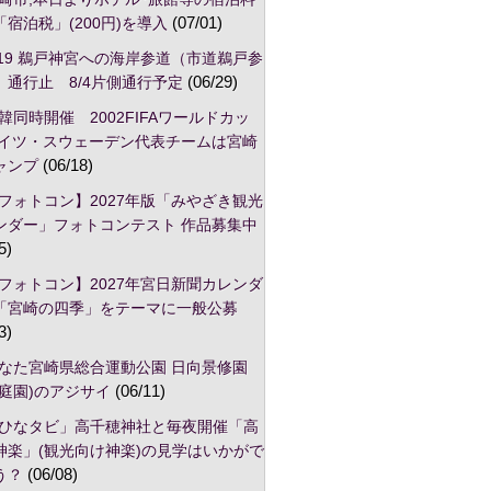
宿泊税」(200円)を導入
(07/01)
/19 鵜戸神宮への海岸参道（市道鵜戸参
）通行止 8/4片側通行予定
(06/29)
韓同時開催 2002FIFAワールドカッ
ドイツ・スウェーデン代表チームは宮崎
ャンプ
(06/18)
フォトコン】2027年版「みやざき観光
ンダー」フォトコンテスト 作品募集中
5)
フォトコン】2027年宮日新聞カレンダ
「宮崎の四季」をテーマに一般公募
3)
なた宮崎県総合運動公園 日向景修園
本庭園)のアジサイ
(06/11)
ひなタビ」高千穂神社と毎夜開催「高
神楽」(観光向け神楽)の見学はいかがで
う？
(06/08)