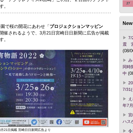
27
す。
New 
公園で桜の開花にあわせ「
プロジェクションマッピン
開催されるようで、3月21日宮崎日日新聞に広告が掲載
7
す。
震 
(08/0
み
同時開
中
(0
2
7/3
え
年7月
宮
ハス
年3月21日掲載 宮崎日日新聞広告より
令