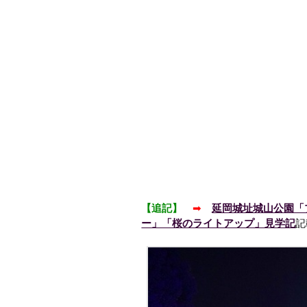
【追記】
➡
延岡城址城山公園「
ー」「桜のライトアップ」見学記
記