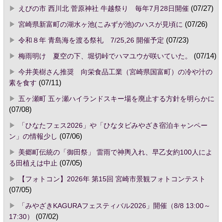
えびの市 西川北 菅原神社 牛越祭り 毎年7月28日開催
(07/27)
宮崎県新富町の湖水ヶ池(こみずが池)のハスが見頃に
(07/26)
令和８年 青島海を渡る祭礼 7/25,26 開催予定
(07/23)
梅雨明け 夏空の下、堀切峠でハマユウが咲いていた。
(07/14)
今井美樹さん推奨 向栄食品工業（宮崎県国富町）の冷や汁の
素を食す
(07/11)
五ヶ瀬町 五ヶ瀬ハイランドスキー場を廃止する方針を明らかに
(07/08)
「ひなたフェス2026」や「ひなタビみやざき宿泊キャンペー
ン」の情報少し
(07/06)
美郷町伝統の「御田祭」 雷雨で神輿入れ、早乙女約100人によ
る田植えは中止
(07/05)
【フォトコン】2026年 第15回 宮崎市景観フォトコンテスト
(07/05)
「みやざきKAGURAフェスティバル2026」開催（8/8 13:00～
17:30）
(07/02)