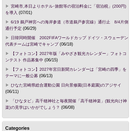
宮崎市,本日よりホテル･旅館等の宿泊料金に「宿泊税」(200円)
を導入
(07/01)
6/19 鵜戸神宮への海岸参道（市道鵜戸参宮線）通行止 8/4片側
通行予定
(06/29)
日韓同時開催 2002FIFAワールドカップ ドイツ・スウェーデン
代表チームは宮崎でキャンプ
(06/18)
【フォトコン】2027年版「みやざき観光カレンダー」フォトコ
ンテスト 作品募集中
(06/15)
【フォトコン】2027年宮日新聞カレンダーは「宮崎の四季」を
テーマに一般公募
(06/13)
ひなた宮崎県総合運動公園 日向景修園(日本庭園)のアジサイ
(06/11)
「ひなタビ」高千穂神社と毎夜開催「高千穂神楽」(観光向け神
楽)の見学はいかがでしょう？
(06/08)
Categories