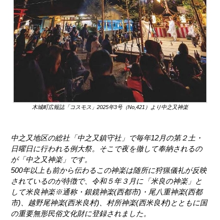
木城町広報誌「コスモス」2025年3号（No,421）より中之又神楽
中之又地区の総社「中之又鎮守社」で毎年12月の第２土・
日曜日に行われる例大祭。そこで夜を徹して奉納されるの
が「中之又神楽」です。
500年以上も前から伝わるこの神楽は随所に狩猟儀礼が反映
されているのが特徴で、令和５年３月に「米良の神楽」と
して米良神楽※通称・銀鏡神楽(西都市)・尾八重神楽(西都
市)、越野尾神楽(西米良村)、村所神楽(西米良村)とともに国
の重要無形民俗文化財に登録されました。