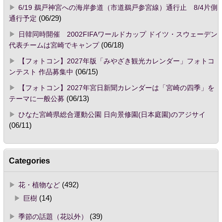
6/19 鵜戸神宮への海岸参道（市道鵜戸参宮線）通行止 8/4片側
通行予定
(06/29)
日韓同時開催 2002FIFAワールドカップ ドイツ・スウェーデン
代表チームは宮崎でキャンプ
(06/18)
【フォトコン】2027年版「みやざき観光カレンダー」フォトコ
ンテスト 作品募集中
(06/15)
【フォトコン】2027年宮日新聞カレンダーは「宮崎の四季」を
テーマに一般公募
(06/13)
ひなた宮崎県総合運動公園 日向景修園(日本庭園)のアジサイ
(06/11)
Categories
花・植物など
(492)
巨樹
(14)
季節の話題（花以外）
(39)