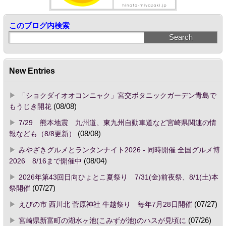
このブログ内検索
New Entries
「ショクダイオオコンニャク」宮交ボタニックガーデン青島で
もうじき開花
(08/08)
7/29 熊本地震 九州道、東九州自動車道など宮崎県関連の情
報なども（8/8更新）
(08/08)
みやざきグルメとランタンナイト2026 - 同時開催 全国グルメ博
2026 8/16まで開催中
(08/04)
2026年第43回日向ひょとこ夏祭り 7/31(金)前夜祭、8/1(土)本
祭開催
(07/27)
えびの市 西川北 菅原神社 牛越祭り 毎年7月28日開催
(07/27)
宮崎県新富町の湖水ヶ池(こみずが池)のハスが見頃に
(07/26)