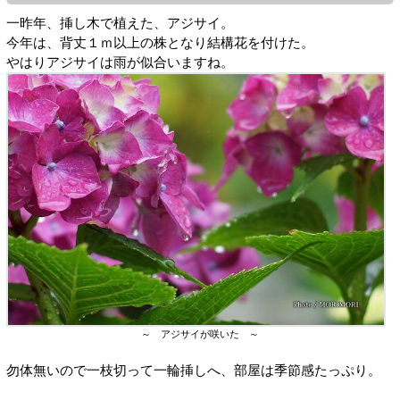
一昨年、挿し木で植えた、アジサイ。
今年は、背丈１ｍ以上の株となり結構花を付けた。
やはりアジサイは雨が似合いますね。
～ アジサイが咲いた ～
勿体無いので一枝切って一輪挿しへ、部屋は季節感たっぷり。