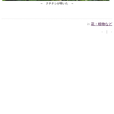
～ クチナシが咲いた ～
in
花・植物など
- | -