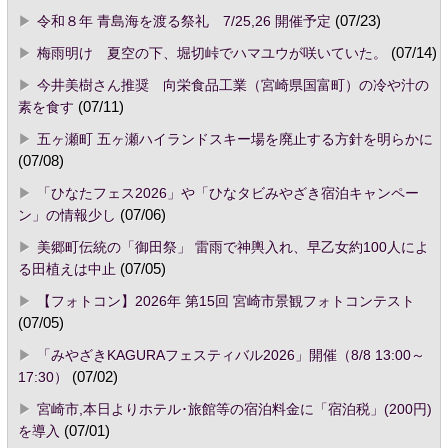
令和８年 青島海を渡る祭礼 7/25,26 開催予定
(07/23)
梅雨明け 夏空の下、堀切峠でハマユウが咲いていた。
(07/14)
今井美樹さん推奨 向栄食品工業（宮崎県国富町）の冷や汁の
素を食す
(07/11)
五ヶ瀬町 五ヶ瀬ハイランドスキー場を廃止する方針を明らかに
(07/08)
「ひなたフェス2026」や「ひなタビみやざき宿泊キャンペー
ン」の情報少し
(07/06)
美郷町伝統の「御田祭」 雷雨で神輿入れ、早乙女約100人によ
る田植えは中止
(07/05)
【フォトコン】2026年 第15回 宮崎市景観フォトコンテスト
(07/05)
「みやざきKAGURAフェスティバル2026」開催（8/8 13:00～
17:30）
(07/02)
宮崎市,本日よりホテル･旅館等の宿泊料金に「宿泊税」(200円)
を導入
(07/01)