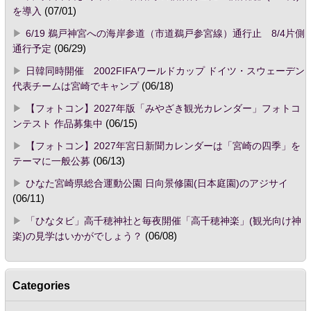
を導入
(07/01)
6/19 鵜戸神宮への海岸参道（市道鵜戸参宮線）通行止 8/4片側
通行予定
(06/29)
日韓同時開催 2002FIFAワールドカップ ドイツ・スウェーデン
代表チームは宮崎でキャンプ
(06/18)
【フォトコン】2027年版「みやざき観光カレンダー」フォトコ
ンテスト 作品募集中
(06/15)
【フォトコン】2027年宮日新聞カレンダーは「宮崎の四季」を
テーマに一般公募
(06/13)
ひなた宮崎県総合運動公園 日向景修園(日本庭園)のアジサイ
(06/11)
「ひなタビ」高千穂神社と毎夜開催「高千穂神楽」(観光向け神
楽)の見学はいかがでしょう？
(06/08)
Categories