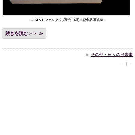
- ＳＭＡＰファンクラブ限定 25周年記念品 写真集 -
続きを読む＞＞
in
その他・日々の出来事
- | -