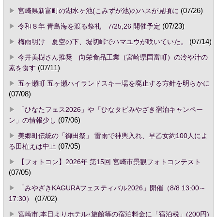
宮崎県新富町の湖水ヶ池(こみずが池)のハスが見頃に
(07/26)
令和８年 青島海を渡る祭礼 7/25,26 開催予定
(07/23)
梅雨明け 夏空の下、堀切峠でハマユウが咲いていた。
(07/14)
今井美樹さん推奨 向栄食品工業（宮崎県国富町）の冷や汁の
素を食す
(07/11)
五ヶ瀬町 五ヶ瀬ハイランドスキー場を廃止する方針を明らかに
(07/08)
「ひなたフェス2026」や「ひなタビみやざき宿泊キャンペー
ン」の情報少し
(07/06)
美郷町伝統の「御田祭」 雷雨で神輿入れ、早乙女約100人によ
る田植えは中止
(07/05)
【フォトコン】2026年 第15回 宮崎市景観フォトコンテスト
(07/05)
「みやざきKAGURAフェスティバル2026」開催（8/8 13:00～
17:30）
(07/02)
宮崎市,本日よりホテル･旅館等の宿泊料金に「宿泊税」(200円)