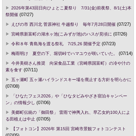
2026年第43回日向ひょとこ夏祭り 7/31(金)前夜祭、8/1(土)本
祭開催
(07/27)
えびの市 西川北 菅原神社 牛越祭り 毎年7月28日開催
(07/27)
宮崎県新富町の湖水ヶ池(こみずが池)のハスが見頃に
(07/26)
令和８年 青島海を渡る祭礼 7/25,26 開催予定
(07/23)
梅雨明け 夏空の下、堀切峠でハマユウが咲いていた。
(07/14)
今井美樹さん推奨 向栄食品工業（宮崎県国富町）の冷や汁の
素を食す
(07/11)
五ヶ瀬町 五ヶ瀬ハイランドスキー場を廃止する方針を明らかに
(07/08)
「ひなたフェス2026」や「ひなタビみやざき宿泊キャンペー
ン」の情報少し
(07/06)
美郷町伝統の「御田祭」 雷雨で神輿入れ、早乙女約100人によ
る田植えは中止
(07/05)
【フォトコン】2026年 第15回 宮崎市景観フォトコンテスト
(07/05)