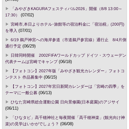
「みやざきKAGURAフェスティバル2026」開催（8/8 13:00～
17:30）
(07/02)
宮崎市,本日よりホテル･旅館等の宿泊料金に「宿泊税」(200円)
を導入
(07/01)
6/19 鵜戸神宮への海岸参道（市道鵜戸参宮線）通行止 8/4片側
通行予定
(06/29)
日韓同時開催 2002FIFAワールドカップ ドイツ・スウェーデン
代表チームは宮崎でキャンプ
(06/18)
【フォトコン】2027年版「みやざき観光カレンダー」フォトコ
ンテスト 作品募集中
(06/15)
【フォトコン】2027年宮日新聞カレンダーは「宮崎の四季」を
テーマに一般公募
(06/13)
ひなた宮崎県総合運動公園 日向景修園(日本庭園)のアジサイ
(06/11)
「ひなタビ」高千穂神社と毎夜開催「高千穂神楽」(観光向け神
楽)の見学はいかがでしょう？
(06/08)