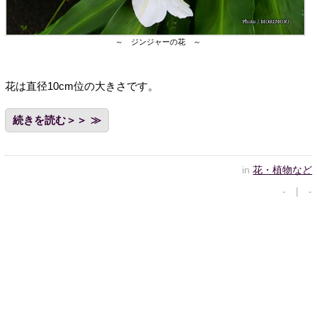
～ ジンジャーの花 ～
花は直径10cm位の大きさです。
続きを読む＞＞
in
花・植物など
- | -