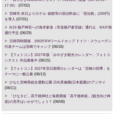
17:30）
(07/02)
宮崎市,本日よりホテル･旅館等の宿泊料金に「宿泊税」(200円)
を導入
(07/01)
6/19 鵜戸神宮への海岸参道（市道鵜戸参宮線）通行止 8/4片側
通行予定
(06/29)
日韓同時開催 2002FIFAワールドカップ ドイツ・スウェーデン
代表チームは宮崎でキャンプ
(06/18)
【フォトコン】2027年版「みやざき観光カレンダー」フォトコ
ンテスト 作品募集中
(06/15)
【フォトコン】2027年宮日新聞カレンダーは「宮崎の四季」を
テーマに一般公募
(06/13)
ひなた宮崎県総合運動公園 日向景修園(日本庭園)のアジサイ
(06/11)
「ひなタビ」高千穂神社と毎夜開催「高千穂神楽」(観光向け神
楽)の見学はいかがでしょう？
(06/08)