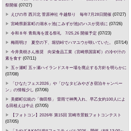
祭開催
(07/27)
えびの市 西川北 菅原神社 牛越祭り 毎年7月28日開催
(07/27)
宮崎県新富町の湖水ヶ池(こみずが池)のハスが見頃に
(07/26)
令和８年 青島海を渡る祭礼 7/25,26 開催予定
(07/23)
梅雨明け 夏空の下、堀切峠でハマユウが咲いていた。
(07/14)
今井美樹さん推奨 向栄食品工業（宮崎県国富町）の冷や汁の
素を食す
(07/11)
五ヶ瀬町 五ヶ瀬ハイランドスキー場を廃止する方針を明らかに
(07/08)
「ひなたフェス2026」や「ひなタビみやざき宿泊キャンペー
ン」の情報少し
(07/06)
美郷町伝統の「御田祭」 雷雨で神輿入れ、早乙女約100人によ
る田植えは中止
(07/05)
【フォトコン】2026年 第15回 宮崎市景観フォトコンテスト
(07/05)
「みやざきKAGURAフェスティバル2026」開催（8/8 13:00～