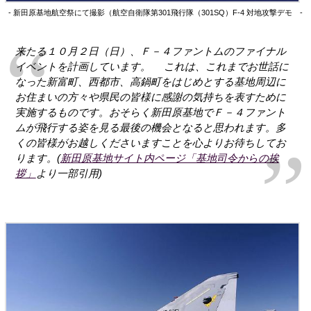
- 新田原基地航空祭にて撮影（航空自衛隊第301飛行隊（301SQ）F-4 対地攻撃デモ -
来たる１０月２日（日）、Ｆ－４ファントムのファイナル
イベントを計画しています。 これは、これまでお世話に
なった新富町、西都市、高鍋町をはじめとする基地周辺に
お住まいの方々や県民の皆様に感謝の気持ちを表すために
実施するものです。おそらく新田原基地でＦ－４ファント
ムが飛行する姿を見る最後の機会となると思われます。多
くの皆様がお越しくださいますことを心よりお待ちしてお
ります。(
新田原基地サイト内ページ「基地司令からの挨
拶」
より一部引用)