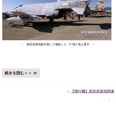
～ 新田原基地航空祭にて撮影した F-4EJ 地上展示 ～
続きを読む＞＞
in
【飛行機】新田原基地関連
- | -