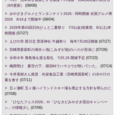
（8/5更新）
(08/06)
みやざきグルメとランタンナイト2026 - 同時開催 全国グルメ博
2026 8/16まで開催中
(08/04)
2026年第43回日向ひょとこ夏祭り 7/31(金)前夜祭、8/1(土)本
祭開催
(07/27)
えびの市 西川北 菅原神社 牛越祭り 毎年7月28日開催
(07/27)
宮崎県新富町の湖水ヶ池(こみずが池)のハスが見頃に
(07/26)
令和８年 青島海を渡る祭礼 7/25,26 開催予定
(07/23)
梅雨明け 夏空の下、堀切峠でハマユウが咲いていた。
(07/14)
今井美樹さん推奨 向栄食品工業（宮崎県国富町）の冷や汁の
素を食す
(07/11)
五ヶ瀬町 五ヶ瀬ハイランドスキー場を廃止する方針を明らかに
(07/08)
「ひなたフェス2026」や「ひなタビみやざき宿泊キャンペー
ン」の情報少し
(07/06)