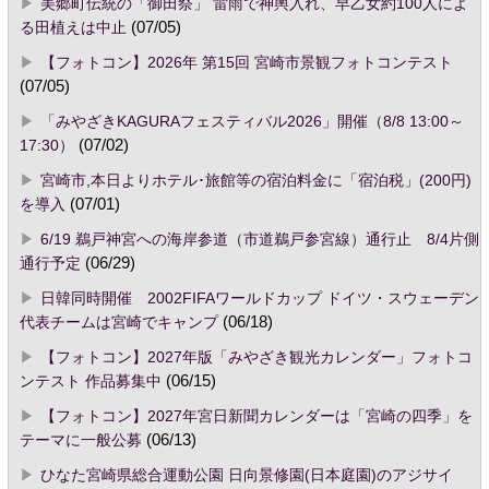
美郷町伝統の「御田祭」 雷雨で神輿入れ、早乙女約100人によ
る田植えは中止
(07/05)
【フォトコン】2026年 第15回 宮崎市景観フォトコンテスト
(07/05)
「みやざきKAGURAフェスティバル2026」開催（8/8 13:00～
17:30）
(07/02)
宮崎市,本日よりホテル･旅館等の宿泊料金に「宿泊税」(200円)
を導入
(07/01)
6/19 鵜戸神宮への海岸参道（市道鵜戸参宮線）通行止 8/4片側
通行予定
(06/29)
日韓同時開催 2002FIFAワールドカップ ドイツ・スウェーデン
代表チームは宮崎でキャンプ
(06/18)
【フォトコン】2027年版「みやざき観光カレンダー」フォトコ
ンテスト 作品募集中
(06/15)
【フォトコン】2027年宮日新聞カレンダーは「宮崎の四季」を
テーマに一般公募
(06/13)
ひなた宮崎県総合運動公園 日向景修園(日本庭園)のアジサイ