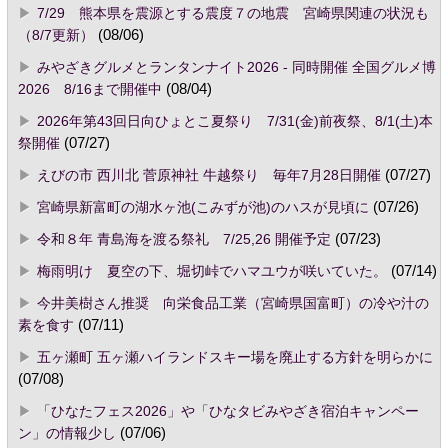
7/29 熊本県を震源とする震度７の地震 宮崎県関連の状況も
（8/7更新）
(08/06)
みやざきグルメとランタンナイト2026 - 同時開催 全国グルメ博
2026 8/16まで開催中
(08/04)
2026年第43回日向ひょとこ夏祭り 7/31(金)前夜祭、8/1(土)本
祭開催
(07/27)
えびの市 西川北 菅原神社 牛越祭り 毎年7月28日開催
(07/27)
宮崎県新富町の湖水ヶ池(こみずが池)のハスが見頃に
(07/26)
令和８年 青島海を渡る祭礼 7/25,26 開催予定
(07/23)
梅雨明け 夏空の下、堀切峠でハマユウが咲いていた。
(07/14)
今井美樹さん推奨 向栄食品工業（宮崎県国富町）の冷や汁の
素を食す
(07/11)
五ヶ瀬町 五ヶ瀬ハイランドスキー場を廃止する方針を明らかに
(07/08)
「ひなたフェス2026」や「ひなタビみやざき宿泊キャンペー
ン」の情報少し
(07/06)