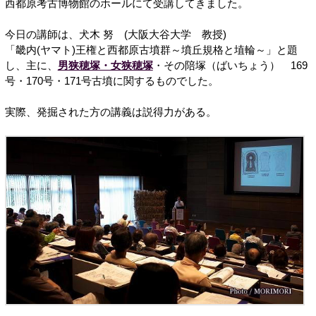
西都原考古博物館のホールにて受講してきました。
今日の講師は、犬木 努 (大阪大谷大学 教授)
「畿内(ヤマト)王権と西都原古墳群～墳丘規格と埴輪～」と題
し、主に、
男狭穂塚・女狭穂塚
・その陪塚（ばいちょう） 169
号・170号・171号古墳に関するものでした。
実際、発掘された方の講義は説得力がある。