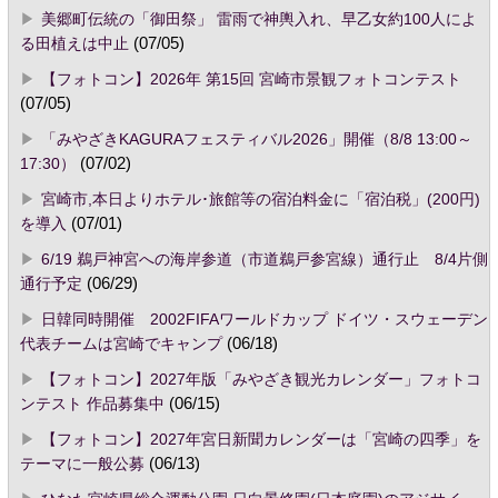
美郷町伝統の「御田祭」 雷雨で神輿入れ、早乙女約100人によ
る田植えは中止
(07/05)
【フォトコン】2026年 第15回 宮崎市景観フォトコンテスト
(07/05)
「みやざきKAGURAフェスティバル2026」開催（8/8 13:00～
17:30）
(07/02)
宮崎市,本日よりホテル･旅館等の宿泊料金に「宿泊税」(200円)
を導入
(07/01)
6/19 鵜戸神宮への海岸参道（市道鵜戸参宮線）通行止 8/4片側
通行予定
(06/29)
日韓同時開催 2002FIFAワールドカップ ドイツ・スウェーデン
代表チームは宮崎でキャンプ
(06/18)
【フォトコン】2027年版「みやざき観光カレンダー」フォトコ
ンテスト 作品募集中
(06/15)
【フォトコン】2027年宮日新聞カレンダーは「宮崎の四季」を
テーマに一般公募
(06/13)