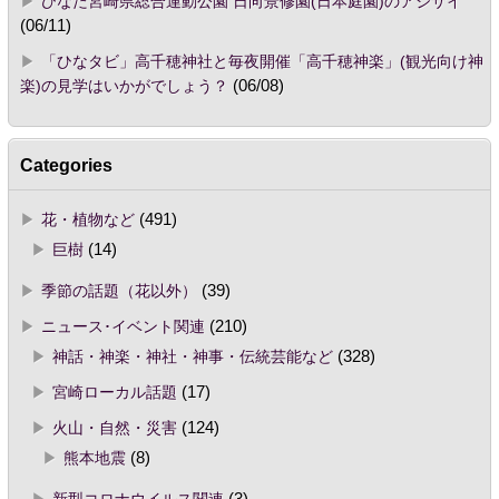
ひなた宮崎県総合運動公園 日向景修園(日本庭園)のアジサイ
(06/11)
「ひなタビ」高千穂神社と毎夜開催「高千穂神楽」(観光向け神
楽)の見学はいかがでしょう？
(06/08)
Categories
花・植物など
(491)
巨樹
(14)
季節の話題（花以外）
(39)
ニュース･イベント関連
(210)
神話・神楽・神社・神事・伝統芸能など
(328)
宮崎ローカル話題
(17)
火山・自然・災害
(124)
熊本地震
(8)