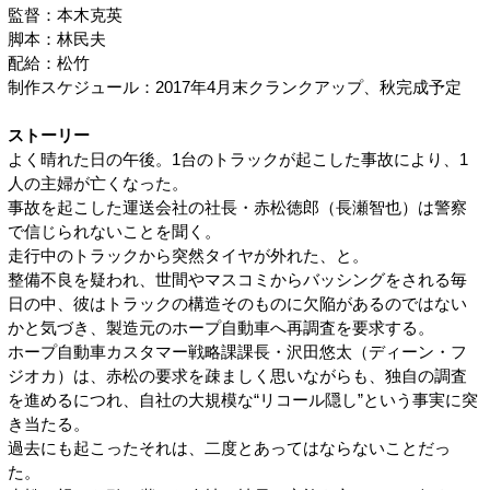
監督：本木克英
脚本：林民夫
配給：松竹
制作スケジュール：2017年4月末クランクアップ、秋完成予定
ストーリー
よく晴れた日の午後。1台のトラックが起こした事故により、1
人の主婦が亡くなった。
事故を起こした運送会社の社長・赤松徳郎（長瀬智也）は警察
で信じられないことを聞く。
走行中のトラックから突然タイヤが外れた、と。
整備不良を疑われ、世間やマスコミからバッシングをされる毎
日の中、彼はトラックの構造そのものに欠陥があるのではない
かと気づき、製造元のホープ自動車へ再調査を要求する。
ホープ自動車カスタマー戦略課課長・沢田悠太（ディーン・フ
ジオカ）は、赤松の要求を疎ましく思いながらも、独自の調査
を進めるにつれ、自社の大規模な“リコール隠し”という事実に突
き当たる。
過去にも起こったそれは、二度とあってはならないことだっ
た。