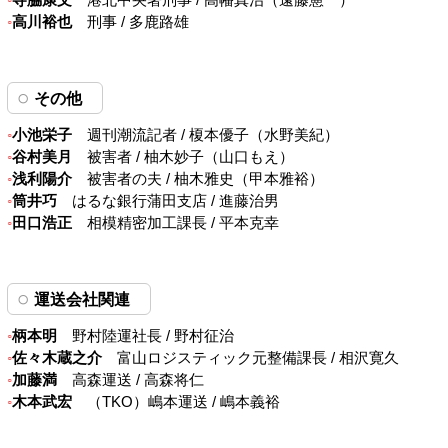
寺脇康文
港北中央署刑事 / 高幡真治（遠藤憲一）
高川裕也
刑事 / 多鹿路雄
その他
小池栄子
週刊潮流記者 / 榎本優子（水野美紀）
谷村美月
被害者 / 柚木妙子（山口もえ）
浅利陽介
被害者の夫 / 柚木雅史（甲本雅裕）
筒井巧
はるな銀行蒲田支店 / 進藤治男
田口浩正
相模精密加工課長 / 平本克幸
運送会社関連
柄本明
野村陸運社長 / 野村征治
佐々木蔵之介
富山ロジスティック元整備課長 / 相沢寛久
加藤満
高森運送 / 高森将仁
木本武宏
（TKO）嶋本運送 / 嶋本義裕