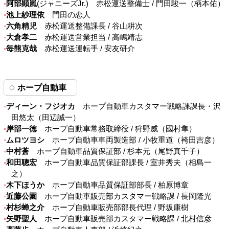
阿部顕嵐
(ジャニーズJr.) 赤松運送整備士 / 門田駿一（柄本佑）
池上紗理依
門田の恋人
六角精児
赤松運送整備課長 / 谷山耕次
大倉孝二
赤松運送営業担当 / 高嶋靖志
毎熊克哉
赤松運送運転手 / 安友研介
ホープ自動車
ディーン・フジオカ
ホープ自動車カスタマー戦略課課長・沢
田悠太（田辺誠一）
岸部一徳
ホープ自動車常務取締役 / 狩野威（國村隼）
ムロツヨシ
ホープ自動車車両製造部 / 小牧重道（袴田吉彦）
中村蒼
ホープ自動車品質保証部 / 杉本元（尾野真千子）
和田聰宏
ホープ自動車品質保証部課長 / 室井秀夫（相島一
之）
木下ほうか
ホープ自動車品質保証部部長 / 柏原博章
近藤公園
ホープ自動車販売部カスタマー戦略課 / 長岡隆光
村杉蝉之介
ホープ自動車販売部部長代理 / 野坂康樹
矢野聖人
ホープ自動車販売部カスタマー戦略課 / 北村信彦