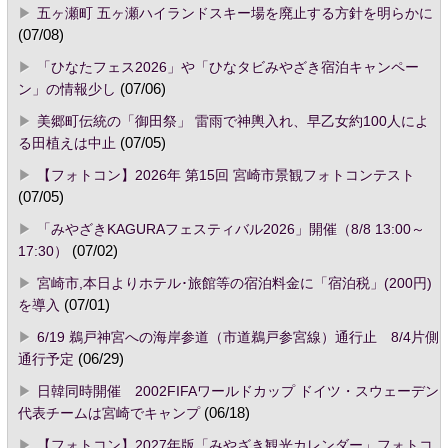
五ヶ瀬町 五ヶ瀬ハイランドスキー場を廃止する方針を明らかに
(07/08)
「ひなたフェス2026」や「ひなタビみやざき宿泊キャンペー
ン」の情報少し
(07/06)
美郷町伝統の「御田祭」 雷雨で神輿入れ、早乙女約100人によ
る田植えは中止
(07/05)
【フォトコン】2026年 第15回 宮崎市景観フォトコンテスト
(07/05)
「みやざきKAGURAフェスティバル2026」開催（8/8 13:00～
17:30）
(07/02)
宮崎市,本日よりホテル･旅館等の宿泊料金に「宿泊税」(200円)
を導入
(07/01)
6/19 鵜戸神宮への海岸参道（市道鵜戸参宮線）通行止 8/4片側
通行予定
(06/29)
日韓同時開催 2002FIFAワールドカップ ドイツ・スウェーデン
代表チームは宮崎でキャンプ
(06/18)
【フォトコン】2027年版「みやざき観光カレンダー」フォトコ