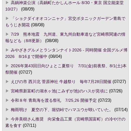
高鍋神楽公演（高鍋町たかしんホール 8/30・東京 国立能楽堂
10/27）
(08/09)
「ショクダイオオコンニャク」宮交ボタニックガーデン青島で
もうじき開花
(08/08)
7/29 熊本地震 九州道、東九州自動車道など宮崎県関連の情
報なども（8/8更新）
(08/08)
みやざきグルメとランタンナイト2026 - 同時開催 全国グルメ博
2026 8/16まで開催中
(08/04)
2026年第43回日向ひょとこ夏祭り 7/31(金)前夜祭、8/1(土)本
祭開催
(07/27)
えびの市 西川北 菅原神社 牛越祭り 毎年7月28日開催
(07/27)
宮崎県新富町の湖水ヶ池(こみずが池)のハスが見頃に
(07/26)
令和８年 青島海を渡る祭礼 7/25,26 開催予定
(07/23)
梅雨明け 夏空の下、堀切峠でハマユウが咲いていた。
(07/14)
今井美樹さん推奨 向栄食品工業（宮崎県国富町）の冷や汁の
素を食す
(07/11)