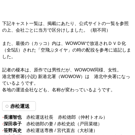
下記キャスト一覧は、掲載にあたり、公式サイトの一覧を参照
の上、会社ごとに当方で区分けしました。（順不同）
また、最後の（カッコ）内は、WOWOWで放送されＤＶＤ化
（全5話）された「空飛ぶタイヤ」の時の配役を参考に追記しま
した。
記者の榎本は、原作では男性だが、WOWOW同様、女性。
港北警察署(小説) 新港北署（WOWOW）は 港北中央署になっ
ているようです。
各地の運送会社なども、名称が変わっているようです。
赤松運送
長瀬智也
赤松運送社長 赤松徳郎（仲村トオル）
深田恭子
赤松徳郎の妻 / 赤松史絵（戸田菜穂）
笹野高史
赤松運送専務 / 宮代直吉（大杉漣）