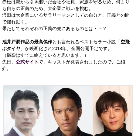
赤松は親から引き継いだ会社や社員、家族を守るため、何より
も自らの正義のため、大企業に戦いを挑む。
沢田は大企業にいるサラリーマンとしての自分と、正義との間
で揺れ動く。
果たしてそれぞれの正義の先にあるものとは・・？
池井戸潤作品の最高傑作
とも言われるベストセラー小説「
空飛
ぶタイヤ
」が映画化され2018年、全国公開予定です。
（撮影はすでに終えていると思います。）
先日、
公式サイト
で、キャストが発表されましたので、ご紹
介。