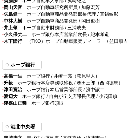
斎藤歩
ホープ自動車人事部 / 浜崎紀之
岡山天音
ホープ自動車研究所所員 / 加藤宏芳
矢島健一
ホープ自動車商品開発部部長代理 / 真鍋敏彰
中林大樹
ホープ自動車商品開発部 / 岡田俊樹
井上肇
ホープ自動車財務部 / 三浦成夫
小久保丈二
ホープ銀行本店営業部次長 / 紀本孝道
木下隆行
（TKO）ホープ自動車販売ディーラー / 益田順吉
ホープ銀行
高橋一生
ホープ銀行 / 井崎一亮（萩原聖人）
升毅
ホープ銀行本店専務取締役 / 巻田三郎（西岡德馬）
津田寛治
ホープ銀行本店営業部部長 / 濱中譲二
渡辺大
ホープ銀行 / 自由が丘支店課長代理 / 小茂田鎮
津嘉山正種
ホープ銀行頭取
港北中央署