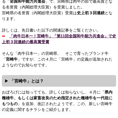
る「
全国和牛能力共進会
」で、宮崎県は肉牛の部で最高賞とな
る名誉賞（内閣総理大臣賞）を受賞しました。
宮崎県の名誉賞（内閣総理大臣賞）受賞は
史上初３回連続
とな
ります。
詳しくは、先日書いた以下の関連記事をご覧ください。
➡
「肉牛日本一！宮崎牛」「第11回全国和牛能力共進会」で史
上初３回連続の最高賞受賞
そんな「肉牛日本一」の宮崎県、 そこで育ったブランド牛
「
宮崎牛
」ですが、この４月に「宮崎牛」の定義が追加された
ようなのでお知らせです。
「宮崎牛」とは？
おぼろげには知ってても、詳しくは知らないし、４月に「
県内
種雄牛、もしくは家畜改良のため指定された種雄牛を一代祖に
もつもの
」を追加、改訂されたようです。この、新しい宮崎牛
の定義に関するチラシをご紹介します。