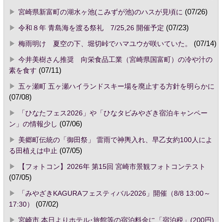
宮崎県新富町の湖水ヶ池(こみずが池)のハスが見頃に
(07/26)
令和８年 青島海を渡る祭礼 7/25,26 開催予定
(07/23)
梅雨明け 夏空の下、堀切峠でハマユウが咲いていた。
(07/14)
今井美樹さん推奨 向栄食品工業（宮崎県国富町）の冷や汁の
素を食す
(07/11)
五ヶ瀬町 五ヶ瀬ハイランドスキー場を廃止する方針を明らかに
(07/08)
「ひなたフェス2026」や「ひなタビみやざき宿泊キャンペー
ン」の情報少し
(07/06)
美郷町伝統の「御田祭」 雷雨で神輿入れ、早乙女約100人によ
る田植えは中止
(07/05)
【フォトコン】2026年 第15回 宮崎市景観フォトコンテスト
(07/05)
「みやざきKAGURAフェスティバル2026」開催（8/8 13:00～
17:30）
(07/02)
宮崎市,本日よりホテル･旅館等の宿泊料金に「宿泊税」(200円)