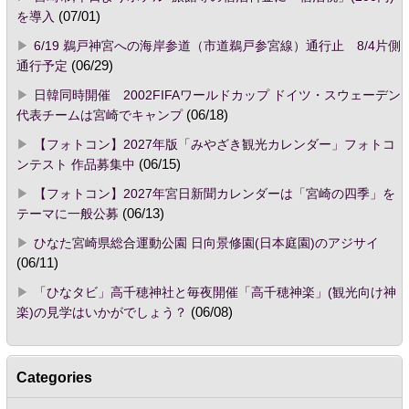
を導入
(07/01)
6/19 鵜戸神宮への海岸参道（市道鵜戸参宮線）通行止 8/4片側
通行予定
(06/29)
日韓同時開催 2002FIFAワールドカップ ドイツ・スウェーデン
代表チームは宮崎でキャンプ
(06/18)
【フォトコン】2027年版「みやざき観光カレンダー」フォトコ
ンテスト 作品募集中
(06/15)
【フォトコン】2027年宮日新聞カレンダーは「宮崎の四季」を
テーマに一般公募
(06/13)
ひなた宮崎県総合運動公園 日向景修園(日本庭園)のアジサイ
(06/11)
「ひなタビ」高千穂神社と毎夜開催「高千穂神楽」(観光向け神
楽)の見学はいかがでしょう？
(06/08)
Categories