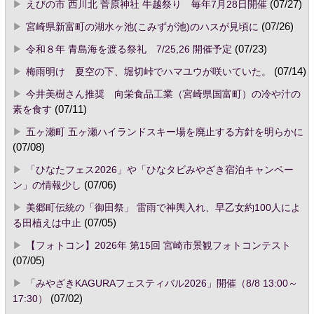
えびの市 西川北 菅原神社 牛越祭り 毎年7月28日開催
(07/27)
宮崎県新富町の湖水ヶ池(こみずが池)のハスが見頃に
(07/26)
令和８年 青島海を渡る祭礼 7/25,26 開催予定
(07/23)
梅雨明け 夏空の下、堀切峠でハマユウが咲いていた。
(07/14)
今井美樹さん推奨 向栄食品工業（宮崎県国富町）の冷や汁の
素を食す
(07/11)
五ヶ瀬町 五ヶ瀬ハイランドスキー場を廃止する方針を明らかに
(07/08)
「ひなたフェス2026」や「ひなタビみやざき宿泊キャンペー
ン」の情報少し
(07/06)
美郷町伝統の「御田祭」 雷雨で神輿入れ、早乙女約100人によ
る田植えは中止
(07/05)
【フォトコン】2026年 第15回 宮崎市景観フォトコンテスト
(07/05)
「みやざきKAGURAフェスティバル2026」開催（8/8 13:00～
17:30）
(07/02)