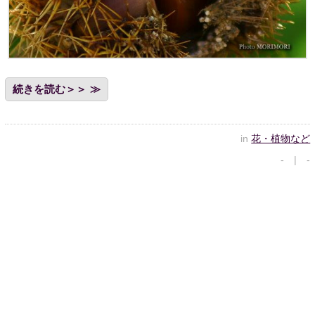
続きを読む＞＞
in
花・植物など
- | -