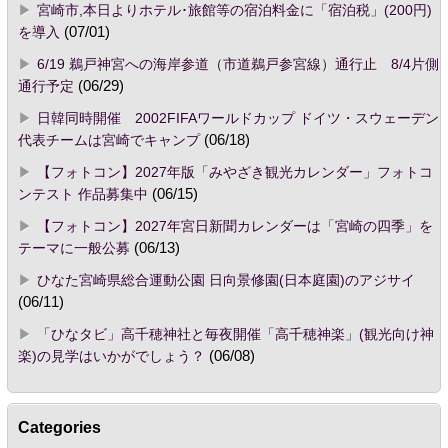
宮崎市,本日よりホテル･旅館等の宿泊料金に「宿泊税」(200円)
を導入
(07/01)
6/19 鵜戸神宮への海岸参道（市道鵜戸参宮線）通行止 8/4片側
通行予定
(06/29)
日韓同時開催 2002FIFAワールドカップ ドイツ・スウェーデン
代表チームは宮崎でキャンプ
(06/18)
【フォトコン】2027年版「みやざき観光カレンダー」フォトコ
ンテスト 作品募集中
(06/15)
【フォトコン】2027年宮日新聞カレンダーは「宮崎の四季」を
テーマに一般公募
(06/13)
ひなた宮崎県総合運動公園 日向景修園(日本庭園)のアジサイ
(06/11)
「ひなタビ」高千穂神社と毎夜開催「高千穂神楽」(観光向け神
楽)の見学はいかがでしょう？
(06/08)
Categories