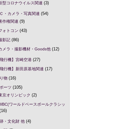
新型コロナウイルス関連
(3)
Ｃ・カメラ・写真関連
(54)
著作権関連
(9)
フォトコン
(43)
撮影記
(86)
カメラ・撮影機材・Goods他
(12)
飛行機】宮崎空港
(27)
飛行機】新田原基地関連
(17)
り物
(16)
ポーツ
(105)
東京オリンピック
(2)
WBC(ワールドベースボールクラシッ
(16)
跡・文化財 他
(4)