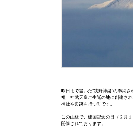
昨日まで書いた"狭野神楽"の奉納
祖 神武天皇ご生誕の地に創建され
神社や史跡を持つ町です。
この由縁で、建国記念の日（２月１
開催されております。