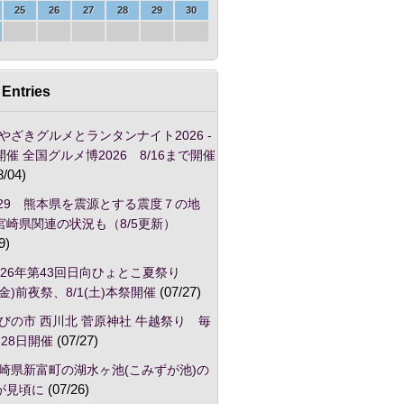
25
26
27
28
29
30
Entries
やざきグルメとランタンナイト2026 -
催 全国グルメ博2026 8/16まで開催
8/04)
/29 熊本県を震源とする震度７の地
宮崎県関連の状況も（8/5更新）
9)
026年第43回日向ひょとこ夏祭り
1(金)前夜祭、8/1(土)本祭開催
(07/27)
びの市 西川北 菅原神社 牛越祭り 毎
28日開催
(07/27)
崎県新富町の湖水ヶ池(こみずが池)の
が見頃に
(07/26)