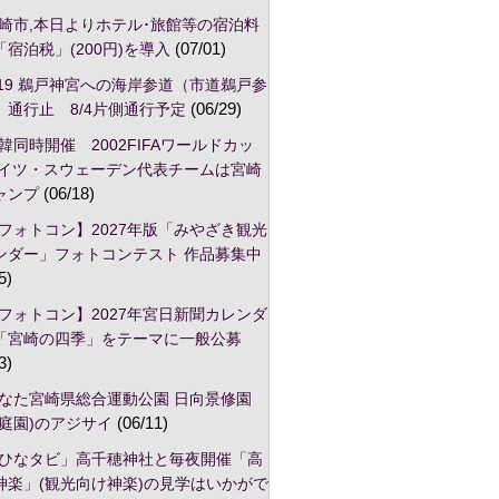
崎市,本日よりホテル･旅館等の宿泊料
宿泊税」(200円)を導入
(07/01)
/19 鵜戸神宮への海岸参道（市道鵜戸参
）通行止 8/4片側通行予定
(06/29)
韓同時開催 2002FIFAワールドカッ
ドイツ・スウェーデン代表チームは宮崎
ャンプ
(06/18)
フォトコン】2027年版「みやざき観光
ンダー」フォトコンテスト 作品募集中
5)
フォトコン】2027年宮日新聞カレンダ
「宮崎の四季」をテーマに一般公募
3)
なた宮崎県総合運動公園 日向景修園
本庭園)のアジサイ
(06/11)
ひなタビ」高千穂神社と毎夜開催「高
神楽」(観光向け神楽)の見学はいかがで