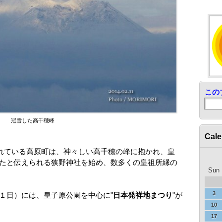
この
冠雪した高千穂峰
Cale
されている高原町は、神々しい高千穂の峰に抱かれ、皇
たと伝えられる狭野神社を始め、数多くの皇祖所縁の
Sun
3
１日）には、皇子原公園を中心に"
日本発祥地まつり
"が
10
17