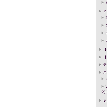
Ｐ
【
【
乗
ス
ク)
史