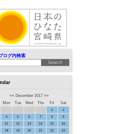
ブログ内検索
ndar
<<
December 2017
>>
Mon
Tue
Wed
Thu
Fri
Sat
1
2
4
5
6
7
8
9
11
12
13
14
15
16
18
19
20
21
22
23