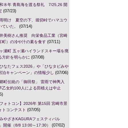
和８年 青島海を渡る祭礼 7/25,26 開
定
(07/23)
雨明け 夏空の下、堀切峠でハマユウ
いていた。
(07/14)
井美樹さん推奨 向栄食品工業（宮崎
富町）の冷や汁の素を食す
(07/11)
ヶ瀬町 五ヶ瀬ハイランドスキー場を廃
る方針を明らかに
(07/08)
ひなたフェス2026」や「ひなタビみや
宿泊キャンペーン」の情報少し
(07/06)
郷町伝統の「御田祭」 雷雨で神輿入
早乙女約100人による田植えは中止
5)
フォトコン】2026年 第15回 宮崎市景
ォトコンテスト
(07/05)
みやざきKAGURAフェスティバル
」開催（8/8 13:00～17:30）
(07/02)