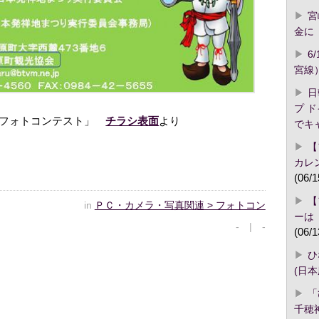
宮
金に「
6
宮線
日
プ 
りフォトコンテスト」
チラシ表面
より
でキ
【
カレ
(06/1
【
in
ＰＣ・カメラ・写真関連 > フォトコン
ーは
- | -
(06/1
ひ
(日
「
千穂