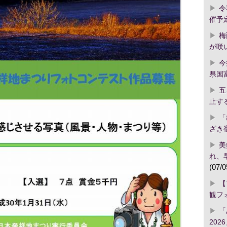
令
催予
梅
が咲
今
県国
五
止す
「
ざき
美
れ、
(07/0
【
観フ
「
2026