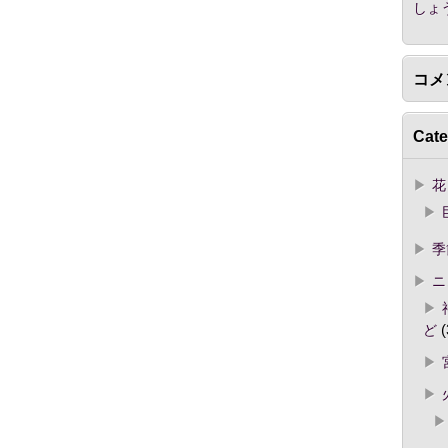
しょ
コメ
Cate
花
季
ニ
ど
(