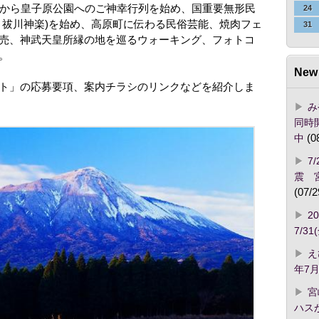
社から皇子原公園へのご神幸行列を始め、国重要無形民
24
・祓川神楽)を始め、高原町に伝わる民俗芸能、焼肉フェ
31
売、神武天皇所縁の地を巡るウォーキング、フォトコ
。
New 
ト」の応募要項、案内チラシのリンクなどを紹介しま
み
同時開
中
(0
7
震 
(07/2
2
7/3
え
年7月
宮
ハス