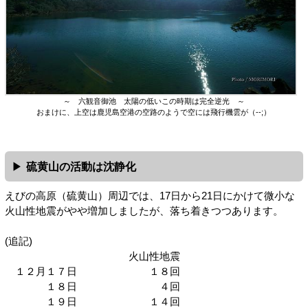
～ 六観音御池 太陽の低いこの時期は完全逆光 ～
おまけに、上空は鹿児島空港の空路のようで空には飛行機雲が（--;）
硫黄山の活動は沈静化
えびの高原（硫黄山）周辺では、17日から21日にかけて微小な
火山性地震がやや増加しましたが、落ち着きつつあります。
(追記)
火山性地震
１２月１７日 １８回
１８日 ４回
１９日 １４回