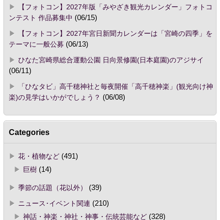
【フォトコン】2027年版「みやざき観光カレンダー」フォトコ
ンテスト 作品募集中
(06/15)
【フォトコン】2027年宮日新聞カレンダーは「宮崎の四季」を
テーマに一般公募
(06/13)
ひなた宮崎県総合運動公園 日向景修園(日本庭園)のアジサイ
(06/11)
「ひなタビ」高千穂神社と毎夜開催「高千穂神楽」(観光向け神
楽)の見学はいかがでしょう？
(06/08)
Categories
花・植物など
(491)
巨樹
(14)
季節の話題（花以外）
(39)
ニュース･イベント関連
(210)
神話・神楽・神社・神事・伝統芸能など
(328)