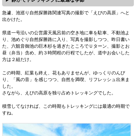
急遽、池巡り自然探勝路関連写真の撮影で「えびの高原」へと
出かけた。
県道一号沿いの公営露天風呂前の空き地に車を駐車、不動池よ
り、池めぐり自然探勝路に入り、写真を撮影しつつ、昨日書い
た、六観音御池の巨木杉を過ぎたところでＵターン、撮影とお
昼（弁当）含め、約３時間程の行程でしたが、道中お会いした
方は２組だけ。
この時期、紅葉も終え、花もありませんが、ゆっくりのんび
り、「風の音」を感じつつ、自然を満喫、リフレッシュ出来ま
した。
さながら、えびの高原を独り占めトレッキングでした。
積雪してなければ、この時期もトレッキングには最適の時期で
すね。