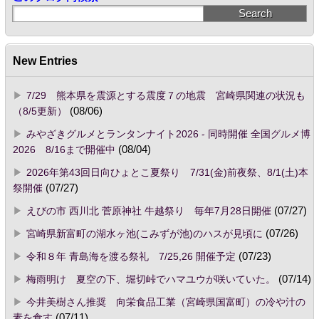
New Entries
7/29 熊本県を震源とする震度７の地震 宮崎県関連の状況も
（8/5更新）
(08/06)
みやざきグルメとランタンナイト2026 - 同時開催 全国グルメ博
2026 8/16まで開催中
(08/04)
2026年第43回日向ひょとこ夏祭り 7/31(金)前夜祭、8/1(土)本
祭開催
(07/27)
えびの市 西川北 菅原神社 牛越祭り 毎年7月28日開催
(07/27)
宮崎県新富町の湖水ヶ池(こみずが池)のハスが見頃に
(07/26)
令和８年 青島海を渡る祭礼 7/25,26 開催予定
(07/23)
梅雨明け 夏空の下、堀切峠でハマユウが咲いていた。
(07/14)
今井美樹さん推奨 向栄食品工業（宮崎県国富町）の冷や汁の
素を食す
(07/11)