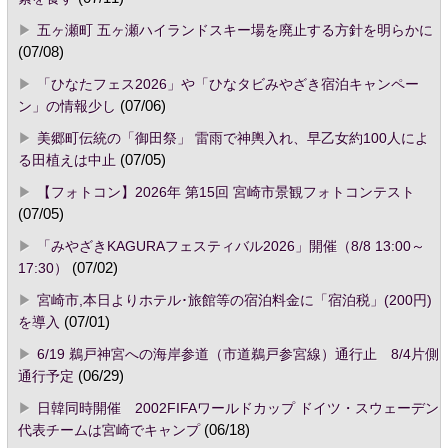
五ヶ瀬町 五ヶ瀬ハイランドスキー場を廃止する方針を明らかに
(07/08)
「ひなたフェス2026」や「ひなタビみやざき宿泊キャンペー
ン」の情報少し
(07/06)
美郷町伝統の「御田祭」 雷雨で神輿入れ、早乙女約100人によ
る田植えは中止
(07/05)
【フォトコン】2026年 第15回 宮崎市景観フォトコンテスト
(07/05)
「みやざきKAGURAフェスティバル2026」開催（8/8 13:00～
17:30）
(07/02)
宮崎市,本日よりホテル･旅館等の宿泊料金に「宿泊税」(200円)
を導入
(07/01)
6/19 鵜戸神宮への海岸参道（市道鵜戸参宮線）通行止 8/4片側
通行予定
(06/29)
日韓同時開催 2002FIFAワールドカップ ドイツ・スウェーデン
代表チームは宮崎でキャンプ
(06/18)