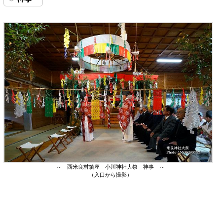
～ 西米良村鎮座 小川神社大祭 神事 ～
（入口から撮影）