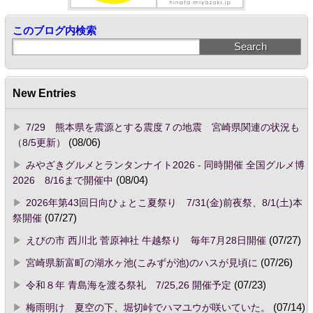
このブログ内検索
New Entries
7/29 熊本県を震源とする震度７の地震 宮崎県関連の状況も
（8/5更新）
(08/06)
みやざきグルメとランタンナイト2026 - 同時開催 全国グルメ博
2026 8/16まで開催中
(08/04)
2026年第43回日向ひょとこ夏祭り 7/31(金)前夜祭、8/1(土)本
祭開催
(07/27)
えびの市 西川北 菅原神社 牛越祭り 毎年7月28日開催
(07/27)
宮崎県新富町の湖水ヶ池(こみずが池)のハスが見頃に
(07/26)
令和８年 青島海を渡る祭礼 7/25,26 開催予定
(07/23)
梅雨明け 夏空の下、堀切峠でハマユウが咲いていた。
(07/14)