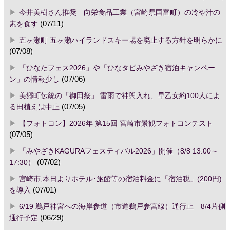
今井美樹さん推奨 向栄食品工業（宮崎県国富町）の冷や汁の
素を食す
(07/11)
五ヶ瀬町 五ヶ瀬ハイランドスキー場を廃止する方針を明らかに
(07/08)
「ひなたフェス2026」や「ひなタビみやざき宿泊キャンペー
ン」の情報少し
(07/06)
美郷町伝統の「御田祭」 雷雨で神輿入れ、早乙女約100人によ
る田植えは中止
(07/05)
【フォトコン】2026年 第15回 宮崎市景観フォトコンテスト
(07/05)
「みやざきKAGURAフェスティバル2026」開催（8/8 13:00～
17:30）
(07/02)
宮崎市,本日よりホテル･旅館等の宿泊料金に「宿泊税」(200円)
を導入
(07/01)
6/19 鵜戸神宮への海岸参道（市道鵜戸参宮線）通行止 8/4片側
通行予定
(06/29)