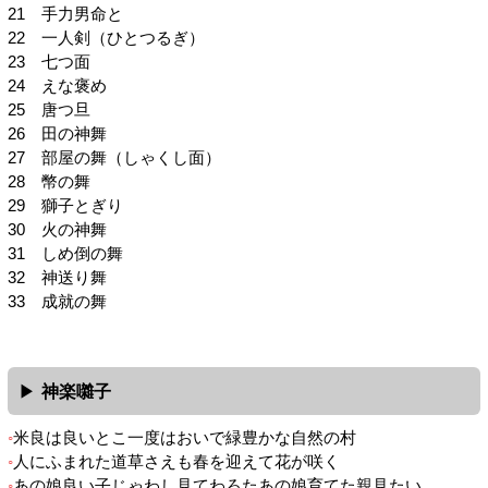
21 手力男命と
22 一人剣（ひとつるぎ）
23 七つ面
24 えな褒め
25 唐つ旦
26 田の神舞
27 部屋の舞（しゃくし面）
28 幣の舞
29 獅子とぎり
30 火の神舞
31 しめ倒の舞
32 神送り舞
33 成就の舞
神楽囃子
米良は良いとこ一度はおいで緑豊かな自然の村
人にふまれた道草さえも春を迎えて花が咲く
あの娘良い子じゃわし見てわろたあの娘育てた親見たい