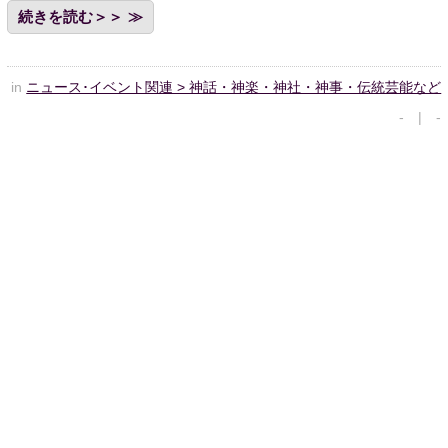
続きを読む＞＞
in
ニュース･イベント関連 > 神話・神楽・神社・神事・伝統芸能など
- | -