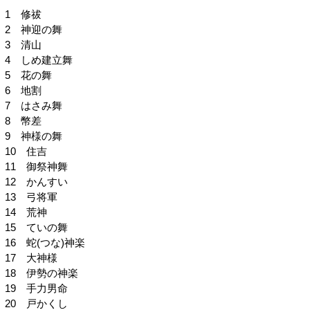
1 修祓
2 神迎の舞
3 清山
4 しめ建立舞
5 花の舞
6 地割
7 はさみ舞
8 幣差
9 神様の舞
10 住吉
11 御祭神舞
12 かんすい
13 弓将軍
14 荒神
15 ていの舞
16 蛇(つな)神楽
17 大神様
18 伊勢の神楽
19 手力男命
20 戸かくし