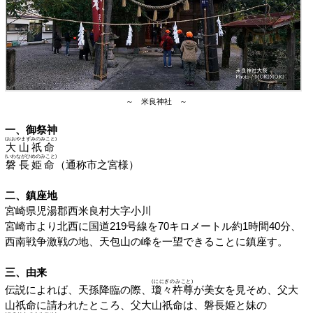
～ 米良神社 ～
一、御祭神
(おおやまずみのみこと)
大山祇命
(いわながひめのみこと)
磐長姫命
（通称市之宮様）
二、鎮座地
宮崎県児湯郡西米良村大字小川
宮崎市より北西に国道219号線を70キロメートル約1時間40分、
西南戦争激戦の地、天包山の峰を一望できることに鎮座す。
三、由来
(ににぎのみこと)
伝説によれば、天孫降臨の際、
瓊々杵尊
が美女を見そめ、父大
山祇命に請われたところ、父大山祇命は、磐長姫と妹の