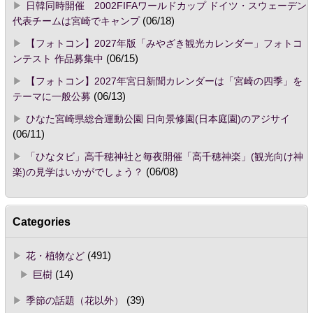
日韓同時開催 2002FIFAワールドカップ ドイツ・スウェーデン
代表チームは宮崎でキャンプ
(06/18)
【フォトコン】2027年版「みやざき観光カレンダー」フォトコ
ンテスト 作品募集中
(06/15)
【フォトコン】2027年宮日新聞カレンダーは「宮崎の四季」を
テーマに一般公募
(06/13)
ひなた宮崎県総合運動公園 日向景修園(日本庭園)のアジサイ
(06/11)
「ひなタビ」高千穂神社と毎夜開催「高千穂神楽」(観光向け神
楽)の見学はいかがでしょう？
(06/08)
Categories
花・植物など
(491)
巨樹
(14)
季節の話題（花以外）
(39)