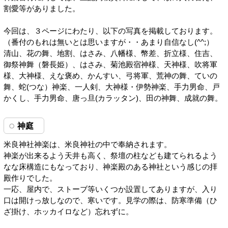
割愛等がありました。
今回は、３ページにわたり、以下の写真を掲載しております。
（番付のもれは無いとは思いますが・・あまり自信なし(^^;）
清山、花の舞、地割、はさみ、八幡様、幣差、折立様、住吉、
御祭神舞（磐長姫）、はさみ、菊池殿宿神様、天神様、吹将軍
様、大神様、えな褒め、かんすい、弓将軍、荒神の舞、ていの
舞、蛇(つな）神楽、一人剣、大神様・伊勢神楽、手力男命、戸
かくし、手力男命、唐っ旦(カラッタン)、田の神舞、成就の舞。
神庭
米良神社神楽は、米良神社の中で奉納されます。
神楽が出来るよう天井も高く、祭壇の柱なども建てられるよう
なな床構造にもなっており、神楽殿のある神社という感じの拝
殿作りでした。
一応、屋内で、ストーブ等いくつか設置してありますが、入り
口は開けっ放しなので、寒いです。見学の際は、防寒準備（ひ
ざ掛け、ホッカイロなど）忘れずに。