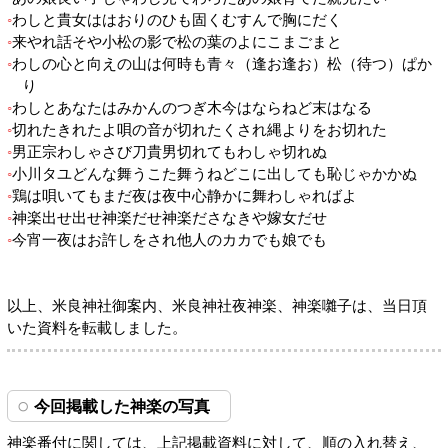
わしと貴女ははおりのひも固くむすんで胸にだく
来やれ話そや小松の影で松の葉のよにこまごまと
わしの心と向えの山は何時も青々（逢お逢お）松（待つ）ぱか
り
わしとあなたはみかんのつぎ木今はならねど末はなる
切れたきれたよ唄の音が切れたくされ縄よりをお切れた
男正宗わしゃさび刀貴男切れてもわしゃ切れぬ
小川タユどんな舞うこた舞うねどこに出しても恥じゃかかぬ
鶏は唄いてもまだ夜は夜中心静かに舞わしゃればよ
神楽出せ出せ神楽だせ神楽ださなきや嫁女だせ
今宵一夜はお許しをされ他人のカカでも娘でも
以上、米良神社御案内、米良神社夜神楽、神楽囃子は、当日頂
いた資料を転載しました。
今回掲載した神楽の写真
神楽番付に関しては、上記掲載資料に対して、順の入れ替え、