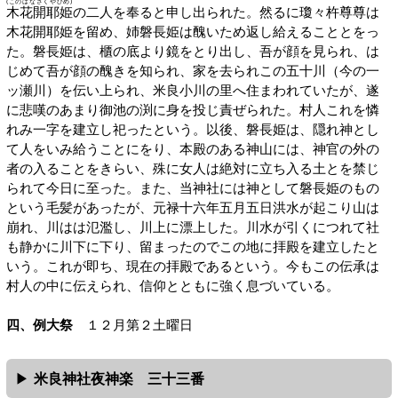
(このはなさくやひめ)
木花開耶姫
の二人を奉ると申し出られた。然るに瓊々杵尊尊は
木花開耶姫を留め、姉磐長姫は醜いため返し給えることとをっ
た。磐長姫は、櫃の底より鏡をとり出し、吾が顔を見られ、は
じめて吾が顔の醜きを知られ、家を去られこの五十川（今の一
ッ瀬川）を伝い上られ、米良小川の里へ住まわれていたが、遂
に悲嘆のあまり御池の渕に身を投じ責ぜられた。村人これを憐
れみ一字を建立し祀ったという。以後、磐長姫は、隠れ神とし
て人をいみ給うことにをり、本殿のある神山には、神官の外の
者の入ることをきらい、殊に女人は絶対に立ち入る土とを禁じ
られて今日に至った。また、当神社には神として磐長姫のもの
という毛髪があったが、元禄十六年五月五日洪水が起こり山は
崩れ、川はは氾濫し、川上に漂上した。川水が引くにつれて社
も静かに川下に下り、留まったのでこの地に拝殿を建立したと
いう。これが即ち、現在の拝殿であるという。今もこの伝承は
村人の中に伝えられ、信仰とともに強く息づいている。
四、例大祭
１２月第２土曜日
米良神社夜神楽 三十三番