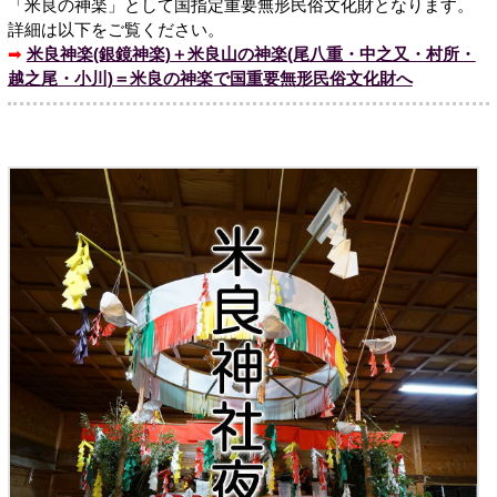
「米良の神楽」として国指定重要無形民俗文化財となります。
詳細は以下をご覧ください。
➡
米良神楽(銀鏡神楽)＋米良山の神楽(尾八重・中之又・村所・
越之尾・小川)＝米良の神楽で国重要無形民俗文化財へ