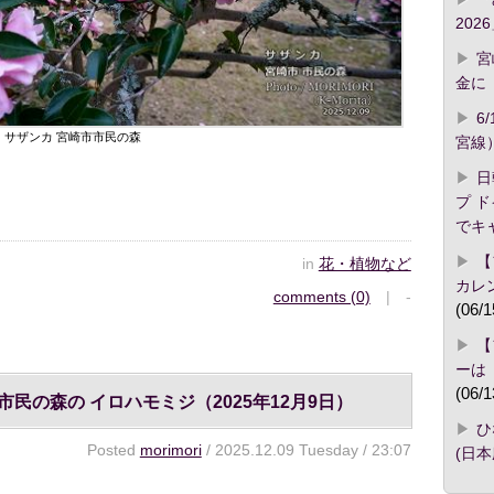
2026
宮
金に「
6
サザンカ 宮崎市市民の森
宮線
日
プ 
でキ
【
in
花・植物など
カレ
comments (0)
| -
(06/1
【
ーは
(06/1
市民の森の イロハモミジ（2025年12月9日）
ひ
Posted
morimori
/ 2025.12.09 Tuesday / 23:07
(日