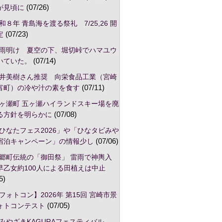
が見頃に
(07/26)
和８年 青島海を渡る祭礼 7/25,26 開
定
(07/23)
雨明け 夏空の下、堀切峠でハマユウ
いていた。
(07/14)
井美樹さん推奨 向栄食品工業（宮崎
富町）の冷や汁の素を食す
(07/11)
ヶ瀬町 五ヶ瀬ハイランドスキー場を廃
る方針を明らかに
(07/08)
ひなたフェス2026」や「ひなタビみや
宿泊キャンペーン」の情報少し
(07/06)
郷町伝統の「御田祭」 雷雨で神輿入
早乙女約100人による田植えは中止
5)
フォトコン】2026年 第15回 宮崎市景
ォトコンテスト
(07/05)
みやざきKAGURAフェスティバル