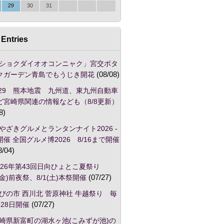
29
30
31
Entries
ショクダイオオコンニャク」宮交ボタ
クガーデン青島でもうじき開花
(08/08)
/29 熊本地震 九州道、東九州自動車
ど宮崎県関連の情報なども（8/8更新）
8)
やざきグルメとランタンナイト2026 -
催 全国グルメ博2026 8/16まで開催
8/04)
026年第43回日向ひょとこ夏祭り
1(金)前夜祭、8/1(土)本祭開催
(07/27)
びの市 西川北 菅原神社 牛越祭り 毎
28日開催
(07/27)
崎県新富町の湖水ヶ池(こみずが池)の