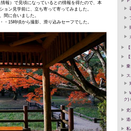
Ｐ
ん情報）で見頃になっているとの情報を得たので、本
ション見学前に、立ち寄って寄ってみました。
、間に合いました。
・・15時頃から撮影、滑り込みセーフでした。
【
【
乗
ス
ク)
史
道
私