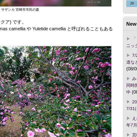
28
サザンカ 宮崎市市民の森
ンクア) です。
New 
camellia や Yuletide camellia と呼ばれることもある
「
ニッ
7
道な
(08/0
み
同時開
中
(0
2
7/3
え
年7月
宮