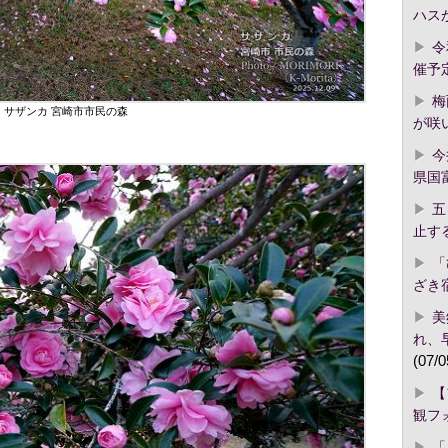
ハス
令
催予
梅
サザンカ 宮崎市市民の森
が咲
今
県国
五
止す
「
ざき
美
れ、
(07/0
【
観フ
「