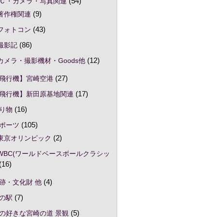
Ｃ・カメラ・写真関連
(54)
著作権関連
(9)
フォトコン
(43)
撮影記
(86)
カメラ・撮影機材・Goods他
(12)
飛行機】宮崎空港
(27)
飛行機】新田原基地関連
(17)
り物
(16)
ポーツ
(105)
東京オリンピック
(2)
WBC(ワールドベースボールクラシッ
(16)
跡・文化財 他
(4)
の駅
(7)
の好きな宮崎の道 景観
(5)