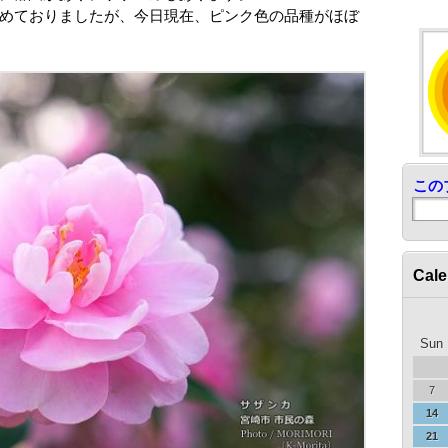
じめておりましたが、今日現在、ピンク色の品種がほぼ
この
Cale
Sun
7
14
21