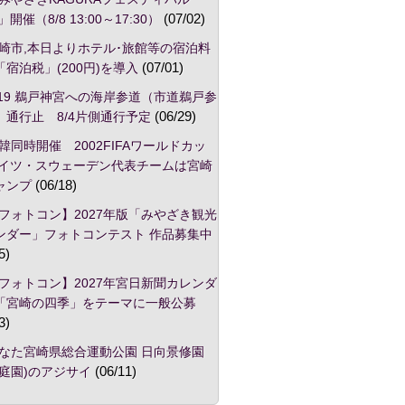
」開催（8/8 13:00～17:30）
(07/02)
崎市,本日よりホテル･旅館等の宿泊料
宿泊税」(200円)を導入
(07/01)
/19 鵜戸神宮への海岸参道（市道鵜戸参
）通行止 8/4片側通行予定
(06/29)
韓同時開催 2002FIFAワールドカッ
ドイツ・スウェーデン代表チームは宮崎
ャンプ
(06/18)
フォトコン】2027年版「みやざき観光
ンダー」フォトコンテスト 作品募集中
5)
フォトコン】2027年宮日新聞カレンダ
「宮崎の四季」をテーマに一般公募
3)
なた宮崎県総合運動公園 日向景修園
本庭園)のアジサイ
(06/11)