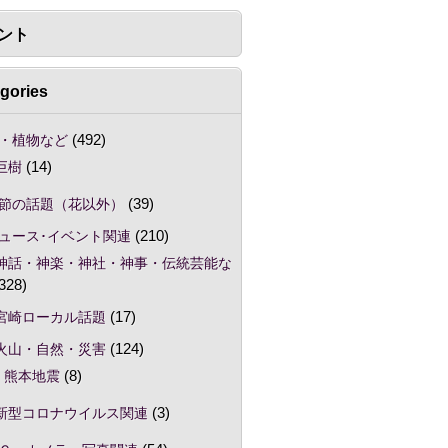
ント
gories
・植物など
(492)
巨樹
(14)
節の話題（花以外）
(39)
ュース･イベント関連
(210)
神話・神楽・神社・神事・伝統芸能な
328)
宮崎ローカル話題
(17)
火山・自然・災害
(124)
熊本地震
(8)
新型コロナウイルス関連
(3)