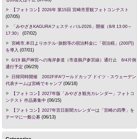
【フォトコン】2026年 第15回 宮崎市景観フォトコンテスト
(07/05)
「みやざきKAGURAフェスティバル2026」開催（8/8 13:00～
17:30）
(07/02)
宮崎市,本日よりホテル･旅館等の宿泊料金に「宿泊税」(200円)
を導入
(07/01)
6/19 鵜戸神宮への海岸参道（市道鵜戸参宮線）通行止 8/4片側
通行予定
(06/29)
日韓同時開催 2002FIFAワールドカップ ドイツ・スウェーデン
代表チームは宮崎でキャンプ
(06/18)
【フォトコン】2027年版「みやざき観光カレンダー」フォトコ
ンテスト 作品募集中
(06/15)
【フォトコン】2027年宮日新聞カレンダーは「宮崎の四季」を
テーマに一般公募
(06/13)
Categories