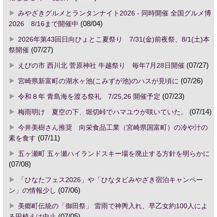
みやざきグルメとランタンナイト2026 - 同時開催 全国グルメ博
2026 8/16まで開催中
(08/04)
2026年第43回日向ひょとこ夏祭り 7/31(金)前夜祭、8/1(土)本
祭開催
(07/27)
えびの市 西川北 菅原神社 牛越祭り 毎年7月28日開催
(07/27)
宮崎県新富町の湖水ヶ池(こみずが池)のハスが見頃に
(07/26)
令和８年 青島海を渡る祭礼 7/25,26 開催予定
(07/23)
梅雨明け 夏空の下、堀切峠でハマユウが咲いていた。
(07/14)
今井美樹さん推奨 向栄食品工業（宮崎県国富町）の冷や汁の
素を食す
(07/11)
五ヶ瀬町 五ヶ瀬ハイランドスキー場を廃止する方針を明らかに
(07/08)
「ひなたフェス2026」や「ひなタビみやざき宿泊キャンペー
ン」の情報少し
(07/06)
美郷町伝統の「御田祭」 雷雨で神輿入れ、早乙女約100人によ
る田植えは中止
(07/05)