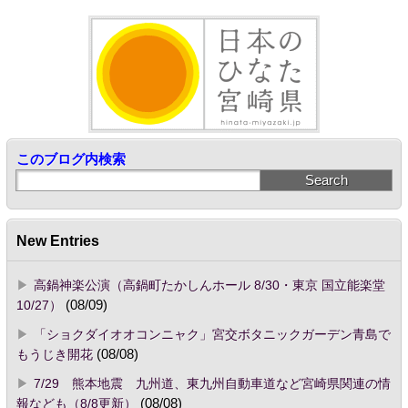
このブログ内検索
New Entries
高鍋神楽公演（高鍋町たかしんホール 8/30・東京 国立能楽堂
10/27）
(08/09)
「ショクダイオオコンニャク」宮交ボタニックガーデン青島で
もうじき開花
(08/08)
7/29 熊本地震 九州道、東九州自動車道など宮崎県関連の情
報なども（8/8更新）
(08/08)