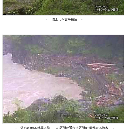
～ 増水した高千穂峡 ～
～ 遊歩道(熊本地震以降、この区間は通行止区間)に散乱する流木 ～