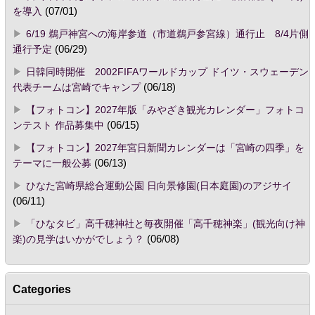
を導入
(07/01)
6/19 鵜戸神宮への海岸参道（市道鵜戸参宮線）通行止 8/4片側
通行予定
(06/29)
日韓同時開催 2002FIFAワールドカップ ドイツ・スウェーデン
代表チームは宮崎でキャンプ
(06/18)
【フォトコン】2027年版「みやざき観光カレンダー」フォトコ
ンテスト 作品募集中
(06/15)
【フォトコン】2027年宮日新聞カレンダーは「宮崎の四季」を
テーマに一般公募
(06/13)
ひなた宮崎県総合運動公園 日向景修園(日本庭園)のアジサイ
(06/11)
「ひなタビ」高千穂神社と毎夜開催「高千穂神楽」(観光向け神
楽)の見学はいかがでしょう？
(06/08)
Categories