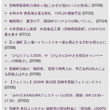
宮崎県新富町の湖水ヶ池(こみずが池)のハスが見頃に
(07/26)
令和８年 青島海を渡る祭礼 7/25,26 開催予定
(07/23)
梅雨明け 夏空の下、堀切峠でハマユウが咲いていた。
(07/14)
今井美樹さん推奨 向栄食品工業（宮崎県国富町）の冷や汁の
素を食す
(07/11)
五ヶ瀬町 五ヶ瀬ハイランドスキー場を廃止する方針を明らかに
(07/08)
「ひなたフェス2026」や「ひなタビみやざき宿泊キャンペー
ン」の情報少し
(07/06)
美郷町伝統の「御田祭」 雷雨で神輿入れ、早乙女約100人によ
る田植えは中止
(07/05)
【フォトコン】2026年 第15回 宮崎市景観フォトコンテスト
(07/05)
「みやざきKAGURAフェスティバル2026」開催（8/8 13:00～
17:30）
(07/02)
宮崎市,本日よりホテル･旅館等の宿泊料金に「宿泊税」(200円)