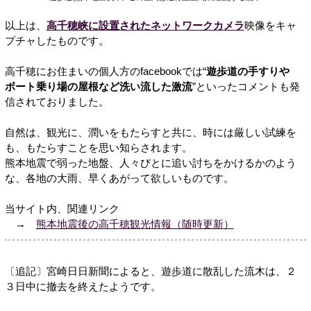
以上は、
高千穂峡に設置されたネットワークカメラ
映像をキャ
プチャしたものです。
高千穂にお住まいの個人方のfacebookでは“
遊歩道の手すりや
ボート乗り場の屋根など洗い流した激流
”といったコメントも発
信されておりました。
自然は、観光に、潤いをもたらすと共に、時には厳しい試練を
も、もたらすことを思い知らされます。
熊本地震で弱った地盤、人々びとに追い討ちをかけるかのよう
な、各地の大雨、早くあがって欲しいものです。
当サイト内、関連リンク
→
熊本地震後の高千穂観光情報（随時更新）
〔追記〕宮崎日日新聞によると、遊歩道に散乱した流木は、２
３日中に撤去を終えたようです。