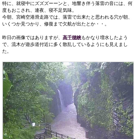
特に、就寝中にズズズーーンと、地響き伴う落雷の音には、何
度もおこされ、連夜、寝不足気味。
今朝、宮崎空港滑走路では、落雷で出来たと思われる穴が朝、
いくつか見つかり、修復まで欠航が出たとか・・。
昨日の画像ではありますが、
高千穂峡
もかなり増水したよう
で、流木が遊歩道付近に多く散乱しているようにも見えまし
た。