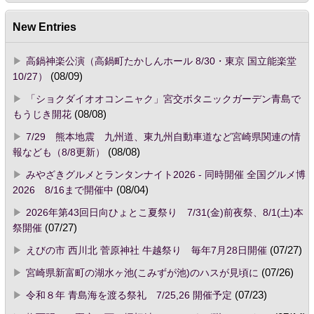
New Entries
高鍋神楽公演（高鍋町たかしんホール 8/30・東京 国立能楽堂
10/27）
(08/09)
「ショクダイオオコンニャク」宮交ボタニックガーデン青島で
もうじき開花
(08/08)
7/29 熊本地震 九州道、東九州自動車道など宮崎県関連の情
報なども（8/8更新）
(08/08)
みやざきグルメとランタンナイト2026 - 同時開催 全国グルメ博
2026 8/16まで開催中
(08/04)
2026年第43回日向ひょとこ夏祭り 7/31(金)前夜祭、8/1(土)本
祭開催
(07/27)
えびの市 西川北 菅原神社 牛越祭り 毎年7月28日開催
(07/27)
宮崎県新富町の湖水ヶ池(こみずが池)のハスが見頃に
(07/26)
令和８年 青島海を渡る祭礼 7/25,26 開催予定
(07/23)