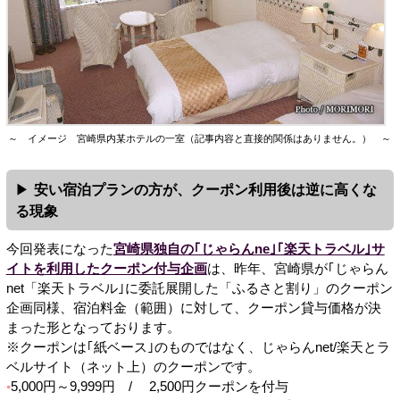
～ イメージ 宮崎県内某ホテルの一室（記事内容と直接的関係はありません。） ～
安い宿泊プランの方が、クーポン利用後は逆に高くな
る現象
今回発表になった
宮崎県独自の｢じゃらんne｣｢楽天トラベル｣サ
イトを利用したクーポン付与企画
は、昨年、宮崎県が｢じゃらん
net「楽天トラベル｣に委託展開した「ふるさと割り」のクーポン
企画同様、宿泊料金（範囲）に対して、クーポン貸与価格が決
まった形となっております。
※クーポンは｢紙ベース｣のものではなく、じゃらんnet/楽天とラ
ベルサイト（ネット上）のクーポンです。
5,000円～9,999円 / 2,500円クーポンを付与