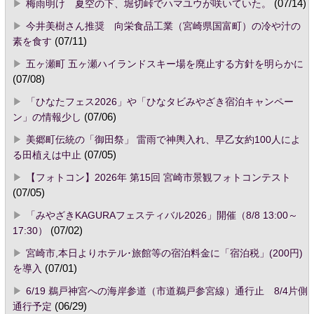
梅雨明け 夏空の下、堀切峠でハマユウが咲いていた。
(07/14)
今井美樹さん推奨 向栄食品工業（宮崎県国富町）の冷や汁の
素を食す
(07/11)
五ヶ瀬町 五ヶ瀬ハイランドスキー場を廃止する方針を明らかに
(07/08)
「ひなたフェス2026」や「ひなタビみやざき宿泊キャンペー
ン」の情報少し
(07/06)
美郷町伝統の「御田祭」 雷雨で神輿入れ、早乙女約100人によ
る田植えは中止
(07/05)
【フォトコン】2026年 第15回 宮崎市景観フォトコンテスト
(07/05)
「みやざきKAGURAフェスティバル2026」開催（8/8 13:00～
17:30）
(07/02)
宮崎市,本日よりホテル･旅館等の宿泊料金に「宿泊税」(200円)
を導入
(07/01)
6/19 鵜戸神宮への海岸参道（市道鵜戸参宮線）通行止 8/4片側
通行予定
(06/29)