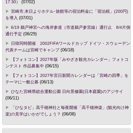
17:30）
(07/02)
宮崎市,本日よりホテル･旅館等の宿泊料金に「宿泊税」(200円)
を導入
(07/01)
6/19 鵜戸神宮への海岸参道（市道鵜戸参宮線）通行止 8/4片側
通行予定
(06/29)
日韓同時開催 2002FIFAワールドカップ ドイツ・スウェーデン
代表チームは宮崎でキャンプ
(06/18)
【フォトコン】2027年版「みやざき観光カレンダー」フォトコ
ンテスト 作品募集中
(06/15)
【フォトコン】2027年宮日新聞カレンダーは「宮崎の四季」を
テーマに一般公募
(06/13)
ひなた宮崎県総合運動公園 日向景修園(日本庭園)のアジサイ
(06/11)
「ひなタビ」高千穂神社と毎夜開催「高千穂神楽」(観光向け神
楽)の見学はいかがでしょう？
(06/08)