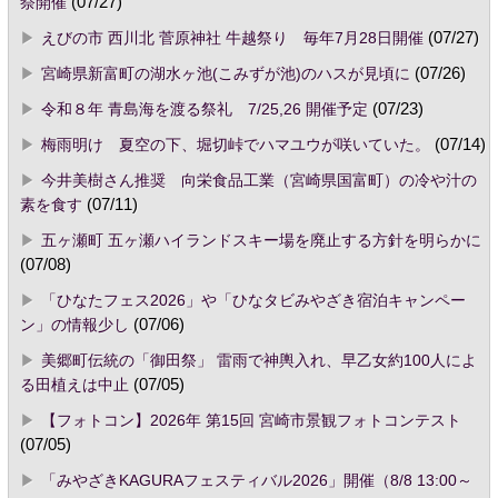
祭開催
(07/27)
えびの市 西川北 菅原神社 牛越祭り 毎年7月28日開催
(07/27)
宮崎県新富町の湖水ヶ池(こみずが池)のハスが見頃に
(07/26)
令和８年 青島海を渡る祭礼 7/25,26 開催予定
(07/23)
梅雨明け 夏空の下、堀切峠でハマユウが咲いていた。
(07/14)
今井美樹さん推奨 向栄食品工業（宮崎県国富町）の冷や汁の
素を食す
(07/11)
五ヶ瀬町 五ヶ瀬ハイランドスキー場を廃止する方針を明らかに
(07/08)
「ひなたフェス2026」や「ひなタビみやざき宿泊キャンペー
ン」の情報少し
(07/06)
美郷町伝統の「御田祭」 雷雨で神輿入れ、早乙女約100人によ
る田植えは中止
(07/05)
【フォトコン】2026年 第15回 宮崎市景観フォトコンテスト
(07/05)
「みやざきKAGURAフェスティバル2026」開催（8/8 13:00～