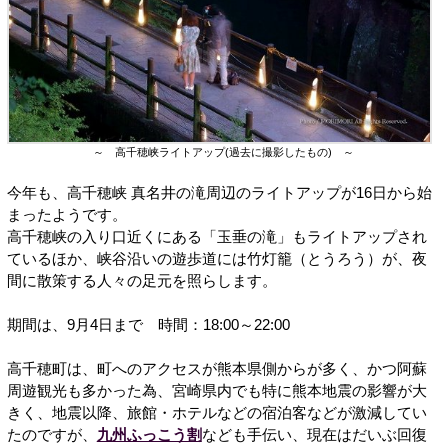
～ 高千穂峡ライトアップ(過去に撮影したもの) ～
今年も、高千穂峡 真名井の滝周辺のライトアップが16日から始
まったようです。
高千穂峡の入り口近くにある「玉垂の滝」もライトアップされ
ているほか、峡谷沿いの遊歩道には竹灯籠（とうろう）が、夜
間に散策する人々の足元を照らします。
期間は、9月4日まで 時間：18:00～22:00
高千穂町は、町へのアクセスが熊本県側からが多く、かつ阿蘇
周遊観光も多かった為、宮崎県内でも特に熊本地震の影響が大
きく、地震以降、旅館・ホテルなどの宿泊客などが激減してい
たのですが、
九州ふっこう割
なども手伝い、現在はだいぶ回復