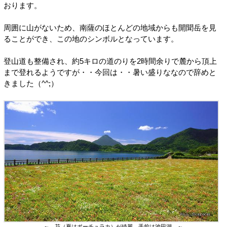
おります。
周囲に山がないため、南薩のほとんどの地域からも開聞岳を見
ることができ、この地のシンボルとなっています。
登山道も整備され、約5キロの道のりを2時間余りで麓から頂上
まで登れるようですが・・今回は・・暑い盛りななので辞めと
きました（^^;）
～ 花（夏はポーチュラカ）が綺麗 手前は池田湖 ～