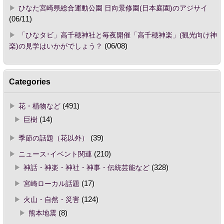
ひなた宮崎県総合運動公園 日向景修園(日本庭園)のアジサイ
(06/11)
「ひなタビ」高千穂神社と毎夜開催「高千穂神楽」(観光向け神
楽)の見学はいかがでしょう？
(06/08)
Categories
花・植物など
(491)
巨樹
(14)
季節の話題（花以外）
(39)
ニュース･イベント関連
(210)
神話・神楽・神社・神事・伝統芸能など
(328)
宮崎ローカル話題
(17)
火山・自然・災害
(124)
熊本地震
(8)