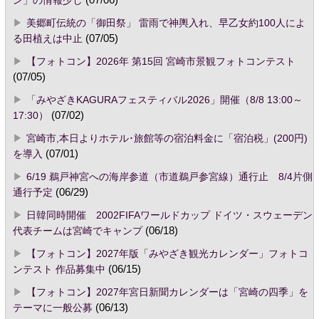
美郷町伝統の「御田祭」 雷雨で神輿入れ、早乙女約100人によ
る田植えは中止
(07/05)
【フォトコン】2026年 第15回 宮崎市景観フォトコンテスト
(07/05)
「みやざきKAGURAフェスティバル2026」開催（8/8 13:00～
17:30）
(07/02)
宮崎市,本日よりホテル･旅館等の宿泊料金に「宿泊税」(200円)
を導入
(07/01)
6/19 鵜戸神宮への海岸参道（市道鵜戸参宮線）通行止 8/4片側
通行予定
(06/29)
日韓同時開催 2002FIFAワールドカップ ドイツ・スウェーデン
代表チームは宮崎でキャンプ
(06/18)
【フォトコン】2027年版「みやざき観光カレンダー」フォトコ
ンテスト 作品募集中
(06/15)
【フォトコン】2027年宮日新聞カレンダーは「宮崎の四季」を
テーマに一般公募
(06/13)