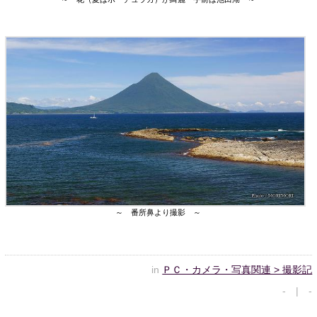
～ 番所鼻より撮影 ～
in
ＰＣ・カメラ・写真関連 > 撮影記
- | -