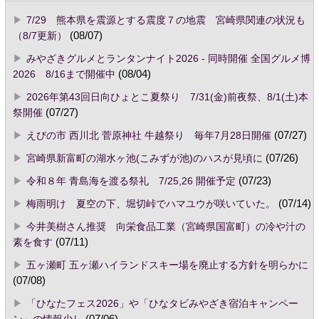
7/29 熊本県を震源とする震度７の地震 宮崎県関連の状況も
（8/7更新）
(08/07)
みやざきグルメとランタンナイト2026 - 同時開催 全国グルメ博
2026 8/16まで開催中
(08/04)
2026年第43回日向ひょとこ夏祭り 7/31(金)前夜祭、8/1(土)本
祭開催
(07/27)
えびの市 西川北 菅原神社 牛越祭り 毎年7月28日開催
(07/27)
宮崎県新富町の湖水ヶ池(こみずが池)のハスが見頃に
(07/26)
令和８年 青島海を渡る祭礼 7/25,26 開催予定
(07/23)
梅雨明け 夏空の下、堀切峠でハマユウが咲いていた。
(07/14)
今井美樹さん推奨 向栄食品工業（宮崎県国富町）の冷や汁の
素を食す
(07/11)
五ヶ瀬町 五ヶ瀬ハイランドスキー場を廃止する方針を明らかに
(07/08)
「ひなたフェス2026」や「ひなタビみやざき宿泊キャンペー
ン」の情報少し
(07/06)