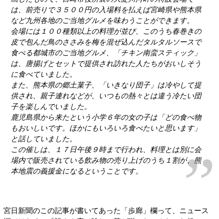
は、前売りで３５００円の入場料を払えば宮崎県や熊本県
など九州各地のご当地グルメを味わうことができます。
会場には１００種類以上の料理が並び、このうち春巻きの
皮で包んだ鳥のささみを梅を混ぜ込んだタルタルソースで
食べる都城市のご当地グルメ、「チキン南蛮スティック」
は、唐揚げとセットで提供され訪れた人たちがおいしそう
に食べていました。
また、熊本県の郷土菓子、「いきなり団子」は冷やして提
供され、親子連れなどが、いつもの熱々とは違う冷たい団
子を楽しんでいました。
鹿児島県から来たという小学６年の女の子は「どの食べ物
もおいしいです。ほかにもいろいろ食べたいと思います」
と話していました。
この催しは、１７日午後９時まで行われ、料理とは別に会
場内で販売されている飲み物の売り上げのうち１割が、熊
本地震の義援金になるということです。
宮日新聞のこの記事が書いてあった「歩廊」欄って、ニュース