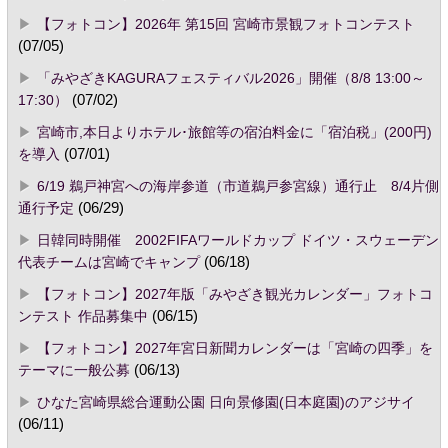
【フォトコン】2026年 第15回 宮崎市景観フォトコンテスト
(07/05)
「みやざきKAGURAフェスティバル2026」開催（8/8 13:00～
17:30）
(07/02)
宮崎市,本日よりホテル･旅館等の宿泊料金に「宿泊税」(200円)
を導入
(07/01)
6/19 鵜戸神宮への海岸参道（市道鵜戸参宮線）通行止 8/4片側
通行予定
(06/29)
日韓同時開催 2002FIFAワールドカップ ドイツ・スウェーデン
代表チームは宮崎でキャンプ
(06/18)
【フォトコン】2027年版「みやざき観光カレンダー」フォトコ
ンテスト 作品募集中
(06/15)
【フォトコン】2027年宮日新聞カレンダーは「宮崎の四季」を
テーマに一般公募
(06/13)
ひなた宮崎県総合運動公園 日向景修園(日本庭園)のアジサイ
(06/11)