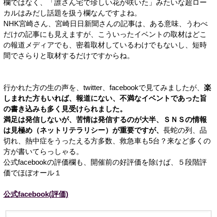
欄ではなく、「誰さん宅で珍しい花が咲いた」みたいな超ロー
カルはみだし話題を扱う欄なんですよね。
NHK宮崎さん、宮崎日日新聞さんの記事は、ある意味、うわべ
だけの記事にも見えますが、こういったイベントの取材はどこ
の報道メディアでも、密着取材しているわけでもないし、短時
間でさらりと取材するだけですからね。
行かれた方の生の声を、twitter、facebookで見てみましたが、
楽
しまれた方もいれば、報道にない、不満なイベントであった旨
の書き込みも多く見受けられました。
満足は発信しないが、苦情は発信するのが大半、ＳＮＳの情報
は見極め（ネットリテラリシー）が重要ですが、
長蛇の列、品
切れ、熱中症をうったえる方多数、救急車も5台？来など多くの
方が書いてらっしゃる。
公式facebookの評価欄も、開催前の好評価を除けば、５段階評
価でほぼオール１
公式facebook(評価)