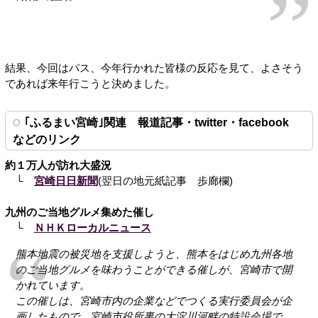
結果、今回はパス、今年行かれた皆様の反応を見て、よさそう
であれば来年行こうと決めました。
｢ふるまい宮崎｣関連 報道記事・twitter・facebook
などのリンク
約１万人が訪れ大盛況
└
宮崎日日新聞
(翌日の地元紙記事 歩廊欄)
九州のご当地グルメ集めた催し
└
ＮＨＫローカルニュース
熊本地震の被災地を支援しようと、熊本をはじめ九州各地
のご当地グルメを味わうことができる催しが、宮崎市で開
かれています。
この催しは、宮崎市内の企業などでつくる実行委員会が企
画したもので、宮崎市役所裏の大淀川河畔の特設会場で