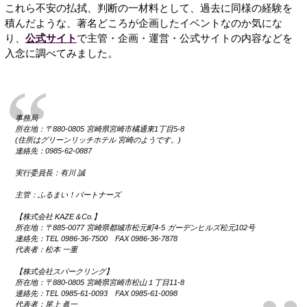
これら不安の払拭、判断の一材料として、過去に同様の経験を
積んだような、著名どころが企画したイベントなのか気にな
り、
公式サイト
で主管・企画・運営・公式サイトの内容などを
入念に調べてみました。
事務局
所在地：〒880-0805 宮崎県宮崎市橘通東1丁目5-8
(住所はグリーンリッチホテル 宮崎のようです。)
連絡先：0985-62-0887
実行委員長：有川 誠
主管：ふるまい！パートナーズ
【株式会社 KAZE＆Co.】
所在地：〒885-0077 宮崎県都城市松元町4-5 ガーデンヒルズ松元102号
連絡先：TEL 0986-36-7500 FAX 0986-36-7878
代表者：松本 一重
【株式会社スパークリング】
所在地：〒880-0805 宮崎県宮崎市松山１丁目11-8
連絡先：TEL 0985-61-0093 FAX 0985-61-0098
代表者：尾上 眞一