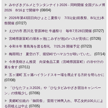
みやざきグルメとランタンナイト2026 - 同時開催 全国グルメ博
2026 8/16まで開催中
(08/04)
2026年第43回日向ひょとこ夏祭り 7/31(金)前夜祭、8/1(土)本
祭開催
(07/27)
えびの市 西川北 菅原神社 牛越祭り 毎年7月28日開催
(07/27)
宮崎県新富町の湖水ヶ池(こみずが池)のハスが見頃に
(07/26)
令和８年 青島海を渡る祭礼 7/25,26 開催予定
(07/23)
梅雨明け 夏空の下、堀切峠でハマユウが咲いていた。
(07/14)
今井美樹さん推奨 向栄食品工業（宮崎県国富町）の冷や汁の
素を食す
(07/11)
五ヶ瀬町 五ヶ瀬ハイランドスキー場を廃止する方針を明らかに
(07/08)
「ひなたフェス2026」や「ひなタビみやざき宿泊キャンペー
ン」の情報少し
(07/06)
美郷町伝統の「御田祭」 雷雨で神輿入れ、早乙女約100人によ
る田植えは中止
(07/05)