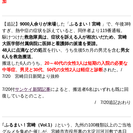
加
【追記】
9000人余りが来場
した「
ふるまい！宮崎
」で、午後3時
すぎ、熱中症の症状を訴えていると、同伴者より119番通報。
駆けつけた
救急隊員は、症状を訴える人が相次いだため、宮崎
大医学部付属病院に医師と看護師の派遣を要請。
48人に点滴などの処
置を行い、うち生後5カ月の男児を含む
男女
6人を救急搬送
。
搬送した6人のうち、
20～40代の女性3人は短期の入院の必要な
中等症、男児と30代、50代の女性2人は軽症と診断
された。/
7/20 宮崎日日新聞より抜粋
7/20付
サンケイ新聞記事
によると、搬送者6名はいずれも既に回
復しているとのこと。
/ 7/20追記おわり
｢
ふるまい！宮崎（Vol.1）
｣という、九州の100種類以上のご当地
グルメを集めた催しが、宮崎市市役所裏の大淀川河川敷で本日