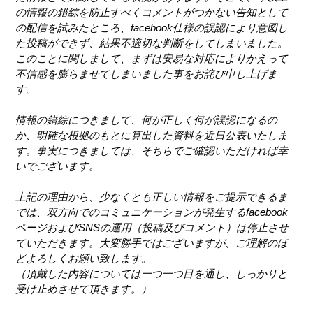
の情報の錯綜を防止すべくコメントがつかない告知として
の配信を試みたところ、facebook仕様の誤認により意図し
た投稿ができず、結果不適切な判断をしてしまいました。
このことに関しまして、まずは安易な対応によりかえって
不信感を膨らませてしまいました事をお詫び申し上げま
す。
情報の錯綜につきまして、何が正しく何が誤認になるの
か、明確な根拠のもとに算出した資料を近日公表いたしま
す。事実につきましては、そちらでご確認いただければ幸
いでございます。
上記の理由から、少なくとも正しい情報をご提示できるま
では、双方向でのコミュニケーションが発生するfacebook
ページおよびSNSの運用（投稿及びコメント）は停止させ
ていただきます。大変勝手ではございますが、ご理解のほ
どよろしくお願い致します。
（頂戴した内容については一つ一つ目を通し、しっかりと
受け止めさせて頂きます。）