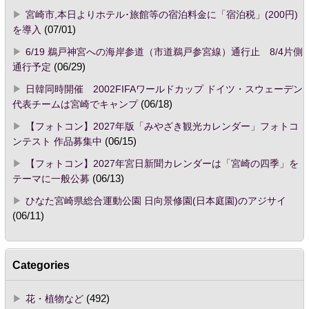
宮崎市,本日よりホテル･旅館等の宿泊料金に「宿泊税」(200円)
を導入
(07/01)
6/19 鵜戸神宮への海岸参道（市道鵜戸参宮線）通行止 8/4片側
通行予定
(06/29)
日韓同時開催 2002FIFAワールドカップ ドイツ・スウェーデン
代表チームは宮崎でキャンプ
(06/18)
【フォトコン】2027年版「みやざき観光カレンダー」フォトコ
ンテスト 作品募集中
(06/15)
【フォトコン】2027年宮日新聞カレンダーは「宮崎の四季」を
テーマに一般公募
(06/13)
ひなた宮崎県総合運動公園 日向景修園(日本庭園)のアジサイ
(06/11)
Categories
花・植物など
(492)