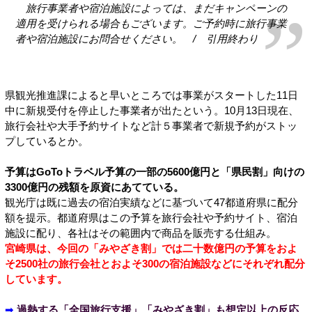
旅行事業者や宿泊施設によっては、まだキャンペーンの
適用を受けられる場合もございます。ご予約時に旅行事業
者や宿泊施設にお問合せください。 / 引用終わり
県観光推進課によると早いところでは事業がスタートした11日
中に新規受付を停止した事業者が出たという。10月13日現在、
旅行会社や大手予約サイトなど計５事業者で新規予約がストッ
プしているとか。
予算はGoToトラベル予算の一部の5600億円と「県民割」向けの
3300億円の残額を原資にあてている。
観光庁は既に過去の宿泊実績などに基づいて47都道府県に配分
額を提示。都道府県はこの予算を旅行会社や予約サイト、宿泊
施設に配り、各社はその範囲内で商品を販売する仕組み。
宮崎県は、今回の「みやざき割」では二十数億円の予算をおよ
そ2500社の旅行会社とおよそ300の宿泊施設などにそれぞれ配分
しています。
➡
過熱する「全国旅行支援」「みやざき割」も想定以上の反応