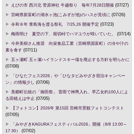
えびの市 西川北 菅原神社 牛越祭り 毎年7月28日開催
(07/27)
宮崎県新富町の湖水ヶ池(こみずが池)のハスが見頃に
(07/26)
令和８年 青島海を渡る祭礼 7/25,26 開催予定
(07/23)
梅雨明け 夏空の下、堀切峠でハマユウが咲いていた。
(07/14)
今井美樹さん推奨 向栄食品工業（宮崎県国富町）の冷や汁の
素を食す
(07/11)
五ヶ瀬町 五ヶ瀬ハイランドスキー場を廃止する方針を明らかに
(07/08)
「ひなたフェス2026」や「ひなタビみやざき宿泊キャンペー
ン」の情報少し
(07/06)
美郷町伝統の「御田祭」 雷雨で神輿入れ、早乙女約100人によ
る田植えは中止
(07/05)
【フォトコン】2026年 第15回 宮崎市景観フォトコンテスト
(07/05)
「みやざきKAGURAフェスティバル2026」開催（8/8 13:00～
17:30）
(07/02)