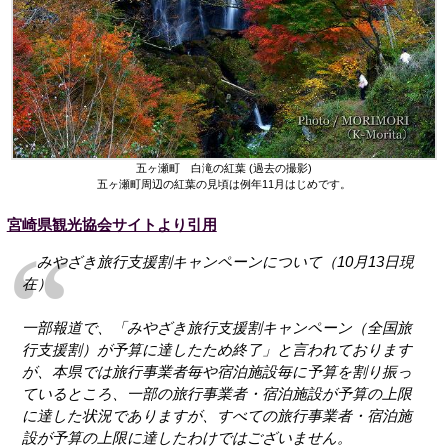
五ヶ瀬町 白滝の紅葉 (過去の撮影)
五ヶ瀬町周辺の紅葉の見頃は例年11月はじめです。
宮崎県観光協会サイトより引用
みやざき旅行支援割キャンペーンについて（10月13日現
在）
一部報道で、「みやざき旅行支援割キャンペーン（全国旅
行支援割）が予算に達したため終了」と言われております
が、本県では旅行事業者毎や宿泊施設毎に予算を割り振っ
ているところ、一部の旅行事業者・宿泊施設が予算の上限
に達した状況でありますが、すべての旅行事業者・宿泊施
設が予算の上限に達したわけではございません。