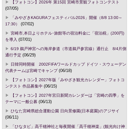
【フォトコン】2026年 第15回 宮崎市景観フォトコンテスト
(07/05)
「みやざきKAGURAフェスティバル2026」開催（8/8 13:00～
17:30）
(07/02)
宮崎市,本日よりホテル･旅館等の宿泊料金に「宿泊税」(200円)
を導入
(07/01)
6/19 鵜戸神宮への海岸参道（市道鵜戸参宮線）通行止 8/4片側
通行予定
(06/29)
日韓同時開催 2002FIFAワールドカップ ドイツ・スウェーデン
代表チームは宮崎でキャンプ
(06/18)
【フォトコン】2027年版「みやざき観光カレンダー」フォトコ
ンテスト 作品募集中
(06/15)
【フォトコン】2027年宮日新聞カレンダーは「宮崎の四季」を
テーマに一般公募
(06/13)
ひなた宮崎県総合運動公園 日向景修園(日本庭園)のアジサイ
(06/11)
「ひなタビ」高千穂神社と毎夜開催「高千穂神楽」(観光向け神