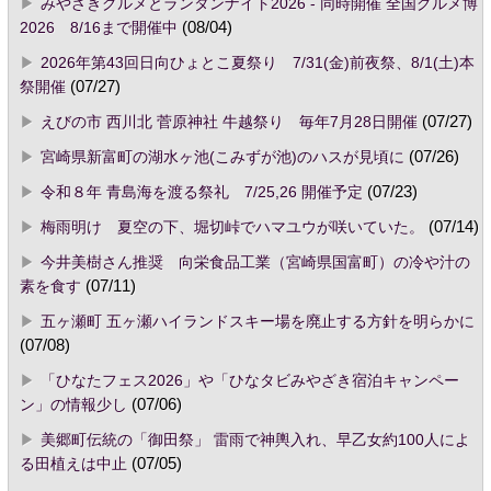
みやざきグルメとランタンナイト2026 - 同時開催 全国グルメ博
2026 8/16まで開催中
(08/04)
2026年第43回日向ひょとこ夏祭り 7/31(金)前夜祭、8/1(土)本
祭開催
(07/27)
えびの市 西川北 菅原神社 牛越祭り 毎年7月28日開催
(07/27)
宮崎県新富町の湖水ヶ池(こみずが池)のハスが見頃に
(07/26)
令和８年 青島海を渡る祭礼 7/25,26 開催予定
(07/23)
梅雨明け 夏空の下、堀切峠でハマユウが咲いていた。
(07/14)
今井美樹さん推奨 向栄食品工業（宮崎県国富町）の冷や汁の
素を食す
(07/11)
五ヶ瀬町 五ヶ瀬ハイランドスキー場を廃止する方針を明らかに
(07/08)
「ひなたフェス2026」や「ひなタビみやざき宿泊キャンペー
ン」の情報少し
(07/06)
美郷町伝統の「御田祭」 雷雨で神輿入れ、早乙女約100人によ
る田植えは中止
(07/05)