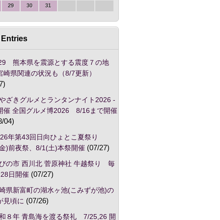
29
30
31
Entries
/29 熊本県を震源とする震度７の地
宮崎県関連の状況も（8/7更新）
7)
やざきグルメとランタンナイト2026 -
催 全国グルメ博2026 8/16まで開催
8/04)
026年第43回日向ひょとこ夏祭り
1(金)前夜祭、8/1(土)本祭開催
(07/27)
びの市 西川北 菅原神社 牛越祭り 毎
28日開催
(07/27)
崎県新富町の湖水ヶ池(こみずが池)の
が見頃に
(07/26)
和８年 青島海を渡る祭礼 7/25,26 開