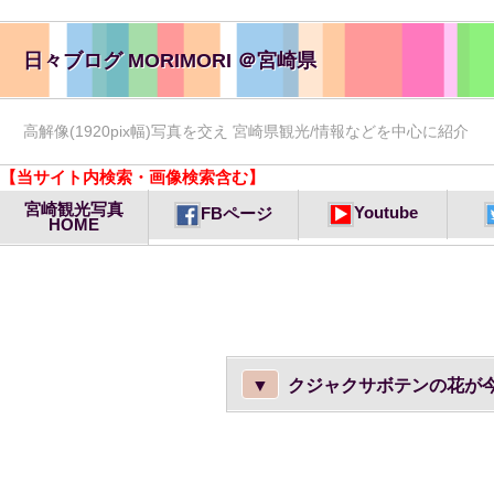
日々ブログ MORIMORI ＠宮崎県
高解像(1920pix幅)写真を交え 宮崎県観光/情報などを中心に紹介
【当サイト内検索・画像検索含む】
宮崎観光写真
Youtube
FBページ
HOME
▼
クジャクサボテンの花が