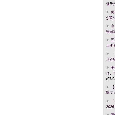
催予
梅
が咲
今
県国
五
止す
「
ざき
美
れ、
(07/0
【
観フ
「
2026
宮