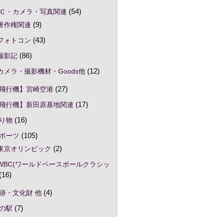
Ｃ・カメラ・写真関連
(54)
著作権関連
(9)
フォトコン
(43)
撮影記
(86)
カメラ・撮影機材・Goods他
(12)
飛行機】宮崎空港
(27)
飛行機】新田原基地関連
(17)
り物
(16)
ポーツ
(105)
東京オリンピック
(2)
WBC(ワールドベースボールクラシッ
(16)
跡・文化財 他
(4)
の駅
(7)