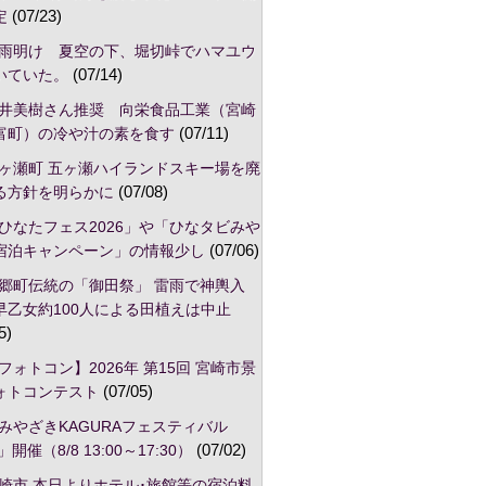
定
(07/23)
雨明け 夏空の下、堀切峠でハマユウ
いていた。
(07/14)
井美樹さん推奨 向栄食品工業（宮崎
富町）の冷や汁の素を食す
(07/11)
ヶ瀬町 五ヶ瀬ハイランドスキー場を廃
る方針を明らかに
(07/08)
ひなたフェス2026」や「ひなタビみや
宿泊キャンペーン」の情報少し
(07/06)
郷町伝統の「御田祭」 雷雨で神輿入
早乙女約100人による田植えは中止
5)
フォトコン】2026年 第15回 宮崎市景
ォトコンテスト
(07/05)
みやざきKAGURAフェスティバル
」開催（8/8 13:00～17:30）
(07/02)
崎市,本日よりホテル･旅館等の宿泊料