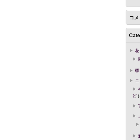
コメ
Cate
花
季
ニ
ど
(