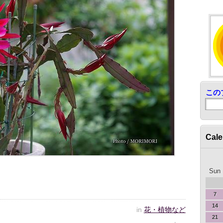
この
Cale
Sun
7
14
in
花・植物など
21