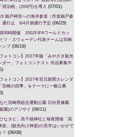
宿泊税」(200円)を導入
(07/01)
/19 鵜戸神宮への海岸参道（市道鵜戸参
）通行止 8/4片側通行予定
(06/29)
韓同時開催 2002FIFAワールドカッ
ドイツ・スウェーデン代表チームは宮崎
ャンプ
(06/18)
フォトコン】2027年版「みやざき観光
ンダー」フォトコンテスト 作品募集中
5)
フォトコン】2027年宮日新聞カレンダ
「宮崎の四季」をテーマに一般公募
3)
なた宮崎県総合運動公園 日向景修園
本庭園)のアジサイ
(06/11)
ひなタビ」高千穂神社と毎夜開催「高
神楽」(観光向け神楽)の見学はいかがで
う？
(06/08)