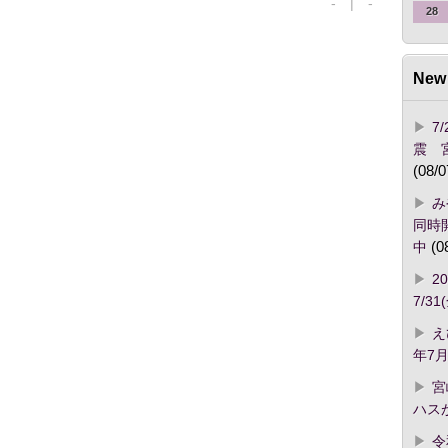
- | -
28
New 
7
震 
(08/0
み
同時開
中
(0
2
7/3
え
年7月
宮
ハス
令