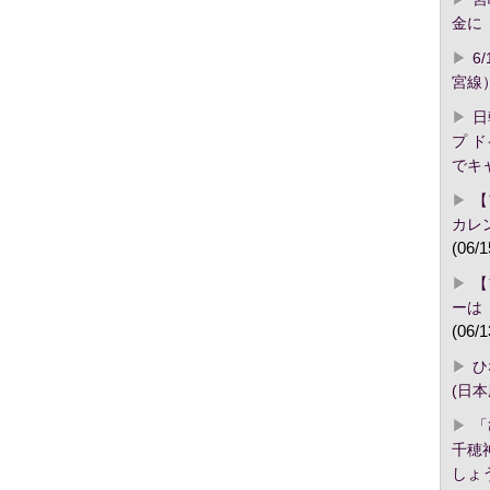
金に「
6
宮線
日
プ 
でキ
【
カレ
(06/1
【
ーは
(06/1
ひ
(日
「
千穂
しょ