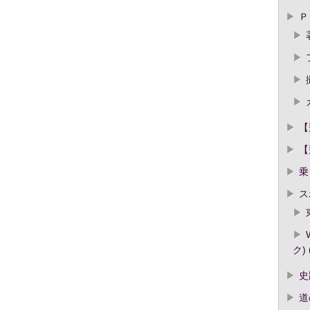
Ｐ
【
【
乗
ス
ク)
史
道