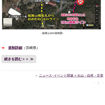
- 硫黄山1km規制図 -
➡
規制詳細
（宮崎県）
続きを読む＞＞
in
ニュース･イベント関連 > 火山・自然・災害
- | -