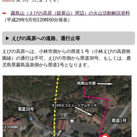
➡
霧島山（えびの高原（硫黄山）周辺）の火山活動解説資料
（平成29年5月9日20時50分発表）
えびの高原への道路、通行止等
えびの高原へは、小林市側からの県道１号（小林えびの高原牧
園線）の通行は不可、えびの市側から県道30号、もしくは、鹿
児島県霧島温泉側から県道1号となります。