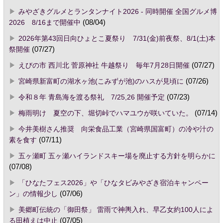
みやざきグルメとランタンナイト2026 - 同時開催 全国グルメ博
2026 8/16まで開催中
(08/04)
2026年第43回日向ひょとこ夏祭り 7/31(金)前夜祭、8/1(土)本
祭開催
(07/27)
えびの市 西川北 菅原神社 牛越祭り 毎年7月28日開催
(07/27)
宮崎県新富町の湖水ヶ池(こみずが池)のハスが見頃に
(07/26)
令和８年 青島海を渡る祭礼 7/25,26 開催予定
(07/23)
梅雨明け 夏空の下、堀切峠でハマユウが咲いていた。
(07/14)
今井美樹さん推奨 向栄食品工業（宮崎県国富町）の冷や汁の
素を食す
(07/11)
五ヶ瀬町 五ヶ瀬ハイランドスキー場を廃止する方針を明らかに
(07/08)
「ひなたフェス2026」や「ひなタビみやざき宿泊キャンペー
ン」の情報少し
(07/06)
美郷町伝統の「御田祭」 雷雨で神輿入れ、早乙女約100人によ
る田植えは中止
(07/05)