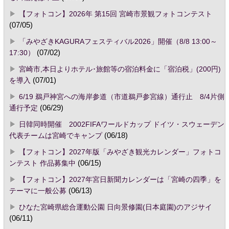
【フォトコン】2026年 第15回 宮崎市景観フォトコンテスト
(07/05)
「みやざきKAGURAフェスティバル2026」開催（8/8 13:00～
17:30）
(07/02)
宮崎市,本日よりホテル･旅館等の宿泊料金に「宿泊税」(200円)
を導入
(07/01)
6/19 鵜戸神宮への海岸参道（市道鵜戸参宮線）通行止 8/4片側
通行予定
(06/29)
日韓同時開催 2002FIFAワールドカップ ドイツ・スウェーデン
代表チームは宮崎でキャンプ
(06/18)
【フォトコン】2027年版「みやざき観光カレンダー」フォトコ
ンテスト 作品募集中
(06/15)
【フォトコン】2027年宮日新聞カレンダーは「宮崎の四季」を
テーマに一般公募
(06/13)
ひなた宮崎県総合運動公園 日向景修園(日本庭園)のアジサイ
(06/11)