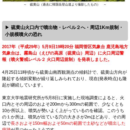
～ 硫黄山（過去に韓国岳登山道より撮影したもの） ～
硫黄山火口内で噴出物・レベル２へ・周辺1Km規制・
小規模噴火の恐れ
2017年（平成29年）5月9日19時20分 福岡管区気象台 鹿児島地方
気象台は、霧島山（えびの高原（硫黄山）周辺）に火口周辺警
報（噴火警戒レベル２ 火口周辺規制）を発表しました。
4月25日11時頃から硫黄山南西観測点の傾斜計で、硫黄山方向が
隆起する傾斜変動が繰り返しみられており、現在(発表時点)も隆
起が継続しています。
東京大学地震研究所が5月8日に実施した現地調査によると、火
口内とその周辺のおよそ200mから300mの範囲で、少なくとも
10か所以上、噴気が勢いよく上がっているのを確認。このうち
の１か所は、噴気が出ている穴の大きさが2mほどあり、その周
辺で
長さおよそ150m幅およそ50mの範囲で土砂などが噴出した
痕跡
が見つかったようです。