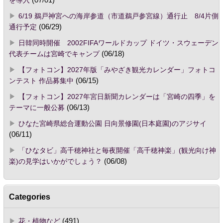
6/19 鵜戸神宮への海岸参道（市道鵜戸参宮線）通行止 8/4片側
通行予定
(06/29)
日韓同時開催 2002FIFAワールドカップ ドイツ・スウェーデン
代表チームは宮崎でキャンプ
(06/18)
【フォトコン】2027年版「みやざき観光カレンダー」フォトコ
ンテスト 作品募集中
(06/15)
【フォトコン】2027年宮日新聞カレンダーは「宮崎の四季」を
テーマに一般公募
(06/13)
ひなた宮崎県総合運動公園 日向景修園(日本庭園)のアジサイ
(06/11)
「ひなタビ」高千穂神社と毎夜開催「高千穂神楽」(観光向け神
楽)の見学はいかがでしょう？
(06/08)
Categories
花・植物など
(491)