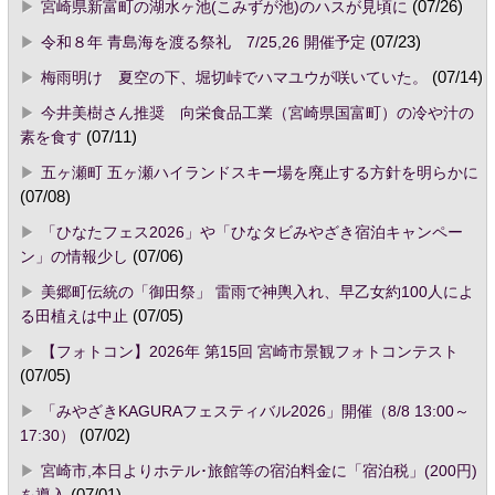
宮崎県新富町の湖水ヶ池(こみずが池)のハスが見頃に
(07/26)
令和８年 青島海を渡る祭礼 7/25,26 開催予定
(07/23)
梅雨明け 夏空の下、堀切峠でハマユウが咲いていた。
(07/14)
今井美樹さん推奨 向栄食品工業（宮崎県国富町）の冷や汁の
素を食す
(07/11)
五ヶ瀬町 五ヶ瀬ハイランドスキー場を廃止する方針を明らかに
(07/08)
「ひなたフェス2026」や「ひなタビみやざき宿泊キャンペー
ン」の情報少し
(07/06)
美郷町伝統の「御田祭」 雷雨で神輿入れ、早乙女約100人によ
る田植えは中止
(07/05)
【フォトコン】2026年 第15回 宮崎市景観フォトコンテスト
(07/05)
「みやざきKAGURAフェスティバル2026」開催（8/8 13:00～
17:30）
(07/02)
宮崎市,本日よりホテル･旅館等の宿泊料金に「宿泊税」(200円)
を導入
(07/01)