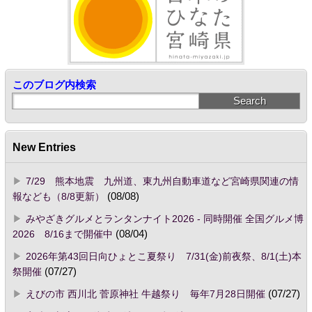
このブログ内検索
New Entries
7/29 熊本地震 九州道、東九州自動車道など宮崎県関連の情
報なども（8/8更新）
(08/08)
みやざきグルメとランタンナイト2026 - 同時開催 全国グルメ博
2026 8/16まで開催中
(08/04)
2026年第43回日向ひょとこ夏祭り 7/31(金)前夜祭、8/1(土)本
祭開催
(07/27)
えびの市 西川北 菅原神社 牛越祭り 毎年7月28日開催
(07/27)