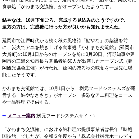
食事処「かわまち交流館」がオープンしたようです。
鮎やなは、10月下旬ごろ、完成する見込みのようですので、
遠方の方は、完成後に行った方が良いかも知れませんね。
延岡市で江戸時代から続く秋の風物詩「鮎やな」の架設を前
に、炭火でアユを焼き上げる食事処「かわまち交流館」(延岡市
大貫町)の10月1日からのオープンを前に9月30日、河野知事や延
岡市の三浦久知市長ら関係者約60人が出席したオープン式（延
岡観光協会主催）が行われ、延岡の誇る秋の味覚を一足先に堪
能したそうです。
かわまち交流館では、10月1日から、桝元フードシステムズが運
営する「鮎やなささき」がオープン 多彩なアユ料理をコース
や一品料理で提供する。
➡
メニュー案内
(桝元フードシステムサイト）
「かわまち交流館」における鮎料理の提供事業者は長年「味処
国技館」でしたが、令和５年度から「株式会社桝元ホールディ