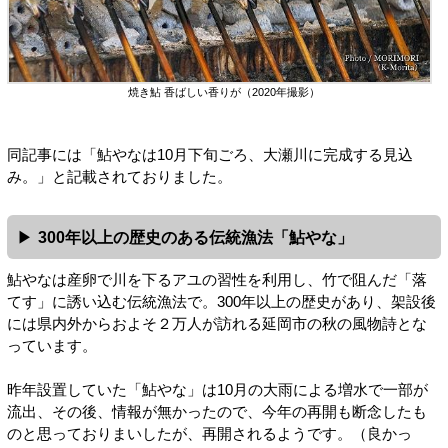
焼き鮎 香ばしい香りが（2020年撮影）
同記事には「鮎やなは10月下旬ごろ、大瀬川に完成する見込
み。」と記載されておりました。
300年以上の歴史のある伝統漁法「鮎やな」
鮎やなは産卵で川を下るアユの習性を利用し、竹で阻んだ「落
てす」に誘い込む伝統漁法で。300年以上の歴史があり、架設後
には県内外からおよそ２万人が訪れる延岡市の秋の風物詩とな
っています。
昨年設置していた「鮎やな」は10月の大雨による増水で一部が
流出、その後、情報が無かったので、今年の再開も断念したも
のと思っておりまいしたが、再開されるようです。（良かっ