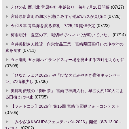
えびの市 西川北 菅原神社 牛越祭り 毎年7月28日開催
(07/27)
宮崎県新富町の湖水ヶ池(こみずが池)のハスが見頃に
(07/26)
令和８年 青島海を渡る祭礼 7/25,26 開催予定
(07/23)
梅雨明け 夏空の下、堀切峠でハマユウが咲いていた。
(07/14)
今井美樹さん推奨 向栄食品工業（宮崎県国富町）の冷や汁の
素を食す
(07/11)
五ヶ瀬町 五ヶ瀬ハイランドスキー場を廃止する方針を明らかに
(07/08)
「ひなたフェス2026」や「ひなタビみやざき宿泊キャンペー
ン」の情報少し
(07/06)
美郷町伝統の「御田祭」 雷雨で神輿入れ、早乙女約100人によ
る田植えは中止
(07/05)
【フォトコン】2026年 第15回 宮崎市景観フォトコンテスト
(07/05)
「みやざきKAGURAフェスティバル2026」開催（8/8 13:00～
17:30）
(07/02)