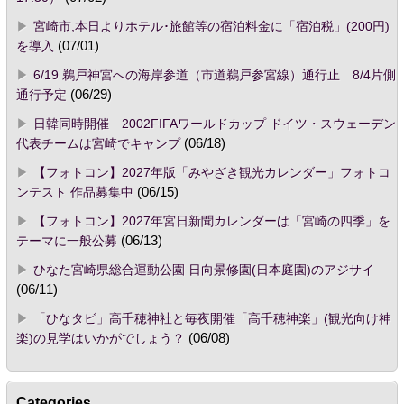
宮崎市,本日よりホテル･旅館等の宿泊料金に「宿泊税」(200円)
を導入
(07/01)
6/19 鵜戸神宮への海岸参道（市道鵜戸参宮線）通行止 8/4片側
通行予定
(06/29)
日韓同時開催 2002FIFAワールドカップ ドイツ・スウェーデン
代表チームは宮崎でキャンプ
(06/18)
【フォトコン】2027年版「みやざき観光カレンダー」フォトコ
ンテスト 作品募集中
(06/15)
【フォトコン】2027年宮日新聞カレンダーは「宮崎の四季」を
テーマに一般公募
(06/13)
ひなた宮崎県総合運動公園 日向景修園(日本庭園)のアジサイ
(06/11)
「ひなタビ」高千穂神社と毎夜開催「高千穂神楽」(観光向け神
楽)の見学はいかがでしょう？
(06/08)
Categories