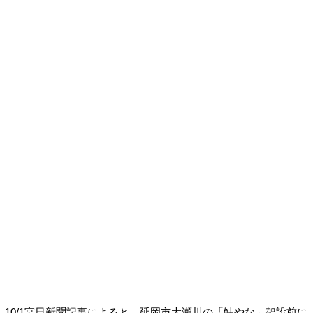
10/1宮日新聞記事によると、延岡市大瀬川の「鮎やな」架設前に