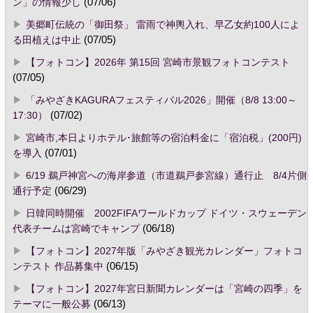
ン」の情報少し
(07/06)
美郷町伝統の「御田祭」 雷雨で神輿入れ、早乙女約100人によ
る田植えは中止
(07/05)
【フォトコン】2026年 第15回 宮崎市景観フォトコンテスト
(07/05)
「みやざきKAGURAフェスティバル2026」開催（8/8 13:00～
17:30）
(07/02)
宮崎市,本日よりホテル･旅館等の宿泊料金に「宿泊税」(200円)
を導入
(07/01)
6/19 鵜戸神宮への海岸参道（市道鵜戸参宮線）通行止 8/4片側
通行予定
(06/29)
日韓同時開催 2002FIFAワールドカップ ドイツ・スウェーデン
代表チームは宮崎でキャンプ
(06/18)
【フォトコン】2027年版「みやざき観光カレンダー」フォトコ
ンテスト 作品募集中
(06/15)
【フォトコン】2027年宮日新聞カレンダーは「宮崎の四季」を
テーマに一般公募
(06/13)