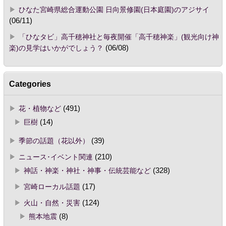
ひなた宮崎県総合運動公園 日向景修園(日本庭園)のアジサイ
(06/11)
「ひなタビ」高千穂神社と毎夜開催「高千穂神楽」(観光向け神
楽)の見学はいかがでしょう？
(06/08)
Categories
花・植物など
(491)
巨樹
(14)
季節の話題（花以外）
(39)
ニュース･イベント関連
(210)
神話・神楽・神社・神事・伝統芸能など
(328)
宮崎ローカル話題
(17)
火山・自然・災害
(124)
熊本地震
(8)