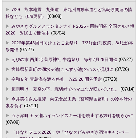
7/29 熊本地震 九州道、東九州自動車道など宮崎県関連の情
報なども（8/8更新）
(08/08)
みやざきグルメとランタンナイト2026 - 同時開催 全国グルメ博
2026 8/16まで開催中
(08/04)
2026年第43回日向ひょとこ夏祭り 7/31(金)前夜祭、8/1(土)本
祭開催
(07/27)
えびの市 西川北 菅原神社 牛越祭り 毎年7月28日開催
(07/27)
宮崎県新富町の湖水ヶ池(こみずが池)のハスが見頃に
(07/26)
令和８年 青島海を渡る祭礼 7/25,26 開催予定
(07/23)
梅雨明け 夏空の下、堀切峠でハマユウが咲いていた。
(07/14)
今井美樹さん推奨 向栄食品工業（宮崎県国富町）の冷や汁の
素を食す
(07/11)
五ヶ瀬町 五ヶ瀬ハイランドスキー場を廃止する方針を明らかに
(07/08)
「ひなたフェス2026」や「ひなタビみやざき宿泊キャンペー