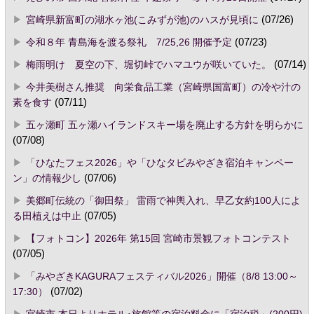
宮崎県新富町の湖水ヶ池(こみずが池)のハスが見頃に
(07/26)
令和８年 青島海を渡る祭礼 7/25,26 開催予定
(07/23)
梅雨明け 夏空の下、堀切峠でハマユウが咲いていた。
(07/14)
今井美樹さん推奨 向栄食品工業（宮崎県国富町）の冷や汁の
素を食す
(07/11)
五ヶ瀬町 五ヶ瀬ハイランドスキー場を廃止する方針を明らかに
(07/08)
「ひなたフェス2026」や「ひなタビみやざき宿泊キャンペー
ン」の情報少し
(07/06)
美郷町伝統の「御田祭」 雷雨で神輿入れ、早乙女約100人によ
る田植えは中止
(07/05)
【フォトコン】2026年 第15回 宮崎市景観フォトコンテスト
(07/05)
「みやざきKAGURAフェスティバル2026」開催（8/8 13:00～
17:30）
(07/02)
宮崎市,本日よりホテル･旅館等の宿泊料金に「宿泊税」(200円)