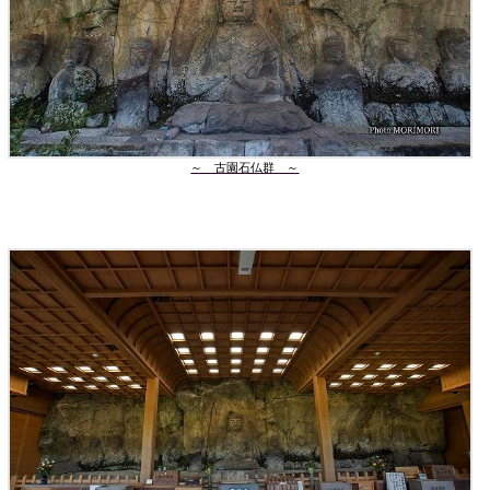
～ 古園石仏群 ～