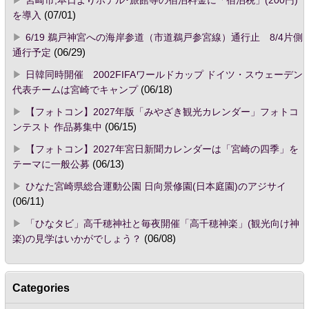
を導入
(07/01)
6/19 鵜戸神宮への海岸参道（市道鵜戸参宮線）通行止 8/4片側
通行予定
(06/29)
日韓同時開催 2002FIFAワールドカップ ドイツ・スウェーデン
代表チームは宮崎でキャンプ
(06/18)
【フォトコン】2027年版「みやざき観光カレンダー」フォトコ
ンテスト 作品募集中
(06/15)
【フォトコン】2027年宮日新聞カレンダーは「宮崎の四季」を
テーマに一般公募
(06/13)
ひなた宮崎県総合運動公園 日向景修園(日本庭園)のアジサイ
(06/11)
「ひなタビ」高千穂神社と毎夜開催「高千穂神楽」(観光向け神
楽)の見学はいかがでしょう？
(06/08)
Categories