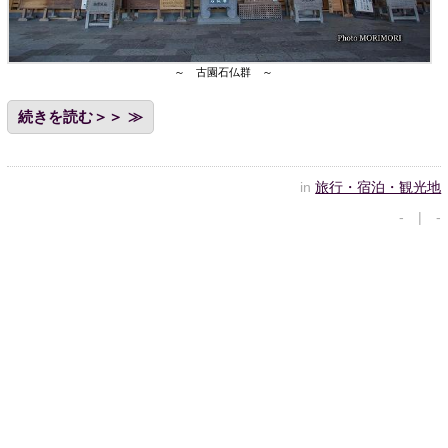
～ 古園石仏群 ～
続きを読む＞＞
in
旅行・宿泊・観光地
- | -