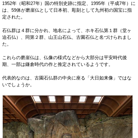
1952年（昭和27年）国の特別史跡に指定、1995年（平成7年）に
は、59体が磨崖仏として日本初、彫刻として九州初の国宝に指
定された。
石仏群は４群に分かれ、地名によって、ホキ石仏第１群（堂ヶ
迫石仏）、同第２群、山王山石仏、古園石仏と名づけられまし
た。
これらの磨崖仏は、仏像の様式などから大部分は平安時代後
期、一部は鎌倉時代の作と推定されているようです。
代表的なのは、古園石仏群の中央に座る「大日如来像」ではな
いでしょうか。