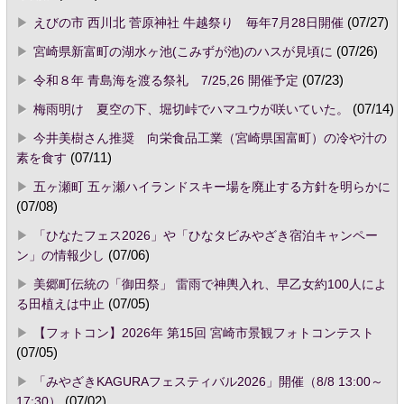
えびの市 西川北 菅原神社 牛越祭り 毎年7月28日開催
(07/27)
宮崎県新富町の湖水ヶ池(こみずが池)のハスが見頃に
(07/26)
令和８年 青島海を渡る祭礼 7/25,26 開催予定
(07/23)
梅雨明け 夏空の下、堀切峠でハマユウが咲いていた。
(07/14)
今井美樹さん推奨 向栄食品工業（宮崎県国富町）の冷や汁の
素を食す
(07/11)
五ヶ瀬町 五ヶ瀬ハイランドスキー場を廃止する方針を明らかに
(07/08)
「ひなたフェス2026」や「ひなタビみやざき宿泊キャンペー
ン」の情報少し
(07/06)
美郷町伝統の「御田祭」 雷雨で神輿入れ、早乙女約100人によ
る田植えは中止
(07/05)
【フォトコン】2026年 第15回 宮崎市景観フォトコンテスト
(07/05)
「みやざきKAGURAフェスティバル2026」開催（8/8 13:00～
17:30）
(07/02)