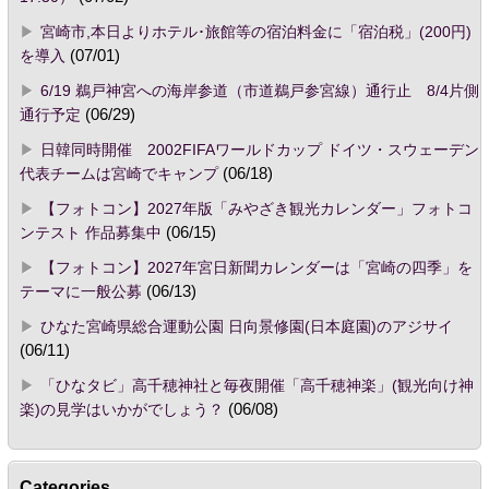
宮崎市,本日よりホテル･旅館等の宿泊料金に「宿泊税」(200円)
を導入
(07/01)
6/19 鵜戸神宮への海岸参道（市道鵜戸参宮線）通行止 8/4片側
通行予定
(06/29)
日韓同時開催 2002FIFAワールドカップ ドイツ・スウェーデン
代表チームは宮崎でキャンプ
(06/18)
【フォトコン】2027年版「みやざき観光カレンダー」フォトコ
ンテスト 作品募集中
(06/15)
【フォトコン】2027年宮日新聞カレンダーは「宮崎の四季」を
テーマに一般公募
(06/13)
ひなた宮崎県総合運動公園 日向景修園(日本庭園)のアジサイ
(06/11)
「ひなタビ」高千穂神社と毎夜開催「高千穂神楽」(観光向け神
楽)の見学はいかがでしょう？
(06/08)
Categories