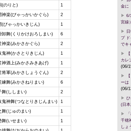
詞(のりと)
1
金に「
開神楽(びゃっかいかぐら)
2
6
宮線
開(びゃっかいきじん)
1
日
掛卸舞(くりかけおろしまい)
6
プ 
笠神楽(みかさかぐら)
2
でキ
取鬼神(かさとりきじん)
1
【
カレ
笠神酒上(みかさみきあげ)
1
(06/1
笠将軍(みかさしょうぐん)
2
【
笠練舞(みかさねりまい)
6
ーは
(06/1
子舞(ししまい)
2
ひ
取鬼神舞(つなとりきじんまい)
1
(日
之舞(じゅのまい)
1
「
千穂
勢舞(いせまい)
1
しょ
力雄舞(だぢからおのまい)
1