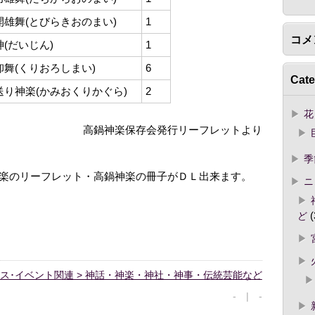
開雄舞(とびらきおのまい)
1
コメ
神(だいじん)
1
卸舞(くりおろしまい)
6
Cate
送り神楽(かみおくりかぐら)
2
花
高鍋神楽保存会発行リーフレットより
季
楽のリーフレット・高鍋神楽の冊子がＤＬ出来ます。
ニ
ど
(
ス･イベント関連 > 神話・神楽・神社・神事・伝統芸能など
- | -