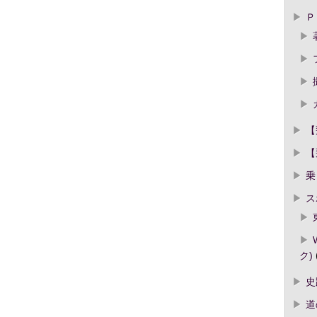
Ｐ
【
【
乗
ス
ク)
史
道