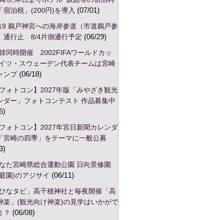
宿泊税」(200円)を導入
(07/01)
/19 鵜戸神宮への海岸参道（市道鵜戸参
）通行止 8/4片側通行予定
(06/29)
韓同時開催 2002FIFAワールドカッ
ドイツ・スウェーデン代表チームは宮崎
ャンプ
(06/18)
フォトコン】2027年版「みやざき観光
ンダー」フォトコンテスト 作品募集中
5)
フォトコン】2027年宮日新聞カレンダ
「宮崎の四季」をテーマに一般公募
3)
なた宮崎県総合運動公園 日向景修園
本庭園)のアジサイ
(06/11)
ひなタビ」高千穂神社と毎夜開催「高
神楽」(観光向け神楽)の見学はいかがで
う？
(06/08)