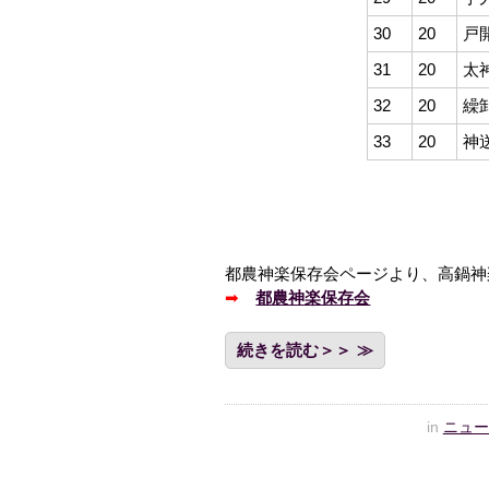
30
20
戸
31
20
太
32
20
繰
33
20
神
都農神楽保存会ページより、高鍋神
➡
都農神楽保存会
続きを読む＞＞
in
ニュー