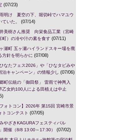
定
(07/23)
雨明け 夏空の下、堀切峠でハマユウ
いていた。
(07/14)
井美樹さん推奨 向栄食品工業（宮崎
富町）の冷や汁の素を食す
(07/11)
ヶ瀬町 五ヶ瀬ハイランドスキー場を廃
る方針を明らかに
(07/08)
ひなたフェス2026」や「ひなタビみや
宿泊キャンペーン」の情報少し
(07/06)
郷町伝統の「御田祭」 雷雨で神輿入
早乙女約100人による田植えは中止
5)
フォトコン】2026年 第15回 宮崎市景
ォトコンテスト
(07/05)
みやざきKAGURAフェスティバル
」開催（8/8 13:00～17:30）
(07/02)
崎市,本日よりホテル･旅館等の宿泊料