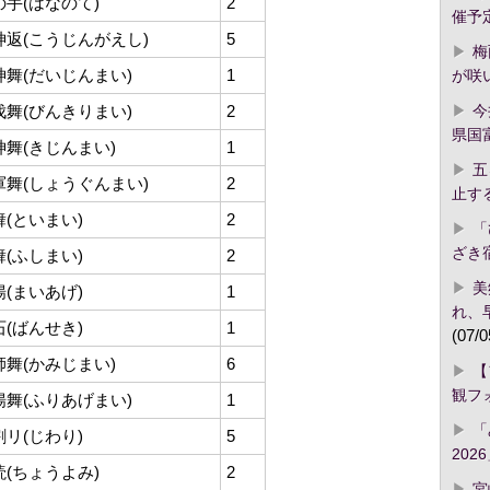
の手(はなのて)
2
催予
神返(こうじんがえし)
5
梅
神舞(だいじんまい)
1
が咲
今
伐舞(びんきりまい)
2
県国
神舞(きじんまい)
1
五
軍舞(しょうぐんまい)
2
止す
舞(といまい)
2
「
ざき
舞(ふしまい)
2
美
揚(まいあげ)
1
れ、
石(ばんせき)
1
(07/0
師舞(かみじまい)
6
【
観フ
揚舞(ふりあげまい)
1
「
割リ(じわり)
5
2026
読(ちょうよみ)
2
宮