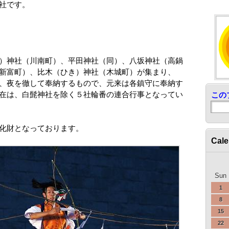
社です。
）神社（川南町）、平田神社（同）、八坂神社（高鍋
新富町）、比木（ひき）神社（木城町）が集まり、
、夜を徹して奉納するもので、元来は各鎮守に奉納す
在は、白髭神社を除く５社輪番の連合行事となってい
この
化財となっております。
Cale
Sun
1
8
15
22