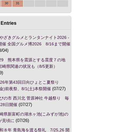
30
31
Entries
やざきグルメとランタンナイト2026 -
催 全国グルメ博2026 8/16まで開催
8/04)
/29 熊本県を震源とする震度７の地
宮崎県関連の状況も（8/5更新）
9)
026年第43回日向ひょとこ夏祭り
1(金)前夜祭、8/1(土)本祭開催
(07/27)
びの市 西川北 菅原神社 牛越祭り 毎
28日開催
(07/27)
崎県新富町の湖水ヶ池(こみずが池)の
が見頃に
(07/26)
和８年 青島海を渡る祭礼 7/25,26 開