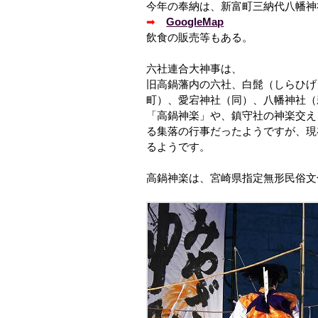
今年の奉納は、新富町三納代八幡神
➡
GoogleMap
飲食の販売等もある。
六社連合大神事は、
旧高鍋藩内の六社、白髭（しらひげ
町）、愛宕神社（同）、八幡神社（
「高鍋神楽」や、鎮守社の神楽交え
る集落の行事だったようですが、現
るようです。
高鍋神楽は、宮崎県指定無形民俗文