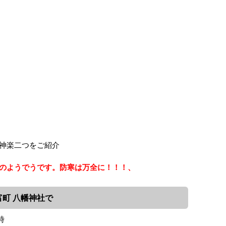
神楽二つをご紹介
のようでうです。防寒は万全に！！！、
富町 八幡神社で
時