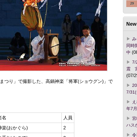
29
New 
み
同時開
中
(0
7
震 
(07/2
まつり」で撮影した、高鍋神楽「将軍(ショウグン)」で
2
7/3
え
年7月
楽名
人員
宮
ハス
神楽(おかぐら)
2
令