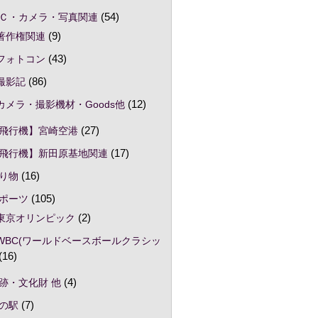
Ｃ・カメラ・写真関連
(54)
著作権関連
(9)
フォトコン
(43)
撮影記
(86)
カメラ・撮影機材・Goods他
(12)
飛行機】宮崎空港
(27)
飛行機】新田原基地関連
(17)
り物
(16)
ポーツ
(105)
東京オリンピック
(2)
WBC(ワールドベースボールクラシッ
(16)
跡・文化財 他
(4)
の駅
(7)