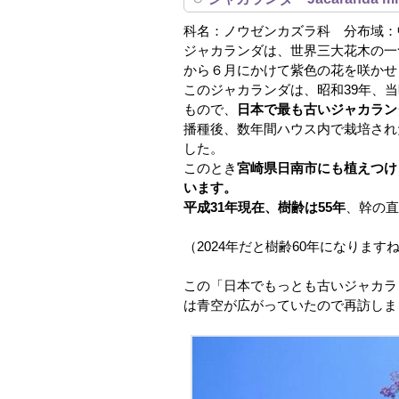
科名：ノウゼンカズラ科 分布域：
ジャカランダは、世界三大花木の一
から６月にかけて紫色の花を咲かせ
このジャカランダは、昭和39年、
もので、
日本で最も古いジャカラン
播種後、数年間ハウス内で栽培され
した。
このとき
宮崎県日南市にも植えつけ
います。
平成31年現在、樹齢は55年
、幹の直
（2024年だと樹齢60年になります
この「日本でもっとも古いジャカ
は青空が広がっていたので再訪しま