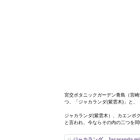
宮交ボタニックガーデン青島（宮
つ、「ジャカランダ(紫雲木)」と、
ジャカランダ(紫雲木）、カエンボ
と言われ、今ならその内の二つを同
ジャカランダ Jacaranda mimo