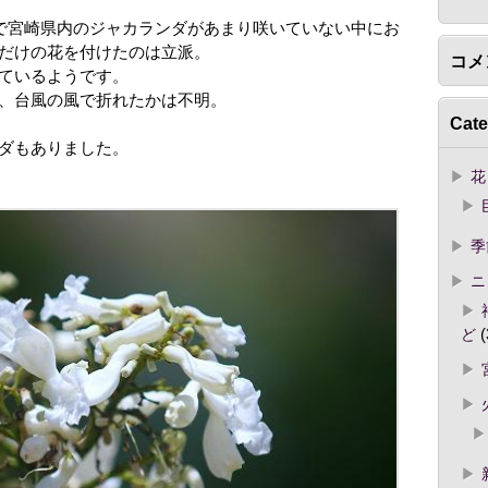
？で宮崎県内のジャカランダがあまり咲いていない中にお
だけの花を付けたのは立派。
コメ
ているようです。
、台風の風で折れたかは不明。
Cate
ダもありました。
花
季
ニ
ど
(