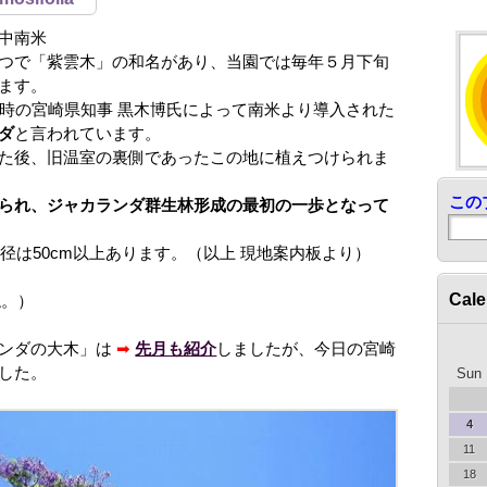
中南米
つで「紫雲木」の和名があり、当園では毎年５月下旬
ます。
当時の宮崎県知事 黒木博氏によって南米より導入された
ダ
と言われています。
た後、旧温室の裏側であったこの地に植えつけられま
この
られ、ジャカランダ群生林形成の最初の一歩となって
径は50cm以上あります。（以上 現地案内板より）
Cale
ね。）
ランダの大木」は
➡
先月も紹介
しましたが、今日の宮崎
した。
Sun
4
11
18