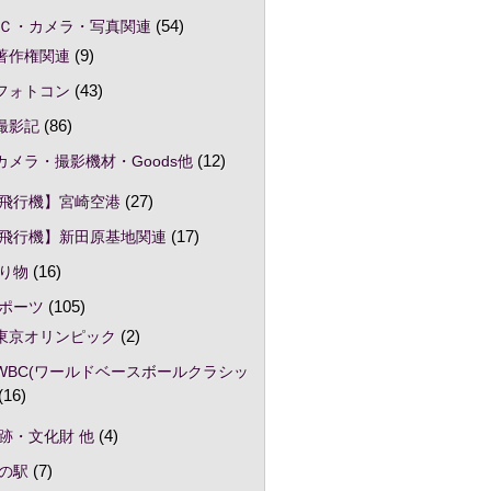
Ｃ・カメラ・写真関連
(54)
著作権関連
(9)
フォトコン
(43)
撮影記
(86)
カメラ・撮影機材・Goods他
(12)
飛行機】宮崎空港
(27)
飛行機】新田原基地関連
(17)
り物
(16)
ポーツ
(105)
東京オリンピック
(2)
WBC(ワールドベースボールクラシッ
(16)
跡・文化財 他
(4)
の駅
(7)