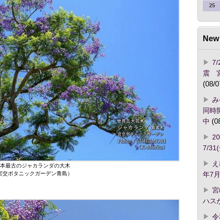
25
New 
7
震 
(08/0
み
同時開
中
(0
2
7/3
え
本最古のジャカランダの大木
年7月
宮交ボタニックガーデン青島）
宮
ハス
令