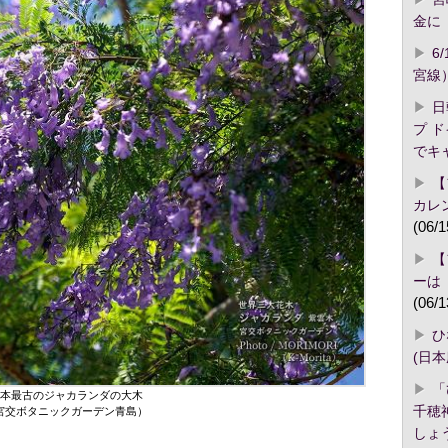
金に「
6
宮線
日
プ 
でキ
【
カレ
(06/1
【
ーは
(06/1
ひ
(日
「
本最古のジャカランダの大木
千穂
宮交ボタニックガーデン青島）
しょ