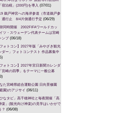
宿泊税」(200円)を導入
(07/01)
/19 鵜戸神宮への海岸参道（市道鵜戸参
）通行止 8/4片側通行予定
(06/29)
韓同時開催 2002FIFAワールドカッ
ドイツ・スウェーデン代表チームは宮崎
ャンプ
(06/18)
フォトコン】2027年版「みやざき観光
ンダー」フォトコンテスト 作品募集中
5)
フォトコン】2027年宮日新聞カレンダ
「宮崎の四季」をテーマに一般公募
3)
なた宮崎県総合運動公園 日向景修園
本庭園)のアジサイ
(06/11)
ひなタビ」高千穂神社と毎夜開催「高
神楽」(観光向け神楽)の見学はいかがで
う？
(06/08)