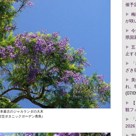
催予
梅
が咲
今
県国
五
止す
「
ざき
美
れ、
(07/0
【
観フ
本最古のジャカランダの大木
宮交ボタニックガーデン青島）
「
2026
宮