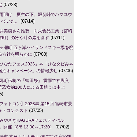
定
(07/23)
雨明け 夏空の下、堀切峠でハマユウ
いていた。
(07/14)
井美樹さん推奨 向栄食品工業（宮崎
富町）の冷や汁の素を食す
(07/11)
ヶ瀬町 五ヶ瀬ハイランドスキー場を廃
る方針を明らかに
(07/08)
ひなたフェス2026」や「ひなタビみや
宿泊キャンペーン」の情報少し
(07/06)
郷町伝統の「御田祭」 雷雨で神輿入
早乙女約100人による田植えは中止
5)
フォトコン】2026年 第15回 宮崎市景
ォトコンテスト
(07/05)
みやざきKAGURAフェスティバル
」開催（8/8 13:00～17:30）
(07/02)
崎市,本日よりホテル･旅館等の宿泊料