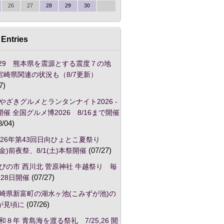
26
27
28
29
30
Entries
/29 熊本県を震源とする震度７の地
宮崎県関連の状況も（8/7更新）
7)
やざきグルメとランタンナイト2026 -
催 全国グルメ博2026 8/16まで開催
8/04)
026年第43回日向ひょとこ夏祭り
1(金)前夜祭、8/1(土)本祭開催
(07/27)
びの市 西川北 菅原神社 牛越祭り 毎
28日開催
(07/27)
崎県新富町の湖水ヶ池(こみずが池)の
が見頃に
(07/26)
和８年 青島海を渡る祭礼 7/25,26 開