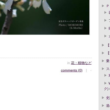
Ｐ
【
【
乗
in
花・植物など
ス
comments (0)
| -
ク)
史
道