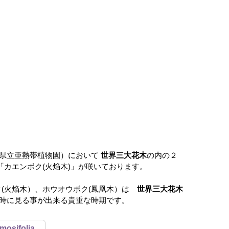
崎県立亜熱帯植物園）において
世界三大花木
の内の２
「カエンボク(火焔木)」が咲いております。
ク(火焔木）、ホウオウボク(鳳凰木）は
世界三大花木
時に見る事が出来る貴重な時期です。
sifolia